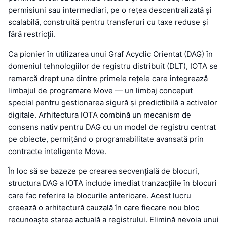
permisiuni sau intermediari, pe o rețea descentralizată și
scalabilă, construită pentru transferuri cu taxe reduse și
fără restricții.
Ca pionier în utilizarea unui Graf Acyclic Orientat (DAG) în
domeniul tehnologiilor de registru distribuit (DLT), IOTA se
remarcă drept una dintre primele rețele care integrează
limbajul de programare Move — un limbaj conceput
special pentru gestionarea sigură și predictibilă a activelor
digitale. Arhitectura IOTA combină un mecanism de
consens nativ pentru DAG cu un model de registru centrat
pe obiecte, permițând o programabilitate avansată prin
contracte inteligente Move.
În loc să se bazeze pe crearea secvențială de blocuri,
structura DAG a IOTA include imediat tranzacțiile în blocuri
care fac referire la blocurile anterioare. Acest lucru
creează o arhitectură cauzală în care fiecare nou bloc
recunoaște starea actuală a registrului. Elimină nevoia unui