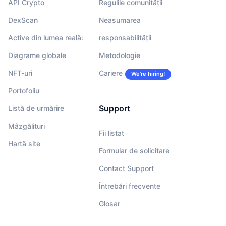
API Crypto
Regulile comunității
DexScan
Neasumarea
Active din lumea reală:
responsabilității
Diagrame globale
Metodologie
NFT-uri
Cariere
We’re hiring!
Portofoliu
Support
Listă de urmărire
Mâzgălituri
Fii listat
Hartă site
Formular de solicitare
Contact Support
Întrebări frecvente
Glosar