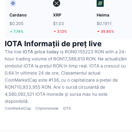
Cardano
XRP
Heima
$0.205
$1.03
$0.1911
7.74%
3.12%
35.85%
IOTA Informații de preț live
The live
IOTA price today
is RON0.155223 RON with a 24-
hour trading volume of RON17,389,610 RON.
Ne actualizăm
simbolul IOTA la prețul RON în timp real.
IOTA a crescut cu
0.64 în ultimele 24 de ore.
Clasamentul actual
CoinMarketCap este #136, cu o capitalizare a pieței de
RON710,933,955 RON.
Are o sursă circulantă de
4,580,092,521 IOTA monede
și sursa max nu este
disponibilă.
CoinMarketCap
Criptomonede
IOTA