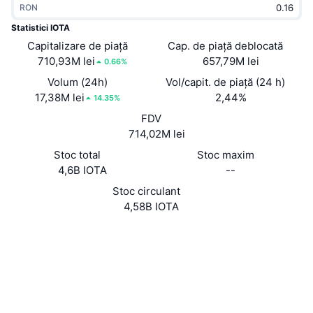
RON
În tendințe
ETF-uri cripto
Descoperă
CMC MCP
Statistici IOTA
Capitalizare de piață
Nou
Cap. de piață deblocată
ETF-uri Bitcoin
x402
Știri
710,93M lei
657,79M lei
0.66%
Cripto
ETF-uri Ethereum
Volum (24h)
Vol/capit. de piață (24 h)
Academy
17,38M lei
2,44%
14.35%
Politică
FDV
Analiza tehnica
Cercetare
714,02M lei
Sports
Stoc total
Stoc maxim
RSI
Videoclipuri
4,6B IOTA
--
Finanțe
MACD
Stoc circulant
Glosar
4,58B IOTA
Tehnologie
Site web
Website
Whitepaper
Derivate
Campanii
NFT
Rețele sociale
Prezentare generală
Evenimentele Airdrop
Contracte
Statistici generale NFT
0xeeee...eeeeee
Lichidări
4.1
Recompense sub formă de diamante
Rating (CertiK)