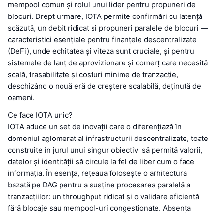
mempool comun și rolul unui lider pentru propuneri de
blocuri. Drept urmare, IOTA permite confirmări cu latență
scăzută, un debit ridicat și propuneri paralele de blocuri —
caracteristici esențiale pentru finanțele descentralizate
(DeFi), unde echitatea și viteza sunt cruciale, și pentru
sistemele de lanț de aprovizionare și comerț care necesită
scală, trasabilitate și costuri minime de tranzacție,
deschizând o nouă eră de creștere scalabilă, deținută de
oameni.
Ce face IOTA unic?
IOTA aduce un set de inovații care o diferențiază în
domeniul aglomerat al infrastructurii descentralizate, toate
construite în jurul unui singur obiectiv: să permită valorii,
datelor și identității să circule la fel de liber cum o face
informația. În esență, rețeaua folosește o arhitectură
bazată pe DAG pentru a susține procesarea paralelă a
tranzacțiilor: un throughput ridicat și o validare eficientă
fără blocaje sau mempool-uri congestionate. Absența