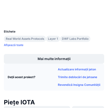
Vânzări viitoare
Explorers
explorer.iota.org
Rate de finanțare
Învață și Câștigă
Wallets
UCID
Calendare
1720
Etichete
Calendar ICO
Real World Assets Protocols
Layer 1
DWF Labs Portfolio
Afișează toate
Calendar evenimente
Boost
Mai multe informații
Actualizare informații jeton
Trimite deblocări de jetoane
Deții acest proiect?
Revendică Insigna Comunității
Piețe IOTA