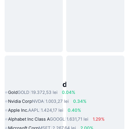
Active Populare din Lumea Reală
Gold
GOLD
19.372,53 lei
0.04%
Nvidia Corp
NVDA
1.003,27 lei
0.34%
Apple Inc.
AAPL
1.424,17 lei
0.40%
Alphabet Inc Class A
GOOGL
1.631,71 lei
1.29%
Microsoft Corp
MSFT
2.267,64 lei
2.00%