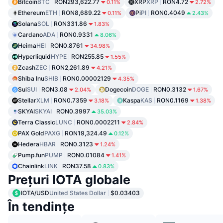
Bitcoin
BTC
RON293,622.77
XRP
XRP
RON4.72
0.11%
2.72%
Ethereum
ETH
RON8,689.22
Pi
PI
RON0.4049
0.11%
2.43%
Solana
SOL
RON331.86
1.83%
Cardano
ADA
RON0.9331
8.06%
Heima
HEI
RON0.8761
34.98%
Hyperliquid
HYPE
RON255.85
1.55%
Zcash
ZEC
RON2,261.89
4.21%
Shiba Inu
SHIB
RON0.00002129
4.35%
Sui
SUI
RON3.08
Dogecoin
DOGE
RON0.3132
2.04%
1.67%
Stellar
XLM
RON0.7359
Kaspa
KAS
RON0.1169
3.18%
1.38%
SKYAI
SKYAI
RON0.3997
35.03%
Terra Classic
LUNC
RON0.0002211
2.84%
PAX Gold
PAXG
RON19,324.49
0.12%
Hedera
HBAR
RON0.3123
1.24%
Pump.fun
PUMP
RON0.01084
1.41%
Chainlink
LINK
RON37.58
0.83%
Prețuri IOTA globale
IOTA/USD
United States Dollar
$0.03403
În tendințe