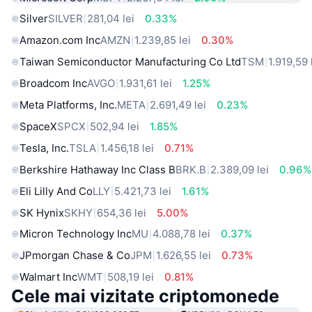
Silver
SILVER
281,04 lei
0.33%
Amazon.com Inc
AMZN
1.239,85 lei
0.30%
Taiwan Semiconductor Manufacturing Co Ltd
TSM
1.919,59 
Broadcom Inc
AVGO
1.931,61 lei
1.25%
Meta Platforms, Inc.
META
2.691,49 lei
0.23%
SpaceX
SPCX
502,94 lei
1.85%
Tesla, Inc.
TSLA
1.456,18 lei
0.71%
Berkshire Hathaway Inc Class B
BRK.B
2.389,09 lei
0.96%
Eli Lilly And Co
LLY
5.421,73 lei
1.61%
SK Hynix
SKHY
654,36 lei
5.00%
Micron Technology Inc
MU
4.088,78 lei
0.37%
JPmorgan Chase & Co
JPM
1.626,55 lei
0.73%
Walmart Inc
WMT
508,19 lei
0.81%
Cele mai vizitate criptomonede