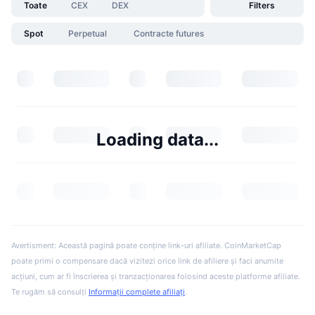
Toate
CEX
DEX
Filters
Spot
Perpetual
Contracte futures
Loading data...
Avertisment: Această pagină poate conține link-uri afiliate. CoinMarketCap
poate primi o compensare dacă vizitezi orice link de afiliere și faci anumite
acțiuni, cum ar fi înscrierea și tranzacționarea folosind aceste platforme afiliate.
Te rugăm să consulți
Informații complete afiliați
.