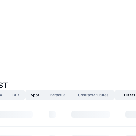
OST
X
DEX
Spot
Perpetual
Contracte futures
Filters