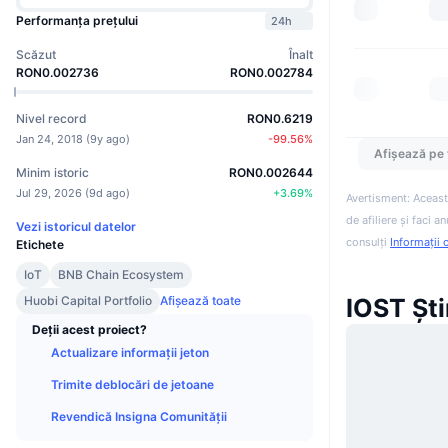
Performanța prețului
24h
Scăzut
Înalt
RON0.002736
RON0.002784
Nivel record
RON0.6219
Jan 24, 2018
(
9y ago
)
-99.56
%
Afișează pe 
Minim istoric
RON0.002644
Jul 29, 2026
(
9d ago
)
+
3.69
%
Avertisment: Aceast
de afiliere și faci 
Vezi istoricul datelor
consulți
Informații 
Etichete
IoT
BNB Chain Ecosystem
Huobi Capital Portfolio
Afișează toate
IOST Ști
Deții acest proiect?
Actualizare informații jeton
Trimite deblocări de jetoane
Revendică Insigna Comunității