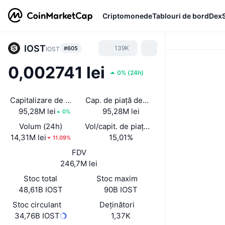
Criptomonede
Tablouri de bord
Dex
IOST
139K
#605
IOST
0,002741 lei
0%
(
24h
)
Capitalizare de piață
Cap. de piață deblocată
95,28M lei
95,28M lei
0%
Volum (24h)
Vol/capit. de piață (24 h)
14,31M lei
15,01%
11.09%
FDV
246,7M lei
Stoc total
Stoc maxim
48,61B IOST
90B IOST
Stoc circulant
Deținători
34,76B IOST
1,37K