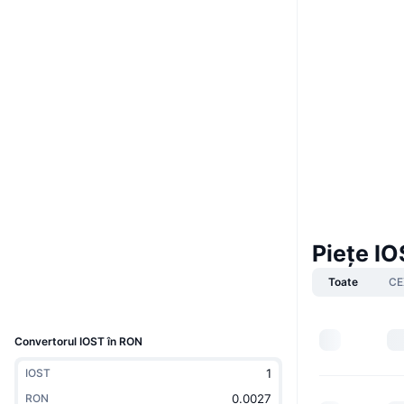
Boost
Site web
Website
Whitepaper
Rețele sociale
token.iost
Contracte
4.6
Rating (CertiK)
Audits
www.iostscan.com
Explorers
Piețe I
Wallets
Toate
CE
UCID
2405
Convertorul IOST în RON
IOST
RON