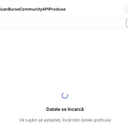
Scan
Burse
Community
API
Produse
Datele se încarcă
Vă rugăm să așteptați, încărcăm datele graficului