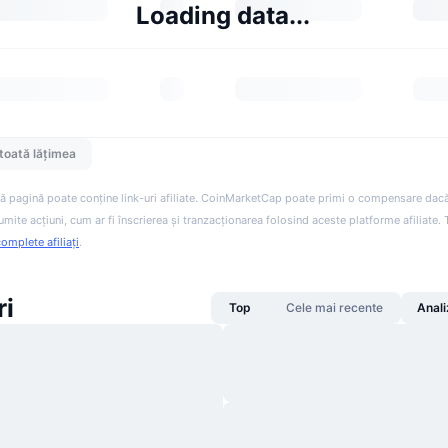
Loading data...
toată lățimea
ă pagină poate conține link-uri afiliate. CoinMarketCap poate primi o compensare dacă v
anumite acțiuni, cum ar fi înscrierea și tranzacționarea folosind aceste platforme afiliate
complete afiliați
.
ri
Top
Cele mai recente
Anali