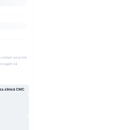
izitezi orice link
. Te rugăm să
za zilnică CMC