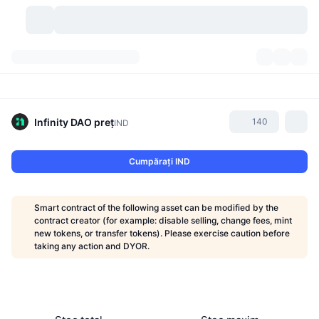
Criptomonede
Tablouri de bord
Criptomonede
DexScan
Piețe
Clasament
Infinity DAO
preț
140
IND
Semnale
Burse
Categorii
New
Prezentare generală a pieței
Cumpărați IND
Cele mai populare
Community
Istoric capturi
Piața Spot
Schimburi centralizate:
Smart contract of the following asset can be modified by the
Nou
Feed-uri
API
Deblocări de tokenuri
Nr. de criptomonede
contract creator (for example: disable selling, change fees, mint
Spot
new tokens, or transfer tokens). Please exercise caution before
taking any action and DYOR.
Câștigători
Subiecte
Randamente
Produse
Trezoreriile Bitcoin
Derivate
API
Explorator de meme
Evenimente live
Active din lumea reală:
Trezoreriile BNB
Produse
API Crypto
Schimburi descentralizate: