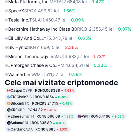
Meta Platforms, Inc.
META
2.684,18 lei
0.42%
SpaceX
SPCX
499,62 lei
1.56%
Tesla, Inc.
TSLA
1.460,47 lei
0.09%
Berkshire Hathaway Inc Class B
BRK.B
2.356,45 lei
0.07%
Eli Lilly And Co
LLY
5.343,79 lei
0.65%
SK Hynix
SKHY
669,15 lei
2.38%
Micron Technology Inc
MU
3.983,51 lei
1.73%
JPmorgan Chase & Co
JPM
1.634,51 lei
0.23%
Walmart Inc
WMT
511,57 lei
0.29%
Cele mai vizitate criptomonede
Casper
CSPR
RON0.008338
4.63%
ZIGChain
ZIG
RON0.1854
0.38%
Bitcoin
BTC
RON293,247.15
0.48%
XRP
XRP
RON4.82
1.46%
Ethereum
ETH
RON8,666.08
Pi
PI
RON0.4166
1.88%
9.68%
Solana
SOL
RON335.89
0.01%
Cardano
ADA
RON0.8685
1.03%