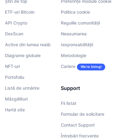
Știri de top
Preferințe module cookie
ETF-uri Bitcoin
Politica cookie
API Crypto
Regulile comunității
DexScan
Neasumarea
Active din lumea reală:
responsabilității
Diagrame globale
Metodologie
NFT-uri
Cariere
We’re hiring!
Portofoliu
Support
Listă de urmărire
Mâzgălituri
Fii listat
Hartă site
Formular de solicitare
Contact Support
Întrebări frecvente