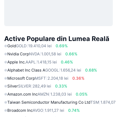
Active Populare din Lumea Reală
Gold
GOLD
19.410,04 lei
0.69%
Nvidia Corp
NVDA
1.001,58 lei
0.66%
Apple Inc.
AAPL
1.418,15 lei
0.46%
Alphabet Inc Class A
GOOGL
1.656,24 lei
0.68%
Microsoft Corp
MSFT
2.204,18 lei
0.36%
Silver
SILVER
282,49 lei
0.33%
Amazon.com Inc
AMZN
1.238,03 lei
0.05%
Taiwan Semiconductor Manufacturing Co Ltd
TSM
1.874,07 
Broadcom Inc
AVGO
1.911,27 lei
0.74%