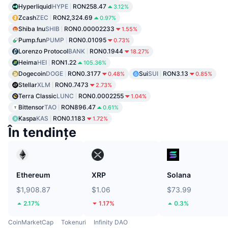
Hyperliquid
HYPE
RON258.47
3.12%
Zcash
ZEC
RON2,324.69
0.97%
Shiba Inu
SHIB
RON0.00002233
1.55%
Pump.fun
PUMP
RON0.01095
0.73%
Lorenzo Protocol
BANK
RON0.1944
18.27%
Heima
HEI
RON1.22
105.36%
Dogecoin
DOGE
RON0.3177
Sui
SUI
RON3.13
0.48%
0.85%
Stellar
XLM
RON0.7473
2.73%
Terra Classic
LUNC
RON0.0002255
1.04%
Bittensor
TAO
RON896.47
0.61%
Kaspa
KAS
RON0.1183
1.72%
În tendințe
Ethereum
XRP
Solana
$1,908.87
$1.06
$73.99
2.17%
1.17%
0.3%
CoinMarketCap
Tokenuri
Infinity DAO