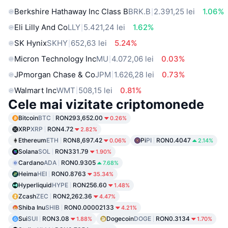
Berkshire Hathaway Inc Class B
BRK.B
2.391,25 lei
1.06%
Eli Lilly And Co
LLY
5.421,24 lei
1.62%
SK Hynix
SKHY
652,63 lei
5.24%
Micron Technology Inc
MU
4.072,06 lei
0.03%
JPmorgan Chase & Co
JPM
1.626,28 lei
0.73%
Walmart Inc
WMT
508,15 lei
0.81%
Cele mai vizitate criptomonede
Bitcoin
BTC
RON293,652.00
0.26%
XRP
XRP
RON4.72
2.82%
Ethereum
ETH
RON8,697.42
Pi
PI
RON0.4047
0.06%
2.14%
Solana
SOL
RON331.79
1.90%
Cardano
ADA
RON0.9305
7.68%
Heima
HEI
RON0.8763
35.34%
Hyperliquid
HYPE
RON256.60
1.48%
Zcash
ZEC
RON2,262.36
4.47%
Shiba Inu
SHIB
RON0.00002133
4.21%
Sui
SUI
RON3.08
Dogecoin
DOGE
RON0.3134
1.88%
1.70%