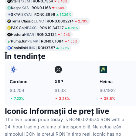
Stellar
XLM
RON0.7354
3.46%
Kaspa
KAS
RON0.1168
1.54%
SKYAI
SKYAI
RON0.3996
37.29%
Terra Classic
LUNC
RON0.0002214
2.70%
PAX Gold
PAXG
RON19,347.17
0.28%
Hedera
HBAR
RON0.3124
1.24%
Pump.fun
PUMP
RON0.01084
1.55%
Chainlink
LINK
RON37.57
0.77%
În tendințe
Cardano
XRP
Heima
$0.204
$1.03
$0.1922
7.22%
3.23%
35.6%
Iconic Informații de preț live
The live
Iconic price today
is RON0.026574 RON with a
24-hour trading volume of indisponibilă.
Ne actualizăm
simbolul ICON la prețul RON în timp real.
Iconic has no