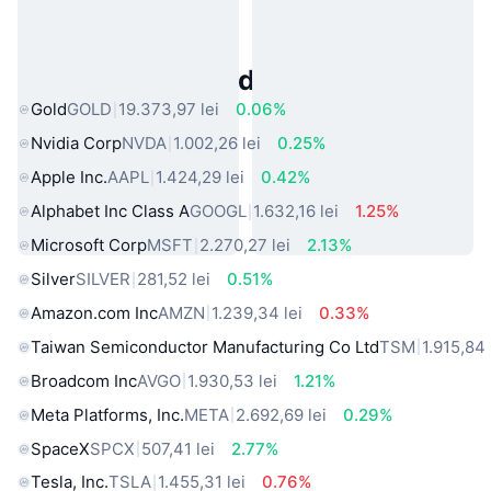
Active Populare din Lumea Reală
Gold
GOLD
19.373,97 lei
0.06%
Nvidia Corp
NVDA
1.002,26 lei
0.25%
Apple Inc.
AAPL
1.424,29 lei
0.42%
Alphabet Inc Class A
GOOGL
1.632,16 lei
1.25%
Microsoft Corp
MSFT
2.270,27 lei
2.13%
Silver
SILVER
281,52 lei
0.51%
Amazon.com Inc
AMZN
1.239,34 lei
0.33%
Taiwan Semiconductor Manufacturing Co Ltd
TSM
1.915,84 
Broadcom Inc
AVGO
1.930,53 lei
1.21%
Meta Platforms, Inc.
META
2.692,69 lei
0.29%
SpaceX
SPCX
507,41 lei
2.77%
Tesla, Inc.
TSLA
1.455,31 lei
0.76%