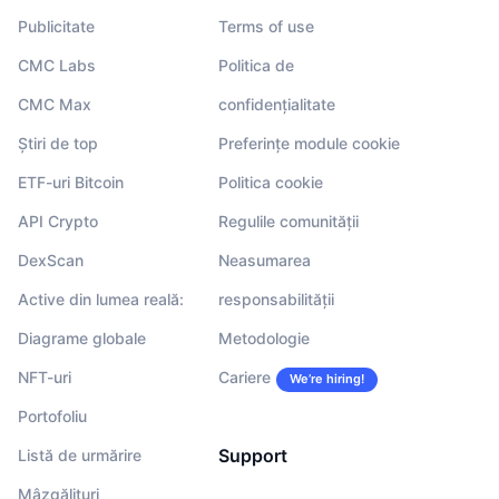
Publicitate
Terms of use
CMC Labs
Politica de
CMC Max
confidențialitate
Știri de top
Preferințe module cookie
ETF-uri Bitcoin
Politica cookie
API Crypto
Regulile comunității
DexScan
Neasumarea
Active din lumea reală:
responsabilității
Diagrame globale
Metodologie
NFT-uri
Cariere
We’re hiring!
Portofoliu
Support
Listă de urmărire
Mâzgălituri