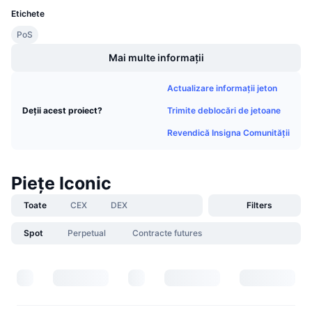
Vânzări viitoare
Etichete
Rate de finanțare
Învață și Câștigă
PoS
Mai multe informații
Calendare
Actualizare informații jeton
Calendar ICO
Trimite deblocări de jetoane
Deții acest proiect?
Calendar evenimente
Revendică Insigna Comunității
Piețe Iconic
Toate
CEX
DEX
Filters
Spot
Perpetual
Contracte futures