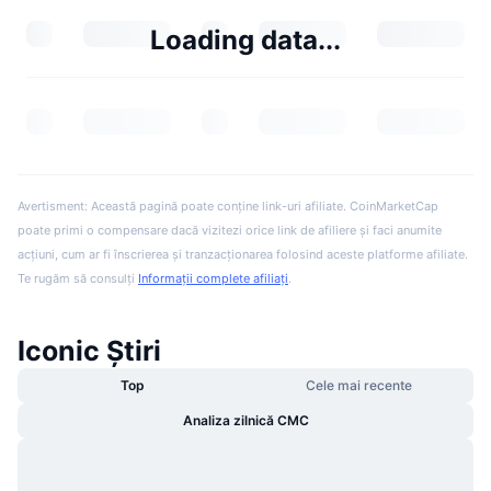
Loading data...
Avertisment: Această pagină poate conține link-uri afiliate. CoinMarketCap
poate primi o compensare dacă vizitezi orice link de afiliere și faci anumite
acțiuni, cum ar fi înscrierea și tranzacționarea folosind aceste platforme afiliate.
Te rugăm să consulți
Informații complete afiliați
.
Iconic Știri
Top
Cele mai recente
Analiza zilnică CMC