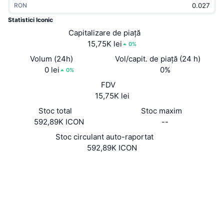
RON
În tendințe
ETF-uri cripto
Descoperă
CMC MCP
Statistici Iconic
Nou
Capitalizare de piață
ETF-uri Bitcoin
x402
Știri
15,75K lei
0%
Cripto
ETF-uri Ethereum
Volum (24h)
Vol/capit. de piață (24 h)
Academy
0 lei
0%
0%
Politică
FDV
Analiza tehnica
Cercetare
15,75K lei
Sports
Stoc total
Stoc maxim
RSI
Videoclipuri
592,89K ICON
--
Finanțe
MACD
Stoc circulant auto-raportat
Glosar
592,89K ICON
Tehnologie
Site web
Website
Whitepaper
Derivate
Campanii
Rețele sociale
NFT
2.0
Prezentare generală
Rating (CertiK)
Evenimentele Airdrop
Explorers
explorer.iconicproject.com
Statistici generale NFT
UCID
Lichidări
Recompense sub formă de diamante
1528