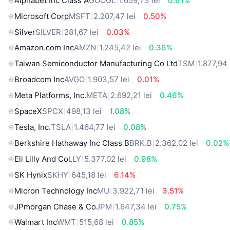
Alphabet Inc Class A
GOOGL
1.659,73 lei
0.61%
Microsoft Corp
MSFT
2.207,47 lei
0.50%
Silver
SILVER
281,67 lei
0.03%
Amazon.com Inc
AMZN
1.245,42 lei
0.36%
Taiwan Semiconductor Manufacturing Co Ltd
TSM
1.877,94 
Broadcom Inc
AVGO
1.903,57 lei
0.01%
Meta Platforms, Inc.
META
2.692,21 lei
0.46%
SpaceX
SPCX
498,13 lei
1.08%
Tesla, Inc.
TSLA
1.464,77 lei
0.08%
Berkshire Hathaway Inc Class B
BRK.B
2.362,02 lei
0.02%
Eli Lilly And Co
LLY
5.377,02 lei
0.98%
SK Hynix
SKHY
645,18 lei
6.14%
Micron Technology Inc
MU
3.922,71 lei
3.51%
JPmorgan Chase & Co
JPM
1.647,34 lei
0.75%
Walmart Inc
WMT
515,68 lei
0.85%