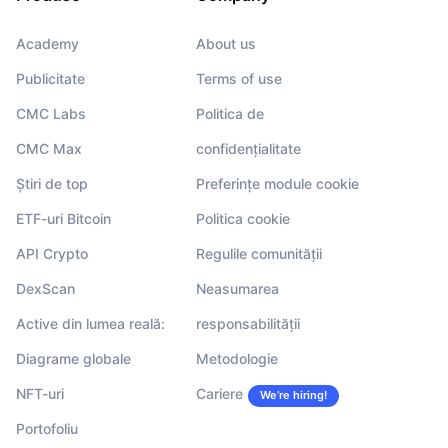
Academy
About us
Publicitate
Terms of use
CMC Labs
Politica de
CMC Max
confidențialitate
Știri de top
Preferințe module cookie
ETF-uri Bitcoin
Politica cookie
API Crypto
Regulile comunității
DexScan
Neasumarea
Active din lumea reală:
responsabilității
Diagrame globale
Metodologie
NFT-uri
Cariere
We’re hiring!
Portofoliu