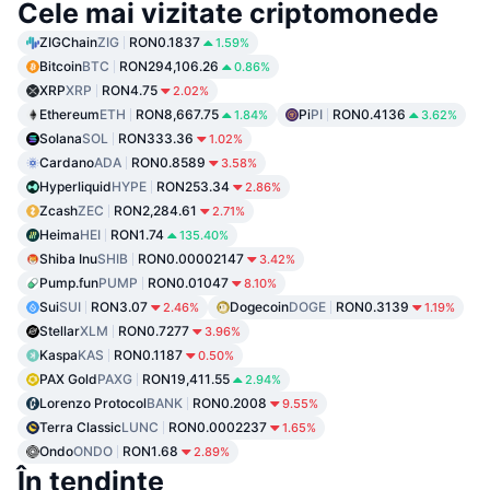
Cele mai vizitate criptomonede
ZIGChain
ZIG
RON0.1837
1.59%
Bitcoin
BTC
RON294,106.26
0.86%
XRP
XRP
RON4.75
2.02%
Ethereum
ETH
RON8,667.75
Pi
PI
RON0.4136
1.84%
3.62%
Solana
SOL
RON333.36
1.02%
Cardano
ADA
RON0.8589
3.58%
Hyperliquid
HYPE
RON253.34
2.86%
Zcash
ZEC
RON2,284.61
2.71%
Heima
HEI
RON1.74
135.40%
Shiba Inu
SHIB
RON0.00002147
3.42%
Pump.fun
PUMP
RON0.01047
8.10%
Sui
SUI
RON3.07
Dogecoin
DOGE
RON0.3139
2.46%
1.19%
Stellar
XLM
RON0.7277
3.96%
Kaspa
KAS
RON0.1187
0.50%
PAX Gold
PAXG
RON19,411.55
2.94%
Lorenzo Protocol
BANK
RON0.2008
9.55%
Terra Classic
LUNC
RON0.0002237
1.65%
Ondo
ONDO
RON1.68
2.89%
În tendințe