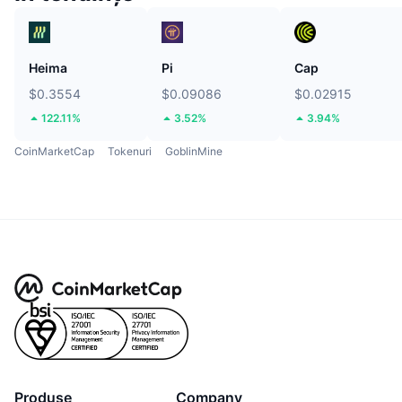
Heima
Pi
Cap
$0.3554
$0.09086
$0.02915
122.11%
3.52%
3.94%
CoinMarketCap
Tokenuri
GoblinMine
Produse
Company