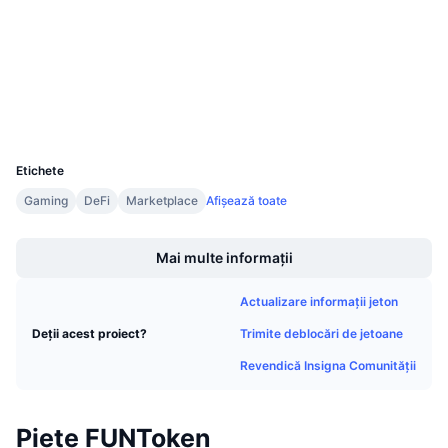
Audits
Vânzări viitoare
Rate de finanțare
Învață și Câștigă
etherscan.io
Explorers
Calendare
Wallets
UCID
Calendar ICO
1757
Etichete
Calendar evenimente
Gaming
DeFi
Marketplace
Afișează toate
Boost
Mai multe informații
Actualizare informații jeton
Trimite deblocări de jetoane
Deții acest proiect?
Revendică Insigna Comunității
Piețe FUNToken