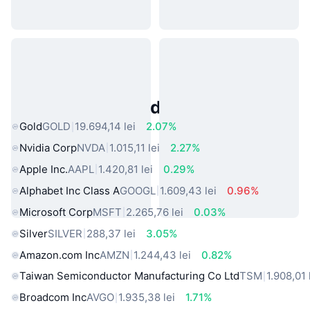
Active Populare din Lumea Reală
Gold
GOLD
19.694,14 lei
2.07%
Nvidia Corp
NVDA
1.015,11 lei
2.27%
Apple Inc.
AAPL
1.420,81 lei
0.29%
Alphabet Inc Class A
GOOGL
1.609,43 lei
0.96%
Microsoft Corp
MSFT
2.265,76 lei
0.03%
Silver
SILVER
288,37 lei
3.05%
Amazon.com Inc
AMZN
1.244,43 lei
0.82%
Taiwan Semiconductor Manufacturing Co Ltd
TSM
1.908,01 
Broadcom Inc
AVGO
1.935,38 lei
1.71%