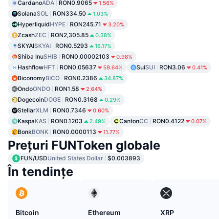
Cardano
ADA
RON0.9065
1.56%
Solana
SOL
RON334.50
1.03%
Hyperliquid
HYPE
RON245.71
3.20%
Zcash
ZEC
RON2,305.85
0.38%
SKYAI
SKYAI
RON0.5293
16.17%
Shiba Inu
SHIB
RON0.00002103
0.98%
Hashflow
HFT
RON0.05637
Sui
SUI
RON3.06
59.64%
0.41%
Biconomy
BICO
RON0.2386
34.87%
Ondo
ONDO
RON1.58
2.64%
Dogecoin
DOGE
RON0.3168
0.29%
Stellar
XLM
RON0.7346
0.60%
Kaspa
KAS
RON0.1203
Canton
CC
RON0.4122
2.49%
0.07%
Bonk
BONK
RON0.0000113
11.77%
Prețuri FUNToken globale
FUN/USD
United States Dollar
$0.003893
În tendințe
Bitcoin
Ethereum
XRP