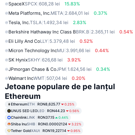
SpaceX
SPCX
608,28 lei
15.83%
Meta Platforms, Inc.
META
2.684,01 lei
0.37%
Tesla, Inc.
TSLA
1.492,34 lei
2.83%
Berkshire Hathaway Inc Class B
BRK.B
2.365,11 lei
0.54%
Eli Lilly And Co
LLY
5.379,48 lei
0.52%
Micron Technology Inc
MU
3.991,66 lei
0.44%
SK Hynix
SKHY
626,68 lei
3.92%
JPmorgan Chase & Co
JPM
1.624,56 lei
0.34%
Walmart Inc
WMT
507,04 lei
0.20%
Jetoane populare de pe lanțul
Ethereum
Ethereum
ETH
RON8,625.77
0.25%
UNUS SED LEO
LEO
RON44.23
0.56%
Chainlink
LINK
RON37.15
0.44%
Shiba Inu
SHIB
RON0.00002124
3.22%
Tether Gold
XAUt
RON19,227.14
0.95%