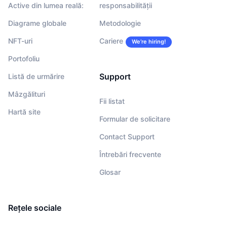
Active din lumea reală:
responsabilității
Diagrame globale
Metodologie
NFT-uri
Cariere
We’re hiring!
Portofoliu
Support
Listă de urmărire
Mâzgălituri
Fii listat
Hartă site
Formular de solicitare
Contact Support
Întrebări frecvente
Glosar
Rețele sociale