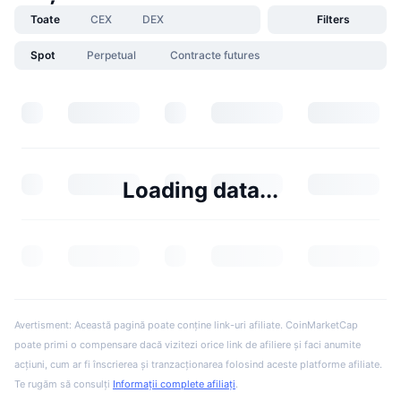
Toate
CEX
DEX
Filters
Spot
Perpetual
Contracte futures
Loading data...
Avertisment: Această pagină poate conține link-uri afiliate. CoinMarketCap
poate primi o compensare dacă vizitezi orice link de afiliere și faci anumite
acțiuni, cum ar fi înscrierea și tranzacționarea folosind aceste platforme afiliate.
Te rugăm să consulți
Informații complete afiliați
.