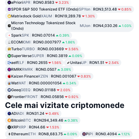
aPriori
APR
RON0.8583
3.23%
SPDR S&P 500 Tokenized ETF (Ondo)
SPYon
RON3,513.48
0.85%
Matrixdock Gold
XAUM
RON19,289.78
1.30%
Micron Technology Tokenized Stock
MUon
RON4,030.26
1.03%
(Ondo)
Spark
SPK
RON0.07014
0.39%
ECOMI
OMI
RON0.0007977
1.86%
Turbo
TURBO
RON0.003669
3.56%
SuperVerse
SUPER
RON0.3819
0.09%
aelf
ELF
RON0.2655
Unitas
UP
RON1.51
1.56%
2.54%
RMRK
RMRK
RON0.0507
3.09%
Kaizen Finance
KZEN
RON0.001067
0.83%
Wat
WAT
RON0.000001054
0.34%
Geeq
GEEQ
RON0.01188
2.03%
Frontier
FRONT
RON0.05856
0.92%
Cele mai vizitate criptomonede
ADI
ADI
RON31.24
0.49%
Bitcoin
BTC
RON294,349.46
0.38%
XRP
XRP
RON4.66
1.53%
Ethereum
ETH
RON8,683.75
Pi
PI
RON0.4094
0.09%
1.12%