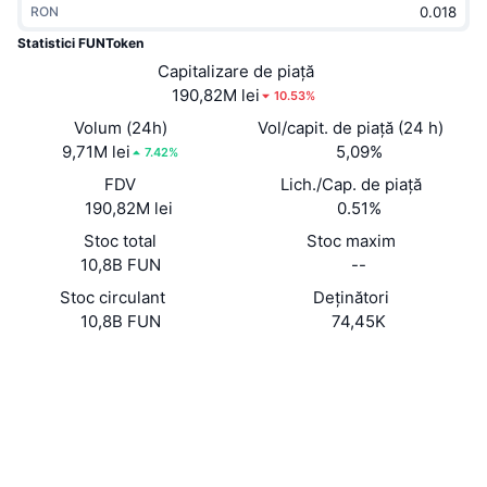
RON
În tendințe
ETF-uri cripto
Descoperă
CMC MCP
Statistici FUNToken
Nou
Capitalizare de piață
ETF-uri Bitcoin
x402
Știri
190,82M lei
10.53%
Cripto
ETF-uri Ethereum
Volum (24h)
Vol/capit. de piață (24 h)
Academy
9,71M lei
5,09%
7.42%
Politică
FDV
Lich./Cap. de piață
Analiza tehnica
Cercetare
190,82M lei
0.51%
Sports
Stoc total
Stoc maxim
RSI
Videoclipuri
10,8B FUN
--
Finanțe
MACD
Stoc circulant
Deținători
Glosar
10,8B FUN
74,45K
Tehnologie
Site web
Website
Derivate
Campanii
NFT
Rețele sociale
Prezentare generală
Evenimentele Airdrop
Contracte
Statistici generale NFT
0x419d...0e711b
Lichidări
4.3
Recompense sub formă de diamante
Rating (CertiK)