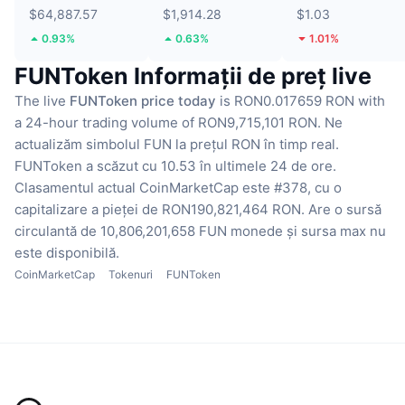
$64,887.57
$1,914.28
$1.03
0.93%
0.63%
1.01%
FUNToken Informații de preț live
The live
FUNToken price today
is RON0.017659 RON with
a 24-hour trading volume of RON9,715,101 RON.
Ne
actualizăm simbolul FUN la prețul RON în timp real.
FUNToken a scăzut cu 10.53 în ultimele 24 de ore.
Clasamentul actual CoinMarketCap este #378, cu o
capitalizare a pieței de RON190,821,464 RON.
Are o sursă
circulantă de 10,806,201,658 FUN monede
și sursa max nu
este disponibilă.
CoinMarketCap
Tokenuri
FUNToken