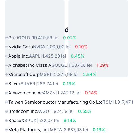
Active Populare din Lumea Reală
Gold
GOLD
19.419,59 lei
0.02%
Nvidia Corp
NVDA
1.000,92 lei
0.10%
Apple Inc.
AAPL
1.425,29 lei
0.45%
Alphabet Inc Class A
GOOGL
1.637,08 lei
1.29%
Microsoft Corp
MSFT
2.275,98 lei
2.54%
Silver
SILVER
283,74 lei
0.19%
Amazon.com Inc
AMZN
1.242,12 lei
0.14%
Taiwan Semiconductor Manufacturing Co Ltd
TSM
1.917,47 
Broadcom Inc
AVGO
1.924,19 lei
0.55%
SpaceX
SPCX
522,07 lei
6.14%
Meta Platforms, Inc.
META
2.687,63 lei
0.19%