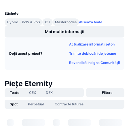
UCID
Vânzări viitoare
1474
Rate de finanțare
Învață și Câștigă
Etichete
Hybrid - PoW & PoS
X11
Masternodes
Afișează toate
Calendare
Mai multe informații
Calendar ICO
Actualizare informații jeton
Trimite deblocări de jetoane
Deții acest proiect?
Calendar evenimente
Revendică Insigna Comunității
Piețe Eternity
Toate
CEX
DEX
Filters
Spot
Perpetual
Contracte futures