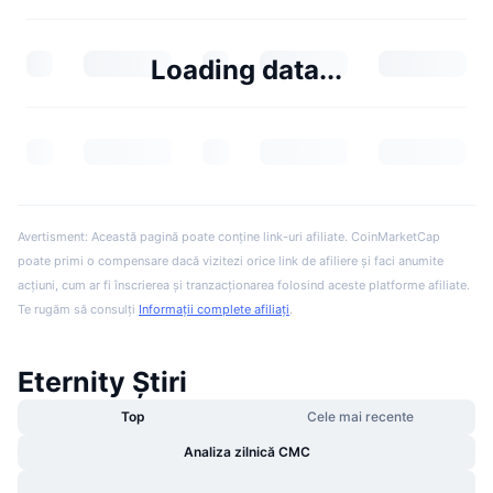
Loading data...
Avertisment: Această pagină poate conține link-uri afiliate. CoinMarketCap
poate primi o compensare dacă vizitezi orice link de afiliere și faci anumite
acțiuni, cum ar fi înscrierea și tranzacționarea folosind aceste platforme afiliate.
Te rugăm să consulți
Informații complete afiliați
.
Eternity Știri
Top
Cele mai recente
Analiza zilnică CMC