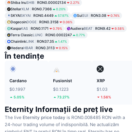
Shiba Inu
SHIB
RON0.00002134
2.27%
Stellar
XLM
RON0.7366
0.20%
SKYAI
SKYAI
RON0.4449
Sui
SUI
RON3.08
57.97%
0.74%
Dogecoin
DOGE
RON0.3158
0.06%
Kaspa
KAS
RON0.1171
Audiera
BEAT
RON9.42
0.79%
9.58%
Terra Classic
LUNC
RON0.0002247
0.77%
Chainlink
LINK
RON37.35
1.47%
Hedera
HBAR
RON0.3113
0.15%
În tendințe
Cardano
Fusionist
XRP
$0.1997
$0.1223
$1.03
5.05%
73.27%
1.56%
Eternity Informații de preț live
The live
Eternity price today
is RON0.008485 RON with a
24-hour trading volume of indisponibilă.
Ne actualizăm
simbolul ENT la prețul RON în timp real.
Eternity has no