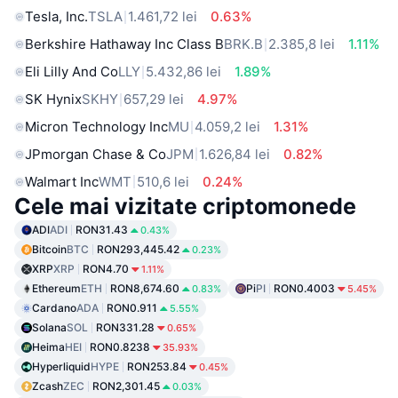
Tesla, Inc.
TSLA
1.461,72 lei
0.63%
Berkshire Hathaway Inc Class B
BRK.B
2.385,8 lei
1.11%
Eli Lilly And Co
LLY
5.432,86 lei
1.89%
SK Hynix
SKHY
657,29 lei
4.97%
Micron Technology Inc
MU
4.059,2 lei
1.31%
JPmorgan Chase & Co
JPM
1.626,84 lei
0.82%
Walmart Inc
WMT
510,6 lei
0.24%
Cele mai vizitate criptomonede
ADI
ADI
RON31.43
0.43%
Bitcoin
BTC
RON293,445.42
0.23%
XRP
XRP
RON4.70
1.11%
Ethereum
ETH
RON8,674.60
Pi
PI
RON0.4003
0.83%
5.45%
Cardano
ADA
RON0.911
5.55%
Solana
SOL
RON331.28
0.65%
Heima
HEI
RON0.8238
35.93%
Hyperliquid
HYPE
RON253.84
0.45%
Zcash
ZEC
RON2,301.45
0.03%