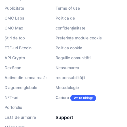
Publicitate
Terms of use
CMC Labs
Politica de
CMC Max
confidențialitate
Știri de top
Preferințe module cookie
ETF-uri Bitcoin
Politica cookie
API Crypto
Regulile comunității
DexScan
Neasumarea
Active din lumea reală:
responsabilității
Diagrame globale
Metodologie
NFT-uri
Cariere
We’re hiring!
Portofoliu
Support
Listă de urmărire