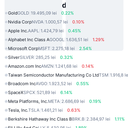
Active Populare din Lumea Reală
Gold
GOLD
19.495,09 lei
0.22%
Nvidia Corp
NVDA
1.000,57 lei
0.10%
Apple Inc.
AAPL
1.424,79 lei
0.45%
Alphabet Inc Class A
GOOGL
1.636,51 lei
1.29%
Microsoft Corp
MSFT
2.275,18 lei
2.54%
Silver
SILVER
285,25 lei
0.32%
Amazon.com Inc
AMZN
1.241,68 lei
0.14%
Taiwan Semiconductor Manufacturing Co Ltd
TSM
1.916,8 le
Broadcom Inc
AVGO
1.923,52 lei
0.55%
SpaceX
SPCX
521,89 lei
6.14%
Meta Platforms, Inc.
META
2.686,69 lei
0.19%
Tesla, Inc.
TSLA
1.461,21 lei
0.63%
Berkshire Hathaway Inc Class B
BRK.B
2.384,97 lei
1.11%
Eli Lilly And Co
LLY
5.430,95 lei
1.89%