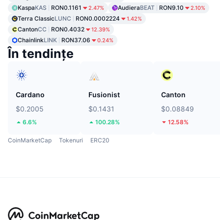
Kaspa
KAS
RON0.1161
Audiera
BEAT
RON9.10
2.47%
2.10%
Terra Classic
LUNC
RON0.0002224
1.42%
Canton
CC
RON0.4032
12.39%
Chainlink
LINK
RON37.06
0.24%
În tendințe
Cardano
Fusionist
Canton
$0.2005
$0.1431
$0.08849
6.6%
100.28%
12.58%
CoinMarketCap
Tokenuri
ERC20