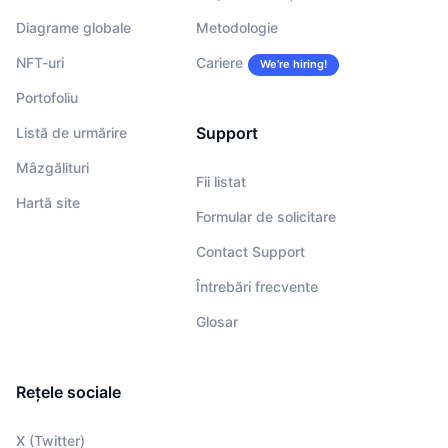
Diagrame globale
Metodologie
NFT-uri
Cariere
We’re hiring!
Portofoliu
Support
Listă de urmărire
Mâzgălituri
Fii listat
Hartă site
Formular de solicitare
Contact Support
Întrebări frecvente
Glosar
Rețele sociale
X (Twitter)