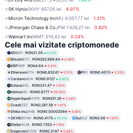
SK Hynix
SKHY
657,05 lei
4.97%
Micron Technology Inc
MU
4.057,77 lei
1.31%
JPmorgan Chase & Co
JPM
1.626,27 lei
0.82%
Walmart Inc
WMT
510,42 lei
0.24%
Cele mai vizitate criptomonede
ADI
ADI
RON31.39
0.23%
Bitcoin
BTC
RON292,988.64
0.49%
XRP
XRP
RON4.64
2.61%
Ethereum
ETH
RON8,652.61
Pi
PI
RON0.4013
0.31%
3.33%
Cardano
ADA
RON0.9127
6.85%
Solana
SOL
RON331.47
1.55%
Heima
HEI
RON0.8777
55.65%
Hyperliquid
HYPE
RON251.29
2.04%
Zcash
ZEC
RON2,281.59
1.47%
Shiba Inu
SHIB
RON0.00002094
4.56%
SKYAI
SKYAI
RON0.4175
Sui
SUI
RON3.06
25.11%
1.97%
Stellar
XLM
RON0.7293
1.18%
Dogecoin
DOGE
RON0.3147
0.88%