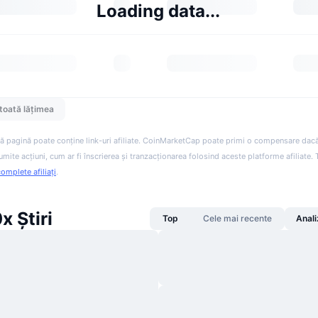
Loading data...
toată lățimea
ă pagină poate conține link-uri afiliate. CoinMarketCap poate primi o compensare dacă v
anumite acțiuni, cum ar fi înscrierea și tranzacționarea folosind aceste platforme afiliate
complete afiliați
.
x Știri
Top
Cele mai recente
Anali