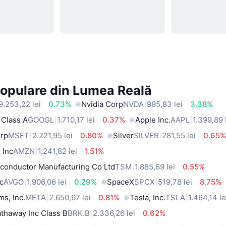
Populare din Lumea Reală
9.253,22 lei
0.73%
Nvidia Corp
NVDA
995,83 lei
3.38%
 Class A
GOOGL
1.710,17 lei
0.37%
Apple Inc.
AAPL
1.399,89 
orp
MSFT
2.221,95 lei
0.80%
Silver
SILVER
281,55 lei
0.65
 Inc
AMZN
1.241,82 lei
1.51%
conductor Manufacturing Co Ltd
TSM
1.885,69 lei
0.55%
c
AVGO
1.906,06 lei
0.29%
SpaceX
SPCX
519,78 lei
8.75%
ms, Inc.
META
2.650,67 lei
0.81%
Tesla, Inc.
TSLA
1.464,14 le
thaway Inc Class B
BRK.B
2.336,26 lei
0.62%