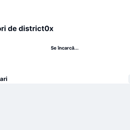
ri de district0x
Se încarcă...
ari