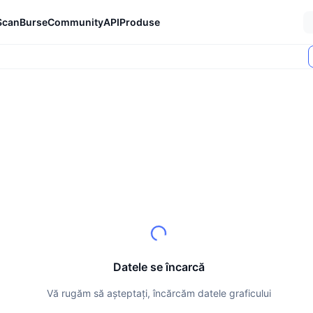
Scan
Burse
Community
API
Produse
Datele se încarcă
Vă rugăm să așteptați, încărcăm datele graficului