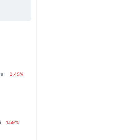
lei
0.45%
%
i
1.59%