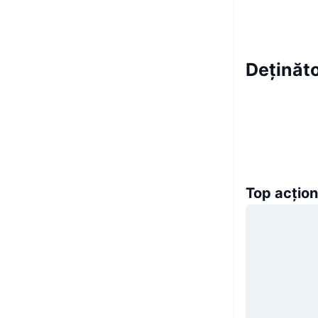
Deținăto
Top acțion