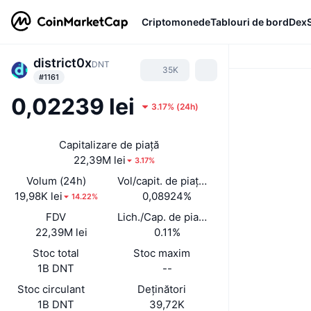
Criptomonede
Tablouri de bord
Dex
district0x
DNT
35K
#1161
0,02239 lei
3.17%
(
24h
)
Capitalizare de piață
22,39M lei
3.17%
Volum (24h)
Vol/capit. de piață (24 h)
19,98K lei
0,08924%
14.22%
FDV
Lich./Cap. de piață
22,39M lei
0.11%
Stoc total
Stoc maxim
1B DNT
--
Stoc circulant
Deținători
1B DNT
39,72K