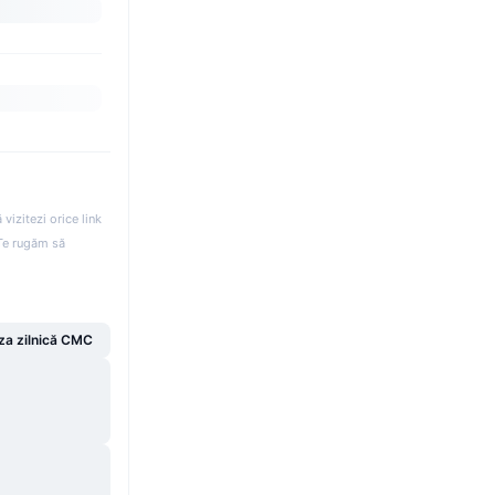
izitezi orice link
. Te rugăm să
za zilnică CMC