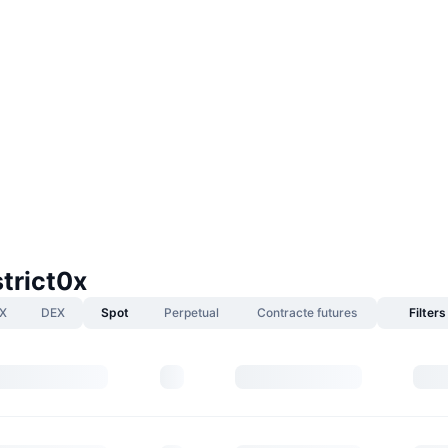
strict0x
X
DEX
Spot
Perpetual
Contracte futures
Filters