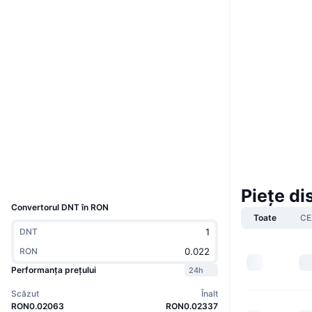
Boost
Site web
Website
Whitepaper
Rețele sociale
Contracte
0x0abd...5604ea
4.0
Rating (CertiK)
etherscan.io
Explorers
Wallets
UCID
1856
Piețe di
Convertorul DNT în RON
Toate
CE
DNT
RON
Performanța prețului
24h
Scăzut
Înalt
RON0.02063
RON0.02337