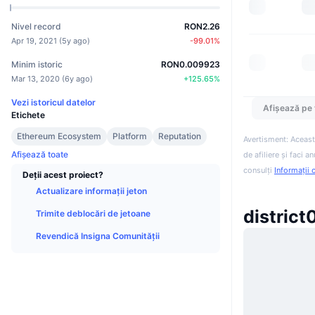
Nivel record
RON2.26
Apr 19, 2021
(
5y ago
)
-99.01
%
Minim istoric
RON0.009923
Mar 13, 2020
(
6y ago
)
+
125.65
%
Vezi istoricul datelor
Afișează pe 
Etichete
Ethereum Ecosystem
Platform
Reputation
Avertisment: Aceast
Afișează toate
de afiliere și faci 
consulți
Informații 
Deții acest proiect?
Actualizare informații jeton
district0
Trimite deblocări de jetoane
Revendică Insigna Comunității