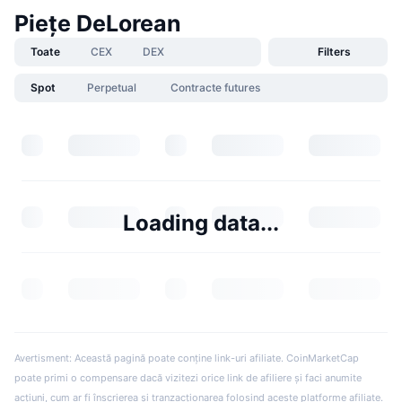
Piețe DeLorean
Toate
CEX
DEX
Filters
Spot
Perpetual
Contracte futures
Loading data...
Avertisment: Această pagină poate conține link-uri afiliate. CoinMarketCap
poate primi o compensare dacă vizitezi orice link de afiliere și faci anumite
acțiuni, cum ar fi înscrierea și tranzacționarea folosind aceste platforme afiliate.