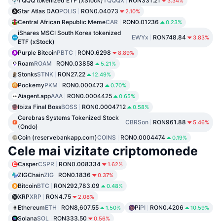
TQQQ tokenized ETF (xStock)
TQQQX
RON331.21
3.34%
Star Atlas DAO
POLIS
RON0.04073
2.10%
Central African Republic Meme
CAR
RON0.01236
0.23%
iShares MSCI South Korea tokenized
EWYx
RON748.84
3.83%
ETF (xStock)
Purple Bitcoin
PBTC
RON0.6298
8.89%
Roam
ROAM
RON0.03858
5.21%
Stonks
STNK
RON27.22
12.49%
Pockemy
PKM
RON0.000473
0.70%
Aiagent.app
AAA
RON0.0004425
0.65%
Ibiza Final Boss
BOSS
RON0.0004712
0.58%
Cerebras Systems Tokenized Stock
CBRSon
RON961.88
5.46%
(Ondo)
Coin (reservebankapp.com)
COINS
RON0.0004474
0.19%
Cele mai vizitate criptomonede
Casper
CSPR
RON0.008334
1.62%
ZIGChain
ZIG
RON0.1836
0.37%
Bitcoin
BTC
RON292,783.09
0.48%
XRP
XRP
RON4.75
2.08%
Ethereum
ETH
RON8,607.55
Pi
PI
RON0.4206
1.50%
10.59%
Solana
SOL
RON333.50
0.56%