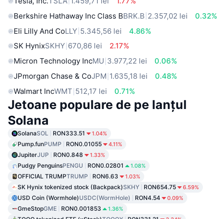
Tesla, Inc.
TSLA
1.459,71 lei
1.77%
Berkshire Hathaway Inc Class B
BRK.B
2.357,02 lei
0.32%
Eli Lilly And Co
LLY
5.345,56 lei
4.86%
SK Hynix
SKHY
670,86 lei
2.17%
Micron Technology Inc
MU
3.977,22 lei
0.06%
JPmorgan Chase & Co
JPM
1.635,18 lei
0.48%
Walmart Inc
WMT
512,17 lei
0.71%
Jetoane populare de pe lanțul
Solana
Solana
SOL
RON333.51
1.04%
Pump.fun
PUMP
RON0.01055
4.11%
Jupiter
JUP
RON0.848
1.33%
Pudgy Penguins
PENGU
RON0.02801
1.08%
OFFICIAL TRUMP
TRUMP
RON6.63
1.03%
SK Hynix tokenized stock (Backpack)
SKHY
RON654.75
6.59%
USD Coin (Wormhole)
USDC(WormHole)
RON4.54
0.09%
GmeStop
GME
RON0.001853
1.36%