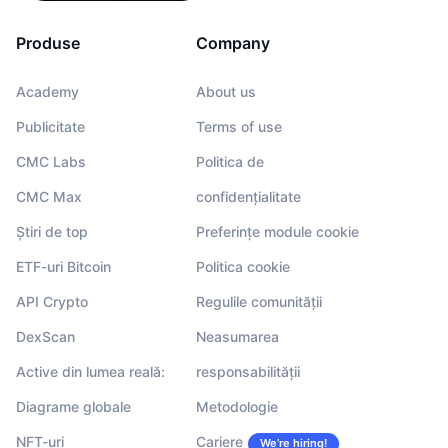
Produse
Company
Academy
About us
Publicitate
Terms of use
CMC Labs
Politica de
CMC Max
confidențialitate
Știri de top
Preferințe module cookie
ETF-uri Bitcoin
Politica cookie
API Crypto
Regulile comunității
DexScan
Neasumarea
Active din lumea reală:
responsabilității
Diagrame globale
Metodologie
NFT-uri
Cariere
We’re hiring!