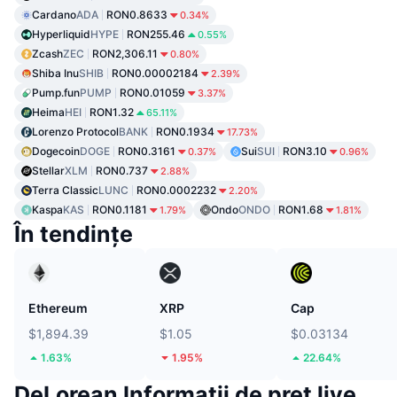
Cardano
ADA
RON0.8633
0.34%
Hyperliquid
HYPE
RON255.46
0.55%
Zcash
ZEC
RON2,306.11
0.80%
Shiba Inu
SHIB
RON0.00002184
2.39%
Pump.fun
PUMP
RON0.01059
3.37%
Heima
HEI
RON1.32
65.11%
Lorenzo Protocol
BANK
RON0.1934
17.73%
Dogecoin
DOGE
RON0.3161
Sui
SUI
RON3.10
0.37%
0.96%
Stellar
XLM
RON0.737
2.88%
Terra Classic
LUNC
RON0.0002232
2.20%
Kaspa
KAS
RON0.1181
Ondo
ONDO
RON1.68
1.79%
1.81%
În tendințe
Ethereum
XRP
Cap
$1,894.39
$1.05
$0.03134
1.63%
1.95%
22.64%
DeLorean Informații de preț live