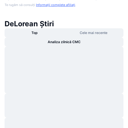
Te rugăm să consulți
Informații complete afiliați
.
DeLorean Știri
Top
Cele mai recente
Analiza zilnică CMC