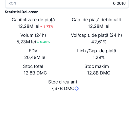
RON
În tendințe
ETF-uri cripto
Descoperă
CMC MCP
Statistici DeLorean
Capitalizare de piață
Nou
Cap. de piață deblocată
ETF-uri Bitcoin
x402
Știri
12,28M lei
12,28M lei
3.73%
Cripto
ETF-uri Ethereum
Volum (24h)
Vol/capit. de piață (24 h)
Academy
5,23M lei
42,61%
5.45%
Politică
FDV
Lich./Cap. de piață
Analiza tehnica
Cercetare
20,49M lei
1.29%
Sports
Stoc total
Stoc maxim
RSI
Videoclipuri
12,8B DMC
12.8B DMC
Finanțe
MACD
Stoc circulant
Glosar
7,67B DMC
Tehnologie
Site web
Website
Whitepaper
Derivate
Campanii
NFT
Rețele sociale
Prezentare generală
Evenimentele Airdrop
DmcqxT...MXhf3p
Statistici generale NFT
Contracte
Lichidări
Recompense sub formă de diamante