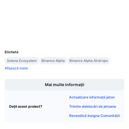
3.8
Rating (CertiK)
Vânzări viitoare
Rate de finanțare
Învață și Câștigă
suivision.xyz
Explorers
Calendare
Wallets
UCID
Calendar ICO
36920
Etichete
Calendar evenimente
Solana Ecosystem
Binance Alpha
Binance Alpha Airdrops
Afișează toate
Boost
Mai multe informații
Actualizare informații jeton
Trimite deblocări de jetoane
Deții acest proiect?
Revendică Insigna Comunității