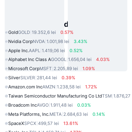
Active Populare din Lumea Reală
Gold
GOLD
19.352,6 lei
0.57%
Nvidia Corp
NVDA
1.001,98 lei
3.43%
Apple Inc.
AAPL
1.419,06 lei
0.52%
Alphabet Inc Class A
GOOGL
1.656,04 lei
4.03%
Microsoft Corp
MSFT
2.205,89 lei
1.09%
Silver
SILVER
281,44 lei
0.39%
Amazon.com Inc
AMZN
1.238,58 lei
1.72%
Taiwan Semiconductor Manufacturing Co Ltd
TSM
1.876,27 
Broadcom Inc
AVGO
1.911,48 lei
0.03%
Meta Platforms, Inc.
META
2.684,63 lei
0.14%
SpaceX
SPCX
499,57 lei
13.61%