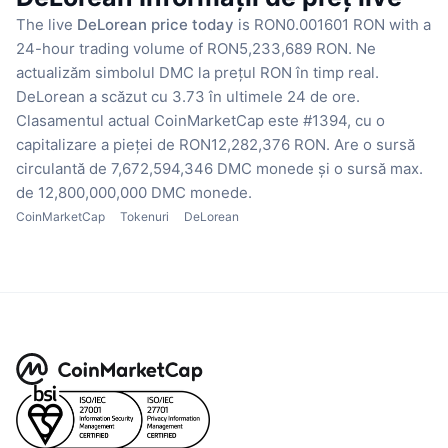
The live
DeLorean price today
is RON0.001601 RON with a
24-hour trading volume of RON5,233,689 RON.
Ne
actualizăm simbolul DMC la prețul RON în timp real.
DeLorean a scăzut cu 3.73 în ultimele 24 de ore.
Clasamentul actual CoinMarketCap este #1394, cu o
capitalizare a pieței de RON12,282,376 RON.
Are o sursă
circulantă de 7,672,594,346 DMC monede
și o sursă max.
de 12,800,000,000 DMC monede.
CoinMarketCap
Tokenuri
DeLorean