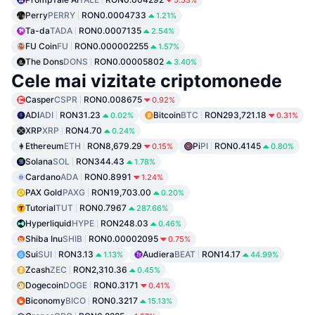
5.53%
Perry
PERRY
RON0.0004733
1.21%
Ta-da
TADA
RON0.0007135
2.54%
FU Coin
FU
RON0.000002255
1.57%
The Dons
DONS
RON0.00005802
3.40%
Cele mai vizitate criptomonede
Casper
CSPR
RON0.008675
0.92%
ADI
ADI
RON31.23
Bitcoin
BTC
RON293,721.18
0.02%
0.31%
XRP
XRP
RON4.70
0.24%
Ethereum
ETH
RON8,679.29
Pi
PI
RON0.4145
0.15%
0.80%
Solana
SOL
RON344.43
1.78%
Cardano
ADA
RON0.8991
1.24%
PAX Gold
PAXG
RON19,703.00
0.20%
Tutorial
TUT
RON0.7967
287.66%
Hyperliquid
HYPE
RON248.03
0.46%
Shiba Inu
SHIB
RON0.00002095
0.75%
Sui
SUI
RON3.13
Audiera
BEAT
RON14.17
1.13%
44.99%
Zcash
ZEC
RON2,310.36
0.45%
Dogecoin
DOGE
RON0.3171
0.41%
Biconomy
BICO
RON0.3217
15.13%