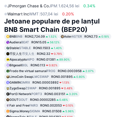
JPmorgan Chase & Co
JPM
1.624,56 lei
0.34%
Walmart Inc
WMT
507,04 lei
0.20%
Jetoane populare de pe lanțul
BNB Smart Chain (BEP20)
BNB
BNB
RON2,724.09
Aster
ASTER
RON2.73
1.52%
0.18%
Audiera
BEAT
RON15.05
56.12%
Stable
STABLE
RON0.1503
1.40%
币安人生
币安人生
RON2.32
0.79%
Aipocalypto
AIPO
RON0.01381
89.90%
Bitgesell
BGL
RON0.113
0.92%
Frodo the virtual samurai
FROG
RON0.0003958
2.07%
LimoCoin Swap
LMCSWAP
RON0.001895
0.80%
GAIMIN
GMRX
RON0.00003892
1.13%
ZygoSwap
ZSWAP
RON0.001895
0.48%
Port3 Network
PORT3
RON0.003151
3.20%
GOUT
GOUT
RON0.00002285
0.48%
Fair and Free
FAIR3
RON0.002053
0.10%
Sigma.Money
SIGMA
RON0.01508
5.96%
PrompTale AI
TALE
RON0.004292