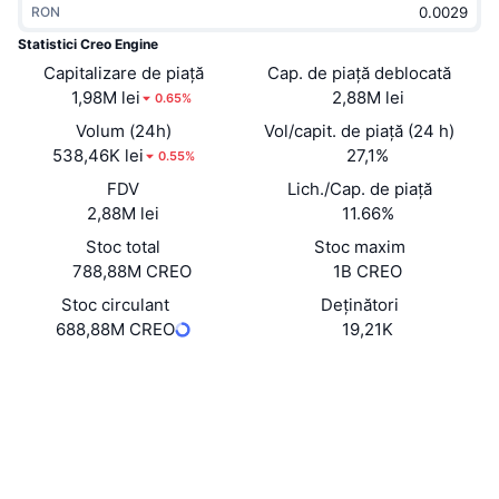
RON
În tendințe
ETF-uri cripto
Descoperă
CMC MCP
Statistici Creo Engine
Capitalizare de piață
Nou
Cap. de piață deblocată
ETF-uri Bitcoin
x402
Știri
1,98M lei
2,88M lei
0.65%
Cripto
ETF-uri Ethereum
Volum (24h)
Vol/capit. de piață (24 h)
Academy
538,46K lei
27,1%
0.55%
Politică
FDV
Lich./Cap. de piață
Analiza tehnica
Cercetare
2,88M lei
11.66%
Sports
Stoc total
Stoc maxim
RSI
Videoclipuri
788,88M CREO
1B CREO
Finanțe
MACD
Stoc circulant
Deținători
Glosar
688,88M CREO
19,21K
Tehnologie
Site web
Website
Whitepaper
Derivate
Campanii
Rețele sociale
NFT
Prezentare generală
Evenimentele Airdrop
0xe636...2347B7
Contracte
Statistici generale NFT
Lichidări
4.1
Recompense sub formă de diamante
Rating (CertiK)