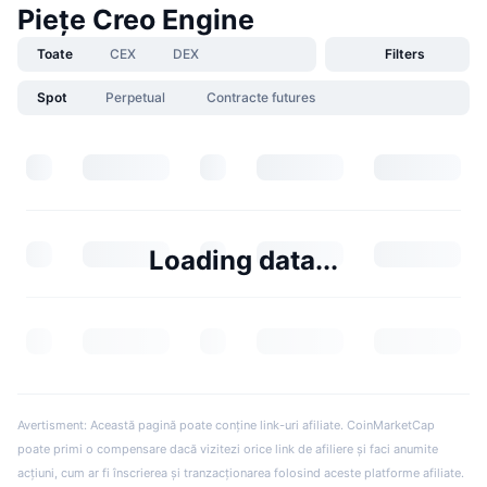
Piețe Creo Engine
Toate
CEX
DEX
Filters
Spot
Perpetual
Contracte futures
Loading data...
Avertisment: Această pagină poate conține link-uri afiliate. CoinMarketCap
poate primi o compensare dacă vizitezi orice link de afiliere și faci anumite
acțiuni, cum ar fi înscrierea și tranzacționarea folosind aceste platforme afiliate.