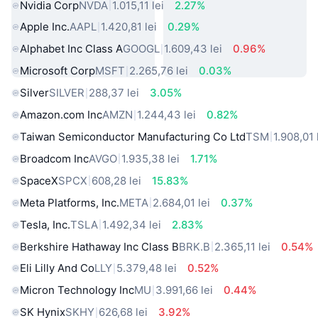
Nvidia Corp
NVDA
1.015,11 lei
2.27%
Apple Inc.
AAPL
1.420,81 lei
0.29%
Alphabet Inc Class A
GOOGL
1.609,43 lei
0.96%
Microsoft Corp
MSFT
2.265,76 lei
0.03%
Silver
SILVER
288,37 lei
3.05%
Amazon.com Inc
AMZN
1.244,43 lei
0.82%
Taiwan Semiconductor Manufacturing Co Ltd
TSM
1.908,01 
Broadcom Inc
AVGO
1.935,38 lei
1.71%
SpaceX
SPCX
608,28 lei
15.83%
Meta Platforms, Inc.
META
2.684,01 lei
0.37%
Tesla, Inc.
TSLA
1.492,34 lei
2.83%
Berkshire Hathaway Inc Class B
BRK.B
2.365,11 lei
0.54%
Eli Lilly And Co
LLY
5.379,48 lei
0.52%
Micron Technology Inc
MU
3.991,66 lei
0.44%
SK Hynix
SKHY
626,68 lei
3.92%