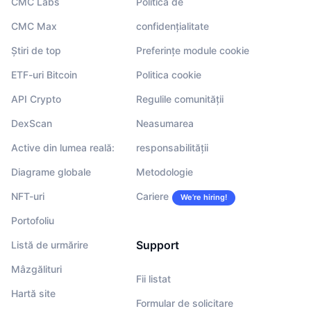
CMC Labs
Politica de
CMC Max
confidențialitate
Știri de top
Preferințe module cookie
ETF-uri Bitcoin
Politica cookie
API Crypto
Regulile comunității
DexScan
Neasumarea
Active din lumea reală:
responsabilității
Diagrame globale
Metodologie
NFT-uri
Cariere
We’re hiring!
Portofoliu
Support
Listă de urmărire
Mâzgălituri
Fii listat
Hartă site
Formular de solicitare