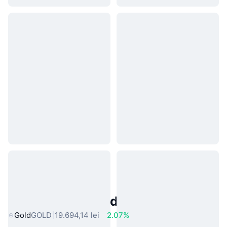
Active Populare din Lumea Reală
Gold
GOLD
19.694,14 lei
2.07%