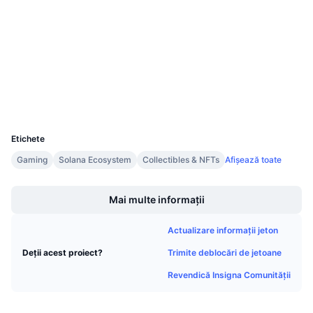
Audits
Vânzări viitoare
Rate de finanțare
Învață și Câștigă
bscscan.com
Explorers
Calendare
Wallets
Calendar ICO
UCID
17000
Calendar evenimente
Etichete
Gaming
Solana Ecosystem
Collectibles & NFTs
Afișează toate
Boost
Mai multe informații
Actualizare informații jeton
Trimite deblocări de jetoane
Deții acest proiect?
Revendică Insigna Comunității