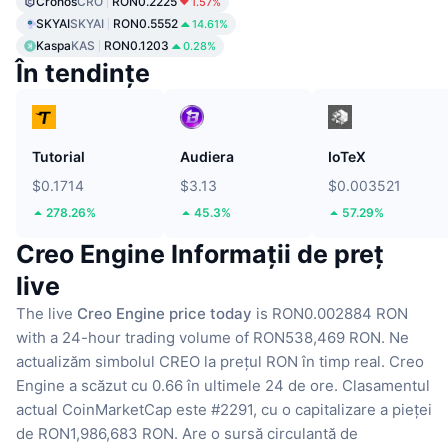
Cronos
CRO
RON0.2225
1.57%
SKYAI
SKYAI
RON0.5552
14.61%
Kaspa
KAS
RON0.1203
0.28%
În tendințe
Tutorial
Audiera
IoTeX
$0.1714
$3.13
$0.003521
278.26%
45.3%
57.29%
Creo Engine Informații de preț
live
The live
Creo Engine price today
is RON0.002884 RON
with a 24-hour trading volume of RON538,469 RON.
Ne
actualizăm simbolul CREO la prețul RON în timp real.
Creo
Engine a scăzut cu 0.66 în ultimele 24 de ore.
Clasamentul
actual CoinMarketCap este #2291, cu o capitalizare a pieței
de RON1,986,683 RON.
Are o sursă circulantă de