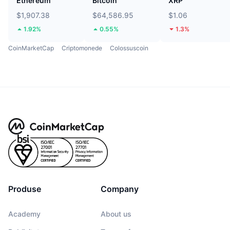
Ethereum
Bitcoin
XRP
$1,907.38
$64,586.95
$1.06
1.92%
0.55%
1.3%
CoinMarketCap
Criptomonede
Colossuscoin
Produse
Company
Academy
About us