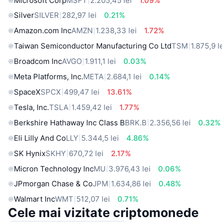
Microsoft Corp
MSFT
2.205,45 lei
1.09%
Silver
SILVER
282,97 lei
0.21%
Amazon.com Inc
AMZN
1.238,33 lei
1.72%
Taiwan Semiconductor Manufacturing Co Ltd
TSM
1.875,9 l
Broadcom Inc
AVGO
1.911,1 lei
0.03%
Meta Platforms, Inc.
META
2.684,1 lei
0.14%
SpaceX
SPCX
499,47 lei
13.61%
Tesla, Inc.
TSLA
1.459,42 lei
1.77%
Berkshire Hathaway Inc Class B
BRK.B
2.356,56 lei
0.32%
Eli Lilly And Co
LLY
5.344,5 lei
4.86%
SK Hynix
SKHY
670,72 lei
2.17%
Micron Technology Inc
MU
3.976,43 lei
0.06%
JPmorgan Chase & Co
JPM
1.634,86 lei
0.48%
Walmart Inc
WMT
512,07 lei
0.71%
Cele mai vizitate criptomonede