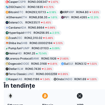
Casper
CSPR
RON0.008347
2.67%
ZIGChain
ZIG
RON0.1835
0.72%
Bitcoin
BTC
RON293,107.13
XRP
XRP
RON4.80
0.18%
1.63%
Ethereum
ETH
RON8,658.35
Pi
PI
RON0.4265
1.61%
12.31%
Solana
SOL
RON335.11
0.45%
Cardano
ADA
RON0.8664
0.99%
Hyperliquid
HYPE
RON256.95
2.51%
Zcash
ZEC
RON2,310.02
0.46%
Shiba Inu
SHIB
RON0.00002194
3.10%
Pump.fun
PUMP
RON0.01103
0.09%
Heima
HEI
RON1.25
73.14%
Lorenzo Protocol
BANK
RON0.1926
21.60%
Dogecoin
DOGE
RON0.3168
Sui
SUI
RON3.12
0.81%
1.02%
Stellar
XLM
RON0.7436
2.28%
Terra Classic
LUNC
RON0.0002259
0.95%
Kaspa
KAS
RON0.1186
Ondo
ONDO
RON1.69
1.34%
1.00%
În tendințe