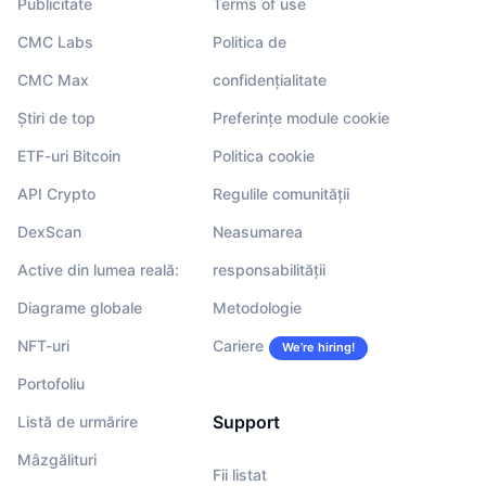
Publicitate
Terms of use
CMC Labs
Politica de
CMC Max
confidențialitate
Știri de top
Preferințe module cookie
ETF-uri Bitcoin
Politica cookie
API Crypto
Regulile comunității
DexScan
Neasumarea
Active din lumea reală:
responsabilității
Diagrame globale
Metodologie
NFT-uri
Cariere
We’re hiring!
Portofoliu
Support
Listă de urmărire
Mâzgălituri
Fii listat