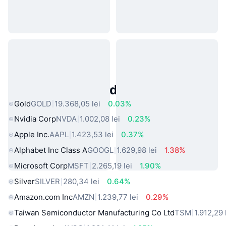
Active Populare din Lumea Reală
Gold
GOLD
19.368,05 lei
0.03%
Nvidia Corp
NVDA
1.002,08 lei
0.23%
Apple Inc.
AAPL
1.423,53 lei
0.37%
Alphabet Inc Class A
GOOGL
1.629,98 lei
1.38%
Microsoft Corp
MSFT
2.265,19 lei
1.90%
Silver
SILVER
280,34 lei
0.64%
Amazon.com Inc
AMZN
1.239,77 lei
0.29%
Taiwan Semiconductor Manufacturing Co Ltd
TSM
1.912,29 