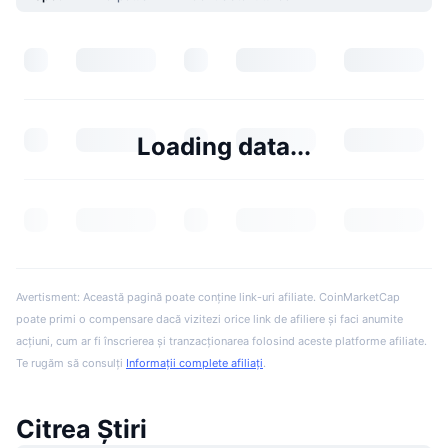
Loading data...
Avertisment: Această pagină poate conține link-uri afiliate. CoinMarketCap
poate primi o compensare dacă vizitezi orice link de afiliere și faci anumite
acțiuni, cum ar fi înscrierea și tranzacționarea folosind aceste platforme afiliate.
Te rugăm să consulți
Informații complete afiliați
.
Citrea Știri