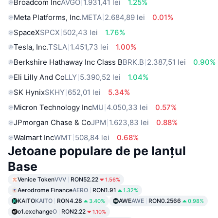
Broadcom Inc
AVGO
1.931,41 lei
1.25%
Meta Platforms, Inc.
META
2.684,89 lei
0.01%
SpaceX
SPCX
502,43 lei
1.76%
Tesla, Inc.
TSLA
1.451,73 lei
1.00%
Berkshire Hathaway Inc Class B
BRK.B
2.387,51 lei
0.90%
Eli Lilly And Co
LLY
5.390,52 lei
1.04%
SK Hynix
SKHY
652,01 lei
5.34%
Micron Technology Inc
MU
4.050,33 lei
0.57%
JPmorgan Chase & Co
JPM
1.623,83 lei
0.88%
Walmart Inc
WMT
508,84 lei
0.68%
Jetoane populare de pe lanțul
Base
Venice Token
VVV
RON52.22
1.56%
Aerodrome Finance
AERO
RON1.91
1.32%
KAITO
KAITO
RON4.28
AWE
AWE
RON0.2566
3.40%
0.98%
o1.exchange
O
RON2.22
1.10%