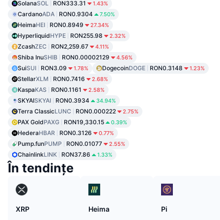
Solana
SOL
RON333.31
1.43%
Cardano
ADA
RON0.9304
7.50%
Heima
HEI
RON0.8949
27.34%
Hyperliquid
HYPE
RON255.98
2.32%
Zcash
ZEC
RON2,259.67
4.11%
Shiba Inu
SHIB
RON0.00002129
4.56%
Sui
SUI
RON3.09
Dogecoin
DOGE
RON0.3148
1.78%
1.23%
Stellar
XLM
RON0.7416
2.68%
Kaspa
KAS
RON0.1161
2.58%
SKYAI
SKYAI
RON0.3934
34.94%
Terra Classic
LUNC
RON0.000222
2.75%
PAX Gold
PAXG
RON19,330.15
0.39%
Hedera
HBAR
RON0.3126
0.77%
Pump.fun
PUMP
RON0.01077
2.55%
Chainlink
LINK
RON37.86
1.33%
În tendințe
XRP
Heima
Pi