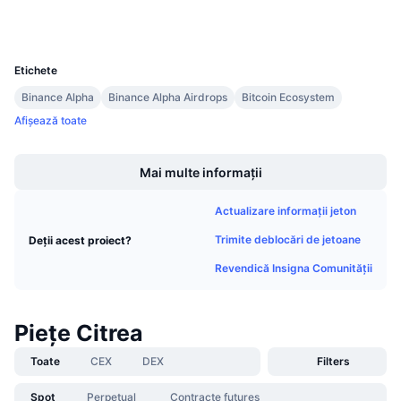
Vânzări viitoare
Wallets
Rate de finanțare
Învață și Câștigă
UCID
39916
Etichete
Calendare
Binance Alpha
Binance Alpha Airdrops
Bitcoin Ecosystem
Afișează toate
Calendar ICO
Boost
Calendar evenimente
Mai multe informații
Actualizare informații jeton
Trimite deblocări de jetoane
Deții acest proiect?
Revendică Insigna Comunității
Piețe Citrea
Toate
CEX
DEX
Filters
Spot
Perpetual
Contracte futures