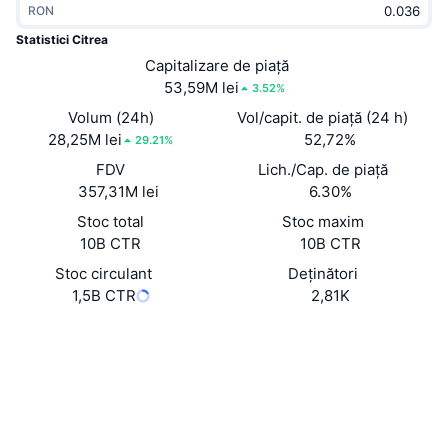
RON
În tendințe
ETF-uri cripto
Descoperă
CMC MCP
Statistici Citrea
Nou
Capitalizare de piață
ETF-uri Bitcoin
x402
Știri
53,59M lei
3.52%
Cripto
ETF-uri Ethereum
Volum (24h)
Vol/capit. de piață (24 h)
Academy
28,25M lei
52,72%
29.21%
Politică
FDV
Lich./Cap. de piață
Analiza tehnica
Cercetare
357,31M lei
6.30%
Sports
Stoc total
Stoc maxim
RSI
Videoclipuri
10B CTR
10B CTR
Finanțe
MACD
Stoc circulant
Deținători
Glosar
1,5B CTR
2,81K
Tehnologie
Site web
Website
Whitepaper
Derivate
Campanii
Rețele sociale
NFT
Prezentare generală
Evenimentele Airdrop
Contracte
0x1103...2757f7
explorer.mainnet.citrea.xyz
Statistici generale NFT
Explorers
Lichidări
Recompense sub formă de diamante