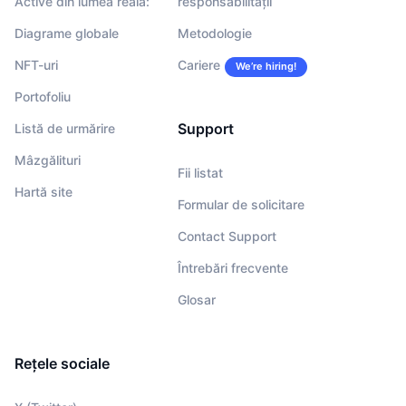
Active din lumea reală:
responsabilității
Diagrame globale
Metodologie
NFT-uri
Cariere
We’re hiring!
Portofoliu
Support
Listă de urmărire
Mâzgălituri
Fii listat
Hartă site
Formular de solicitare
Contact Support
Întrebări frecvente
Glosar
Rețele sociale