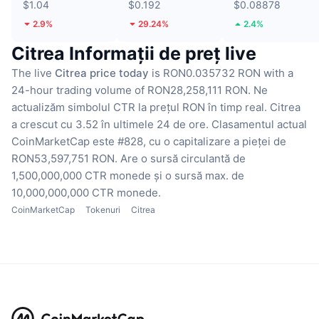
$1.04
$0.192
$0.08878
2.9%
29.24%
2.4%
Citrea Informații de preț live
The live
Citrea price today
is RON0.035732 RON with a
24-hour trading volume of RON28,258,111 RON.
Ne
actualizăm simbolul CTR la prețul RON în timp real.
Citrea
a crescut cu 3.52 în ultimele 24 de ore.
Clasamentul actual
CoinMarketCap este #828, cu o capitalizare a pieței de
RON53,597,751 RON.
Are o sursă circulantă de
1,500,000,000 CTR monede
și o sursă max. de
10,000,000,000 CTR monede.
CoinMarketCap
Tokenuri
Citrea