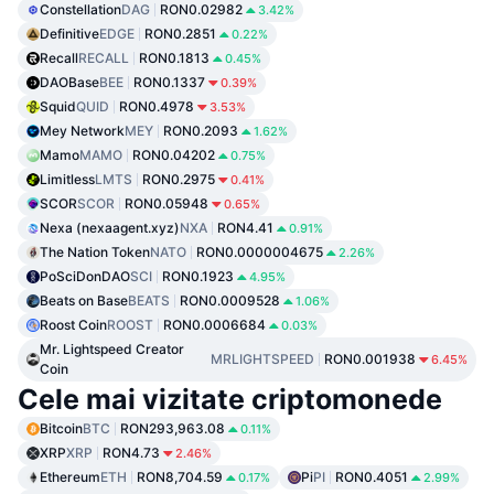
Constellation
DAG
RON0.02982
3.42%
Definitive
EDGE
RON0.2851
0.22%
Recall
RECALL
RON0.1813
0.45%
DAOBase
BEE
RON0.1337
0.39%
Squid
QUID
RON0.4978
3.53%
Mey Network
MEY
RON0.2093
1.62%
Mamo
MAMO
RON0.04202
0.75%
Limitless
LMTS
RON0.2975
0.41%
SCOR
SCOR
RON0.05948
0.65%
Nexa (nexaagent.xyz)
NXA
RON4.41
0.91%
The Nation Token
NATO
RON0.0000004675
2.26%
PoSciDonDAO
SCI
RON0.1923
4.95%
Beats on Base
BEATS
RON0.0009528
1.06%
Roost Coin
ROOST
RON0.0006684
0.03%
Mr. Lightspeed Creator
MRLIGHTSPEED
RON0.001938
6.45%
Coin
Cele mai vizitate criptomonede
Bitcoin
BTC
RON293,963.08
0.11%
XRP
XRP
RON4.73
2.46%
Ethereum
ETH
RON8,704.59
Pi
PI
RON0.4051
0.17%
2.99%