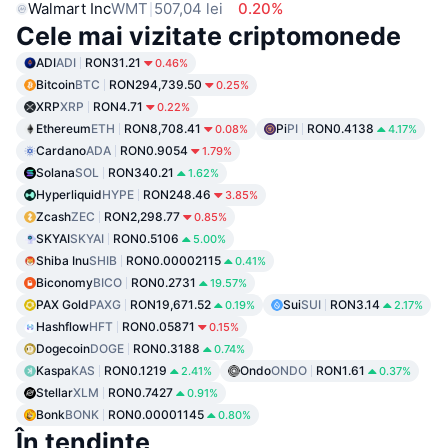
Walmart Inc
WMT
507,04 lei
0.20%
Cele mai vizitate criptomonede
ADI
ADI
RON31.21
0.46%
Bitcoin
BTC
RON294,739.50
0.25%
XRP
XRP
RON4.71
0.22%
Ethereum
ETH
RON8,708.41
Pi
PI
RON0.4138
0.08%
4.17%
Cardano
ADA
RON0.9054
1.79%
Solana
SOL
RON340.21
1.62%
Hyperliquid
HYPE
RON248.46
3.85%
Zcash
ZEC
RON2,298.77
0.85%
SKYAI
SKYAI
RON0.5106
5.00%
Shiba Inu
SHIB
RON0.00002115
0.41%
Biconomy
BICO
RON0.2731
19.57%
PAX Gold
PAXG
RON19,671.52
Sui
SUI
RON3.14
0.19%
2.17%
Hashflow
HFT
RON0.05871
0.15%
Dogecoin
DOGE
RON0.3188
0.74%
Kaspa
KAS
RON0.1219
Ondo
ONDO
RON1.61
2.41%
0.37%
Stellar
XLM
RON0.7427
0.91%
Bonk
BONK
RON0.00001145
0.80%
În tendințe