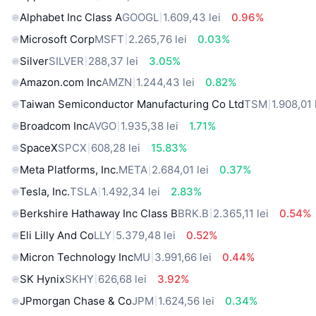
Alphabet Inc Class A
GOOGL
1.609,43 lei
0.96%
Microsoft Corp
MSFT
2.265,76 lei
0.03%
Silver
SILVER
288,37 lei
3.05%
Amazon.com Inc
AMZN
1.244,43 lei
0.82%
Taiwan Semiconductor Manufacturing Co Ltd
TSM
1.908,01 
Broadcom Inc
AVGO
1.935,38 lei
1.71%
SpaceX
SPCX
608,28 lei
15.83%
Meta Platforms, Inc.
META
2.684,01 lei
0.37%
Tesla, Inc.
TSLA
1.492,34 lei
2.83%
Berkshire Hathaway Inc Class B
BRK.B
2.365,11 lei
0.54%
Eli Lilly And Co
LLY
5.379,48 lei
0.52%
Micron Technology Inc
MU
3.991,66 lei
0.44%
SK Hynix
SKHY
626,68 lei
3.92%
JPmorgan Chase & Co
JPM
1.624,56 lei
0.34%