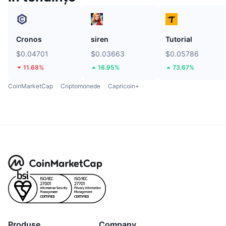
Cronos
siren
Tutorial
$0.04701
$0.03663
$0.05786
11.68%
16.95%
73.67%
CoinMarketCap
Criptomonede
Capricoin+
Produse
Company