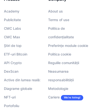
Academy
About us
Publicitate
Terms of use
CMC Labs
Politica de
CMC Max
confidențialitate
Știri de top
Preferințe module cookie
ETF-uri Bitcoin
Politica cookie
API Crypto
Regulile comunității
DexScan
Neasumarea
Active din lumea reală:
responsabilității
Diagrame globale
Metodologie
NFT-uri
Cariere
We’re hiring!
Portofoliu