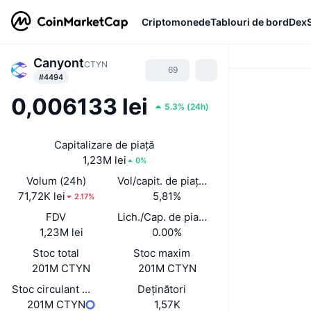
Criptomonede
Tablouri de bord
Dex
Canyont
CTYN
69
#4494
0,006133 lei
5.3%
(
24h
)
Capitalizare de piață
1,23M lei
0%
Volum (24h)
Vol/capit. de piață (24 h)
71,72K lei
5,81%
2.17%
FDV
Lich./Cap. de piață
1,23M lei
0.00%
Stoc total
Stoc maxim
201M CTYN
201M CTYN
Stoc circulant auto-raportat
Deținători
201M CTYN
1,57K