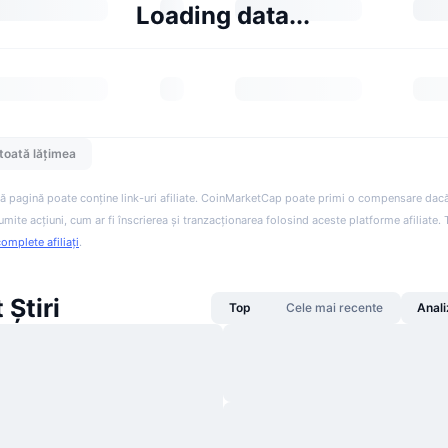
Loading data...
toată lățimea
ă pagină poate conține link-uri afiliate. CoinMarketCap poate primi o compensare dacă v
anumite acțiuni, cum ar fi înscrierea și tranzacționarea folosind aceste platforme afiliate
complete afiliați
.
Știri
Top
Cele mai recente
Anali