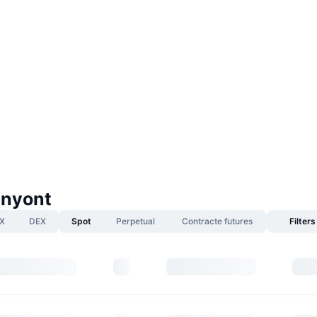
anyont
X
DEX
Spot
Perpetual
Contracte futures
Filters