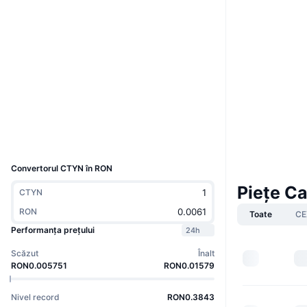
Boost
Site web
Website
Whitepaper
Rețele sociale
Contracte
0x7070...78e6e2
Explorers
bscscan.com
Wallets
UCID
36779
Convertorul CTYN în RON
Piețe C
CTYN
RON
Toate
CE
Performanța prețului
24h
Scăzut
Înalt
RON0.005751
RON0.01579
Nivel record
RON0.3843