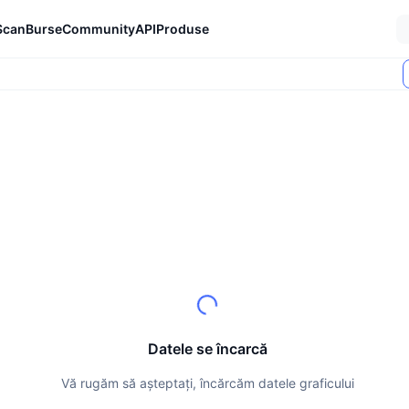
Scan
Burse
Community
API
Produse
Datele se încarcă
Vă rugăm să așteptați, încărcăm datele graficului