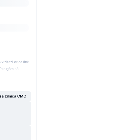
izitezi orice link
. Te rugăm să
za zilnică CMC