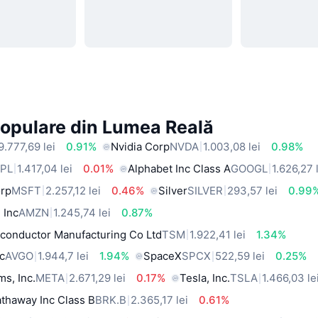
Populare din Lumea Reală
9.777,69 lei
0.91%
Nvidia Corp
NVDA
1.003,08 lei
0.98%
PL
1.417,04 lei
0.01%
Alphabet Inc Class A
GOOGL
1.626,27 
orp
MSFT
2.257,12 lei
0.46%
Silver
SILVER
293,57 lei
0.99
 Inc
AMZN
1.245,74 lei
0.87%
conductor Manufacturing Co Ltd
TSM
1.922,41 lei
1.34%
c
AVGO
1.944,7 lei
1.94%
SpaceX
SPCX
522,59 lei
0.25%
ms, Inc.
META
2.671,29 lei
0.17%
Tesla, Inc.
TSLA
1.466,03 le
thaway Inc Class B
BRK.B
2.365,17 lei
0.61%