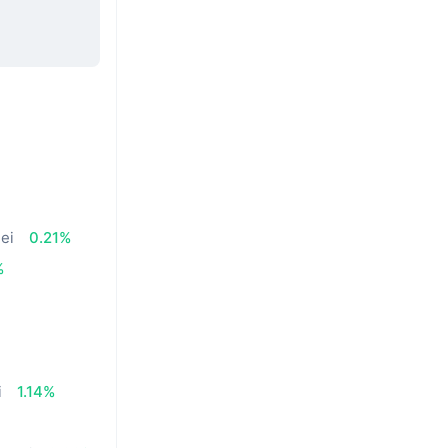
lei
0.21%
%
i
1.14%