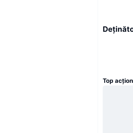
Deținăt
Top acțion