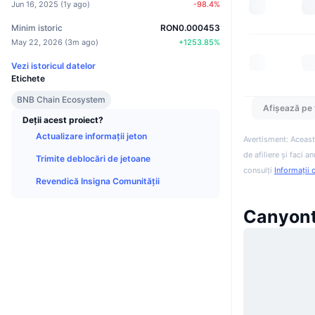
Jun 16, 2025
(
1y ago
)
-98.4
%
Minim istoric
RON0.000453
May 22, 2026
(
3m ago
)
+
1253.85
%
Vezi istoricul datelor
Etichete
BNB Chain Ecosystem
Afișează pe 
Deții acest proiect?
Actualizare informații jeton
Avertisment: Aceast
de afiliere și faci 
Trimite deblocări de jetoane
consulți
Informații 
Revendică Insigna Comunității
Canyont 