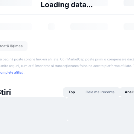
Loading data...
toată lățimea
ă pagină poate conține link-uri afiliate. CoinMarketCap poate primi o compensare dacă v
anumite acțiuni, cum ar fi înscrierea și tranzacționarea folosind aceste platforme afiliate
complete afiliați
.
tiri
Top
Cele mai recente
Anali