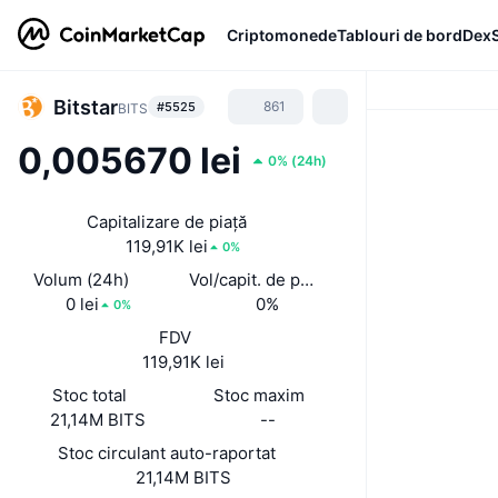
Criptomonede
Tablouri de bord
Dex
Bitstar
861
#5525
BITS
0,005670 lei
0%
(
24h
)
Capitalizare de piață
119,91K lei
0%
Volum (24h)
Vol/capit. de piață (24 h)
0 lei
0%
0%
FDV
119,91K lei
Stoc total
Stoc maxim
21,14M BITS
--
Stoc circulant auto-raportat
21,14M BITS