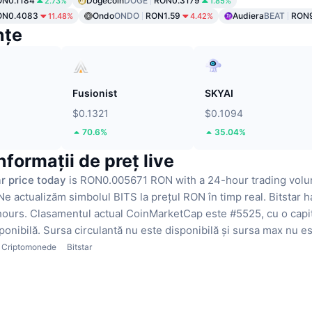
ON0.1184
Dogecoin
DOGE
RON0.3179
2.73%
1.85%
ON0.4083
Ondo
ONDO
RON1.59
Audiera
BEAT
RON
11.48%
4.42%
nțe
Fusionist
SKYAI
$0.1321
$0.1094
70.6%
35.04%
Informații de preț live
ar price today
is RON0.005671 RON with a 24-hour trading volu
Ne actualizăm simbolul BITS la prețul RON în timp real.
Bitstar 
hours.
Clasamentul actual CoinMarketCap este #5525, cu o capit
ponibilă.
Sursa circulantă nu este disponibilă
și sursa max nu es
Criptomonede
Bitstar