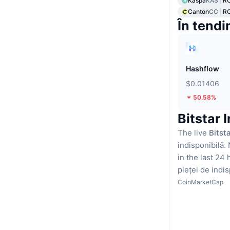
Kaspa
KAS
R
Canton
CC
R
În tendi
Hashflow
$0.01406
50.58%
Bitstar 
The live
Bitst
indisponibilă.
in the last 24 
pieței de indis
CoinMarketCap