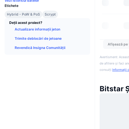
Vezi istoricul datelor
Etichete
Hybrid - PoW & PoS
Scrypt
Deții acest proiect?
Actualizare informații jeton
Trimite deblocări de jetoane
Afișează pe 
Revendică Insigna Comunității
Avertisment: Aceast
de afiliere și faci 
consulți
Informații 
Bitstar Ș