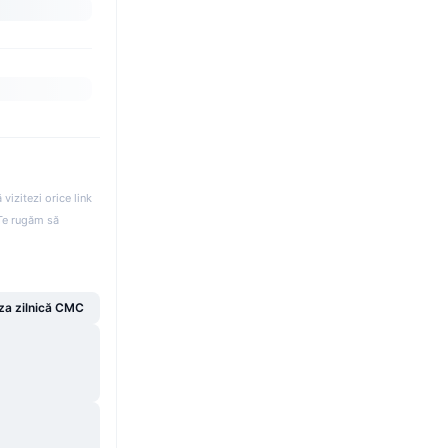
izitezi orice link
. Te rugăm să
za zilnică CMC