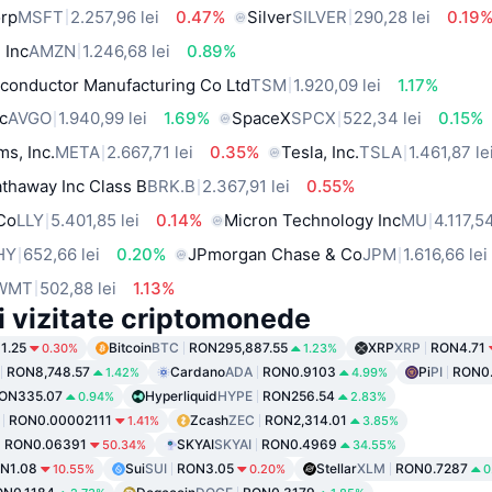
orp
MSFT
2.257,96 lei
0.47%
Silver
SILVER
290,28 lei
0.19
 Inc
AMZN
1.246,68 lei
0.89%
conductor Manufacturing Co Ltd
TSM
1.920,09 lei
1.17%
c
AVGO
1.940,99 lei
1.69%
SpaceX
SPCX
522,34 lei
0.15%
ms, Inc.
META
2.667,71 lei
0.35%
Tesla, Inc.
TSLA
1.461,87 le
thaway Inc Class B
BRK.B
2.367,91 lei
0.55%
 Co
LLY
5.401,85 lei
0.14%
Micron Technology Inc
MU
4.117,54
HY
652,66 lei
0.20%
JPmorgan Chase & Co
JPM
1.616,66 lei
WMT
502,88 lei
1.13%
i vizitate criptomonede
1.25
Bitcoin
BTC
RON295,887.55
XRP
XRP
RON4.71
0.30%
1.23%
RON8,748.57
Cardano
ADA
RON0.9103
Pi
PI
RON0
1.42%
4.99%
ON335.07
Hyperliquid
HYPE
RON256.54
0.94%
2.83%
RON0.00002111
Zcash
ZEC
RON2,314.01
1.41%
3.85%
RON0.06391
SKYAI
SKYAI
RON0.4969
50.34%
34.55%
N1.08
Sui
SUI
RON3.05
Stellar
XLM
RON0.7287
10.55%
0.20%
0