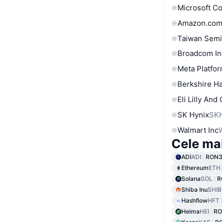
Microsoft C
Amazon.com
Taiwan Semi
Broadcom In
Meta Platfor
Berkshire Ha
Eli Lilly And
SK Hynix
SK
Walmart Inc
Cele ma
ADI
ADI
RON3
Ethereum
ETH
Solana
SOL
R
Shiba Inu
SHIB
Hashflow
HFT
Heima
HEI
RO