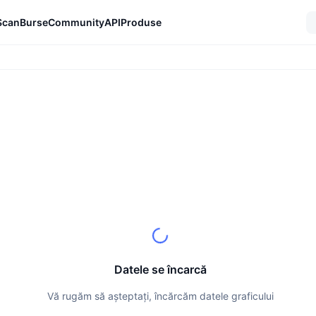
Scan
Burse
Community
API
Produse
Datele se încarcă
Vă rugăm să așteptați, încărcăm datele graficului