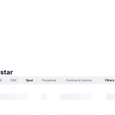
tstar
X
DEX
Spot
Perpetual
Contracte futures
Filters