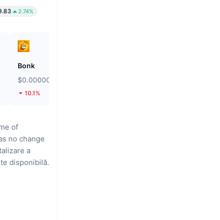
9.83
2.74%
Bonk
ETHGas
$0.000002462
$0.02446
10.1%
34.55%
me of
has no change
alizare a
te disponibilă.