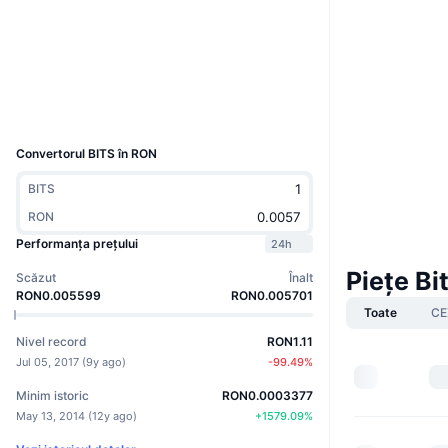
Site web
Website
Whitepaper
Rețele sociale
2.8
Rating (CertiK)
Explorers
explorer.v2.bitstarcoin.com
UCID
276
Convertorul BITS în RON
BITS
RON
Performanța prețului
24h
Piețe Bi
Scăzut
Înalt
RON0.005599
RON0.005701
Toate
CE
Nivel record
RON1.11
Jul 05, 2017
(
9y ago
)
-99.49
%
Minim istoric
RON0.0003377
May 13, 2014
(
12y ago
)
+
1579.09
%