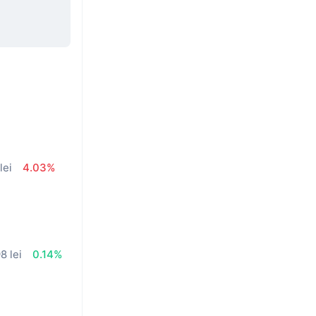
lei
4.03%
8 lei
0.14%