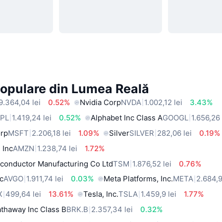
Populare din Lumea Reală
9.364,04 lei
0.52%
Nvidia Corp
NVDA
1.002,12 lei
3.43%
PL
1.419,24 lei
0.52%
Alphabet Inc Class A
GOOGL
1.656,26 
orp
MSFT
2.206,18 lei
1.09%
Silver
SILVER
282,06 lei
0.19%
 Inc
AMZN
1.238,74 lei
1.72%
conductor Manufacturing Co Ltd
TSM
1.876,52 lei
0.76%
c
AVGO
1.911,74 lei
0.03%
Meta Platforms, Inc.
META
2.684,9
X
499,64 lei
13.61%
Tesla, Inc.
TSLA
1.459,9 lei
1.77%
thaway Inc Class B
BRK.B
2.357,34 lei
0.32%