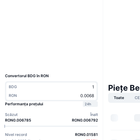
Site web
Website
Whitepaper
Rețele sociale
Contracte
0x4D01...5B63f0
2.9
Rating (CertiK)
Explorers
arbiscan.io
Wallets
UCID
36667
Convertorul BDG în RON
Piețe B
BDG
RON
Toate
CE
Performanța prețului
24h
Scăzut
Înalt
RON0.006785
RON0.006792
Nivel record
RON0.01581