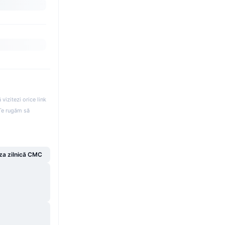
izitezi orice link
. Te rugăm să
za zilnică CMC