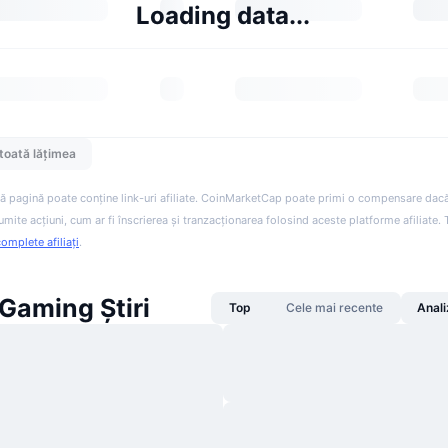
Loading data...
toată lățimea
ă pagină poate conține link-uri afiliate. CoinMarketCap poate primi o compensare dacă v
anumite acțiuni, cum ar fi înscrierea și tranzacționarea folosind aceste platforme afiliate
complete afiliați
.
Gaming Știri
Top
Cele mai recente
Anali