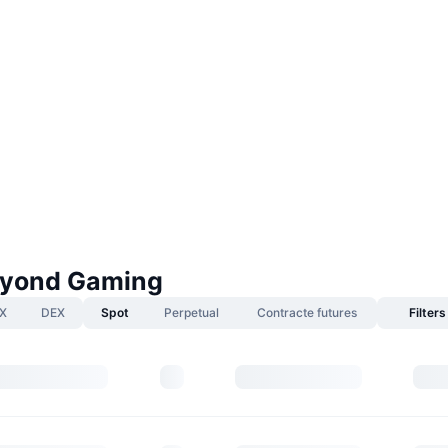
eyond Gaming
X
DEX
Spot
Perpetual
Contracte futures
Filters