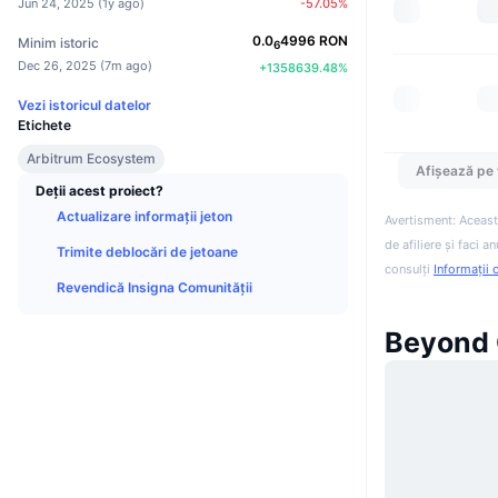
Jun 24, 2025
(
1y ago
)
-57.05
%
0.0
4996
RON
Minim istoric
6
Dec 26, 2025
(
7m ago
)
+
1358639.48
%
Vezi istoricul datelor
Etichete
Arbitrum Ecosystem
Afișează pe 
Deții acest proiect?
Actualizare informații jeton
Avertisment: Aceast
de afiliere și faci 
Trimite deblocări de jetoane
consulți
Informații 
Revendică Insigna Comunității
Beyond 