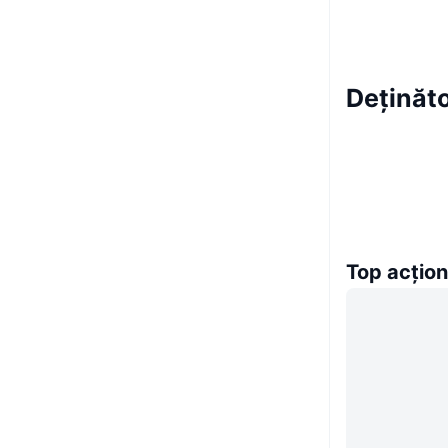
Deținăt
Top acțion