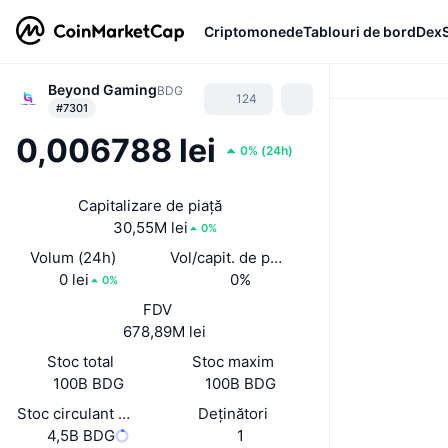
Criptomonede
Tablouri de bord
Dex
Beyond Gaming
BDG
124
#7301
0,006788 lei
0%
(
24h
)
Capitalizare de piață
30,55M lei
0%
Volum (24h)
Vol/capit. de piață (24 h)
0 lei
0%
0%
FDV
678,89M lei
Stoc total
Stoc maxim
100B BDG
100B BDG
Stoc circulant auto-raportat
Deținători
4,5B BDG
1