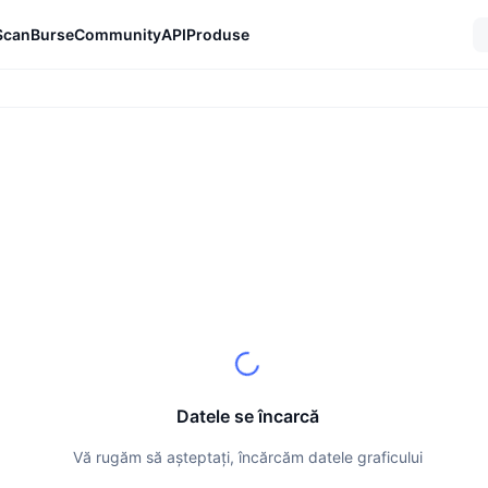
Scan
Burse
Community
API
Produse
Datele se încarcă
Vă rugăm să așteptați, încărcăm datele graficului