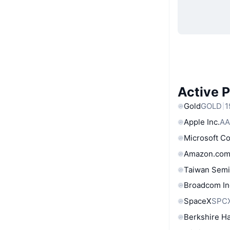
Active 
Gold
GOLD
1
Apple Inc.
AA
Microsoft C
Amazon.com
Taiwan Semi
Broadcom In
SpaceX
SPC
Berkshire Ha