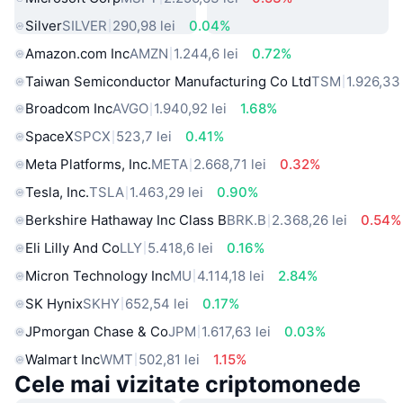
Silver
SILVER
290,98 lei
0.04%
Amazon.com Inc
AMZN
1.244,6 lei
0.72%
Taiwan Semiconductor Manufacturing Co Ltd
TSM
1.926,33 
Broadcom Inc
AVGO
1.940,92 lei
1.68%
SpaceX
SPCX
523,7 lei
0.41%
Meta Platforms, Inc.
META
2.668,71 lei
0.32%
Tesla, Inc.
TSLA
1.463,29 lei
0.90%
Berkshire Hathaway Inc Class B
BRK.B
2.368,26 lei
0.54%
Eli Lilly And Co
LLY
5.418,6 lei
0.16%
Micron Technology Inc
MU
4.114,18 lei
2.84%
SK Hynix
SKHY
652,54 lei
0.17%
JPmorgan Chase & Co
JPM
1.617,63 lei
0.03%
Walmart Inc
WMT
502,81 lei
1.15%
Cele mai vizitate criptomonede