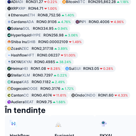
ADI
ADI
RON31.27
Bitcoin
BTC
RON295,862.28
0.22%
1.18%
XRP
XRP
RON4.71
1.00%
Ethereum
ETH
RON8,752.56
1.40%
Cardano
ADA
RON0.9106
Pi
PI
RON0.4006
4.76%
4.96%
Solana
SOL
RON334.95
0.94%
Hyperliquid
HYPE
RON256.98
3.06%
Shiba Inu
SHIB
RON0.00002109
1.49%
Zcash
ZEC
RON2,317.18
3.89%
Hashflow
HFT
RON0.06237
51.00%
SKYAI
SKYAI
RON0.4985
38.24%
Heima
HEI
RON1.08
Sui
SUI
RON3.05
8.28%
0.28%
Stellar
XLM
RON0.7297
0.22%
Kaspa
KAS
RON0.1182
2.49%
Dogecoin
DOGE
RON0.3176
1.72%
Canton
CC
RON0.4074
Ondo
ONDO
RON1.60
11.61%
4.33%
Audiera
BEAT
RON9.75
1.68%
În tendințe
Hashflow
Fusionist
SKYAI