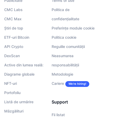
Publicitate
Terms of use
CMC Labs
Politica de
CMC Max
confidențialitate
Știri de top
Preferințe module cookie
ETF-uri Bitcoin
Politica cookie
API Crypto
Regulile comunității
DexScan
Neasumarea
Active din lumea reală:
responsabilității
Diagrame globale
Metodologie
NFT-uri
Cariere
We’re hiring!
Portofoliu
Support
Listă de urmărire
Mâzgălituri
Fii listat