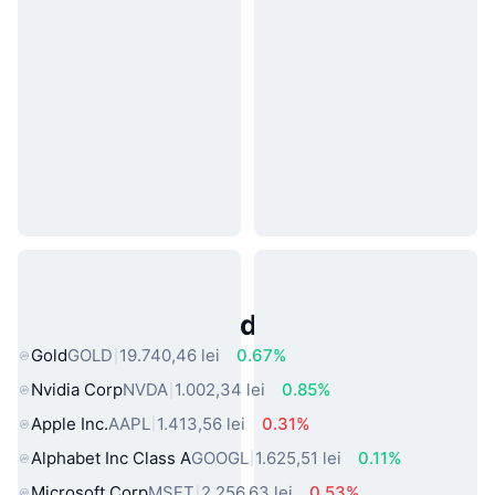
Active Populare din Lumea Reală
Gold
GOLD
19.740,46 lei
0.67%
Nvidia Corp
NVDA
1.002,34 lei
0.85%
Apple Inc.
AAPL
1.413,56 lei
0.31%
Alphabet Inc Class A
GOOGL
1.625,51 lei
0.11%
Microsoft Corp
MSFT
2.256,63 lei
0.53%