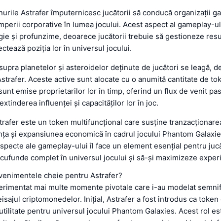
nurile Astrafer împuternicesc jucătorii să conducă organizații gal
mperii corporative în lumea jocului. Acest aspect al gameplay-u
egie și profunzime, deoarece jucătorii trebuie să gestioneze resu
ectează poziția lor în universul jocului.
supra planetelor și asteroidelor deținute de jucători se leagă, 
trafer. Aceste active sunt alocate cu o anumită cantitate de to
sunt emise proprietarilor lor în timp, oferind un flux de venit pa
 extinderea influenței și capacităților lor în joc.
trafer este un token multifuncțional care susține tranzacționar
nța și expansiunea economică în cadrul jocului Phantom Galaxie
aspecte ale gameplay-ului îl face un element esențial pentru jucă
cufunde complet în universul jocului și să-și maximizeze exper
evenimentele cheie pentru Astrafer?
erimentat mai multe momente pivotale care i-au modelat semnif
isajul criptomonedelor. Inițial, Astrafer a fost introdus ca token
utilitate pentru universul jocului Phantom Galaxies. Acest rol es