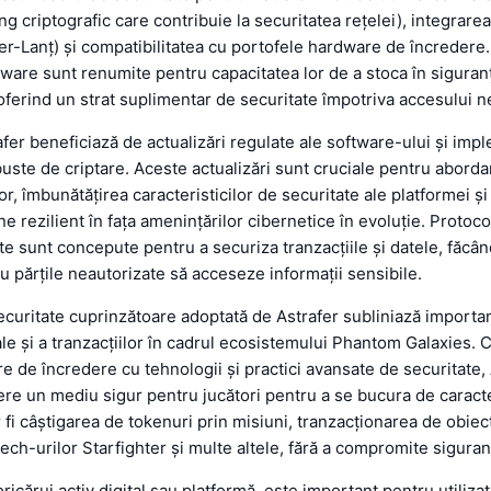
ng criptografic care contribuie la securitatea rețelei), integrare
ter-Lanț) și compatibilitatea cu portofele hardware de încredere
ware sunt renumite pentru capacitatea lor de a stoca în siguran
 oferind un strat suplimentar de securitate împotriva accesului n
afer beneficiază de actualizări regulate ale software-ului și im
uste de criptare. Aceste actualizări sunt cruciale pentru aborda
lor, îmbunătățirea caracteristicilor de securitate ale platformei ș
e rezilient în fața amenințărilor cibernetice în evoluție. Protoc
zate sunt concepute pentru a securiza tranzacțiile și datele, făc
ru părțile neautorizate să acceseze informații sensibile.
ecuritate cuprinzătoare adoptată de Astrafer subliniază importan
tale și a tranzacțiilor în cadrul ecosistemului Phantom Galaxies
re de încredere cu tehnologii și practici avansate de securitate, 
re un mediu sigur pentru jucători pentru a se bucura de caracte
r fi câștigarea de tokenuri prin misiuni, tranzacționarea de obiec
ech-urilor Starfighter și multe altele, fără a compromite siguran
oricărui activ digital sau platformă, este important pentru utilizato