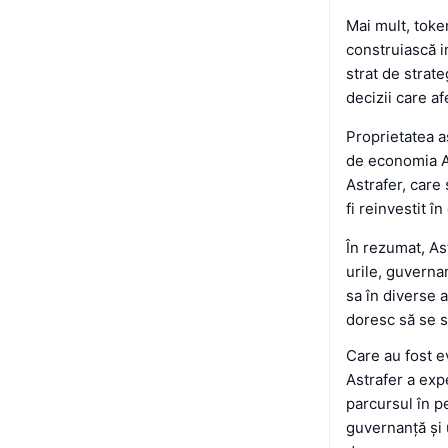
Mai mult, toke
construiască i
strat de strat
decizii care af
Proprietatea a
de economia As
Astrafer, care 
fi reinvestit în
În rezumat, As
urile, guverna
sa în diverse 
doresc să se s
Care au fost 
Astrafer a exp
parcursul în pe
guvernanță și 