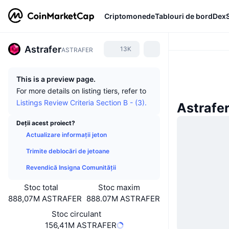
Criptomonede
Tablouri de bord
Dex
Astrafer
13K
ASTRAFER
This is a preview page.
For more details on listing tiers, refer to
Listings Review Criteria Section B - (3).
Astrafer
Deții acest proiect?
Actualizare informații jeton
Trimite deblocări de jetoane
Revendică Insigna Comunității
Stoc total
Stoc maxim
888,07M ASTRAFER
888.07M ASTRAFER
Stoc circulant
156,41M ASTRAFER