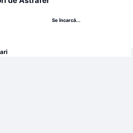
ri de Astrafer
Se încarcă...
ari