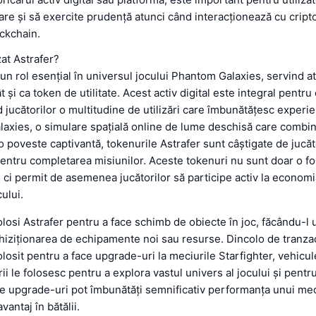
are și să exercite prudență atunci când interacționează cu crip
ckchain.
zat Astrafer?
 un rol esențial în universul jocului Phantom Galaxies, servind a
 și ca token de utilitate. Acest activ digital este integral pentr
d jucătorilor o multitudine de utilizări care îmbunătățesc experie
axies, o simulare spațială online de lume deschisă care combin
o poveste captivantă, tokenurile Astrafer sunt câștigate de jucăt
ntru completarea misiunilor. Aceste tokenuri nu sunt doar o f
 ci permit de asemenea jucătorilor să participe activ la economi
ului.
folosi Astrafer pentru a face schimb de obiecte în joc, făcându-l
chiziționarea de echipamente noi sau resurse. Dincolo de tranza
olosit pentru a face upgrade-uri la meciurile Starfighter, vehicul
ii le folosesc pentru a explora vastul univers al jocului și pentr
te upgrade-uri pot îmbunătăți semnificativ performanța unui me
vantaj în bătălii.