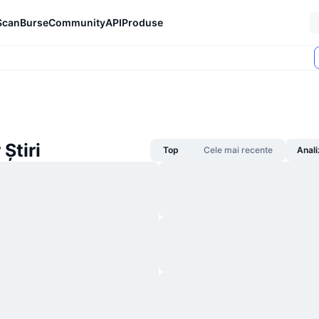
Scan
Burse
Community
API
Produse
 Știri
Top
Cele mai recente
Anali