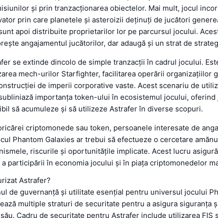
siunilor și prin tranzacționarea obiectelor. Mai mult, jocul inc
tor prin care planetele și asteroizii deținuți de jucători gener
 sunt apoi distribuite proprietarilor lor pe parcursul jocului. Ac
rește angajamentul jucătorilor, dar adaugă și un strat de strateg
afer se extinde dincolo de simple tranzacții în cadrul jocului. Est
area mech-urilor Starfighter, facilitarea operării organizațiilor g
construcției de imperii corporative vaste. Acest scenariu de utili
 subliniază importanța token-ului în ecosistemul jocului, oferind 
ibil să acumuleze și să utilizeze Astrafer în diverse scopuri.
 oricărei criptomonede sau token, persoanele interesate de anga
ocul Phantom Galaxies ar trebui să efectueze o cercetare amănu
ismele, riscurile și oportunitățile implicate. Acest lucru asigur
 a participării în economia jocului și în piața criptomonedelor ma
rizat Astrafer?
nul de guvernanță și utilitate esențial pentru universul jocului 
zează multiple straturi de securitate pentru a asigura siguranța ș
său. Cadru de securitate pentru Astrafer include utilizarea FIS 