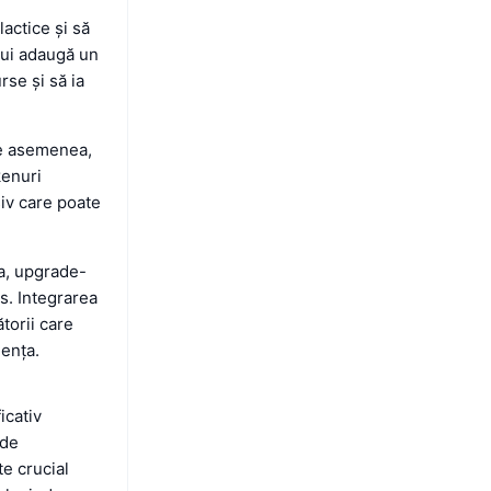
actice și să
lui adaugă un
rse și să ia
de asemenea,
kenuri
siv care poate
ea, upgrade-
s. Integrarea
torii care
iența.
icativ
 de
te crucial