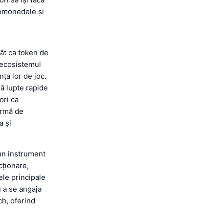
tomonedele și
tât ca token de
u ecosistemul
nța lor de joc.
ă lupte rapide
ori ca
ormă de
a și
 un instrument
cționare,
ele principale
u a se angaja
ch, oferind