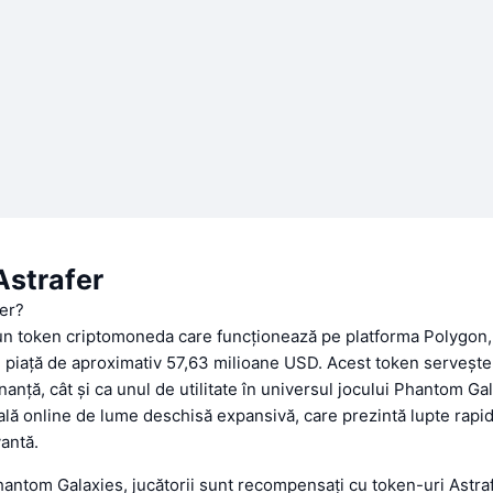
Astrafer
fer?
 un token criptomoneda care funcționează pe platforma Polygon,
e piață de aproximativ 57,63 milioane USD. Acest token servește
anță, cât și ca unul de utilitate în universul jocului Phantom Gal
ală online de lume deschisă expansivă, care prezintă lupte rapid
antă.
hantom Galaxies, jucătorii sunt recompensați cu token-uri Astra