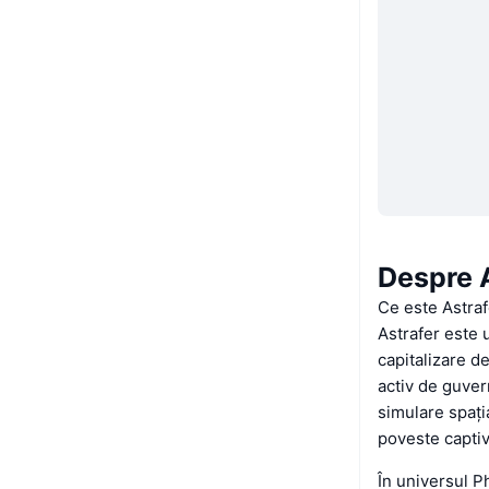
Despre 
Ce este Astra
Astrafer este
capitalizare d
activ de guvern
simulare spați
poveste captiv
În universul P