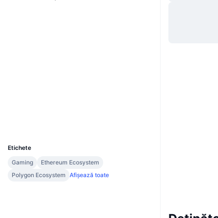
Site web
Website
Rețele sociale
0xb51b...4b829d
Contracte
3.3
Rating (CertiK)
polygonscan.com
Explorers
Wallets
UCID
20886
Etichete
Gaming
Ethereum Ecosystem
Polygon Ecosystem
Afișează toate