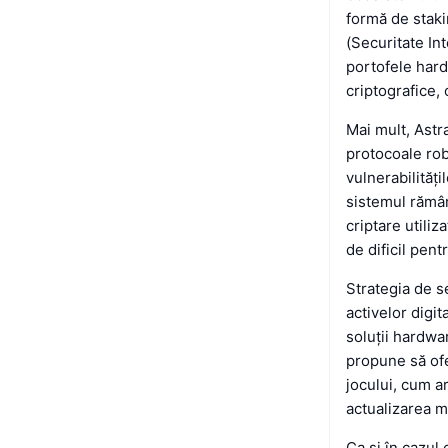
formă de staki
(Securitate In
portofele hard
criptografice,
Mai mult, Astr
protocoale rob
vulnerabilități
sistemul rămân
criptare utili
de dificil pent
Strategia de s
activelor digi
soluții hardwa
propune să ofe
jocului, cum a
actualizarea m
Ca și în cazul 