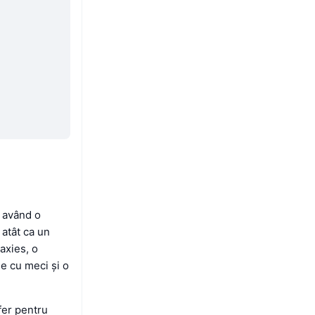
 având o
 atât ca un
axies, o
e cu meci și o
fer pentru