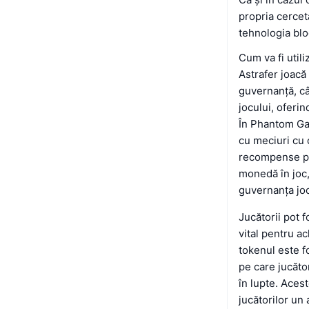
propria cercet
tehnologia blo
Cum va fi utili
Astrafer joacă
guvernanță, cât
jocului, oferin
În Phantom Gal
cu meciuri cu 
recompense pe
monedă în joc,
guvernanța joc
Jucătorii pot 
vital pentru a
tokenul este f
pe care jucător
în lupte. Aces
jucătorilor un a