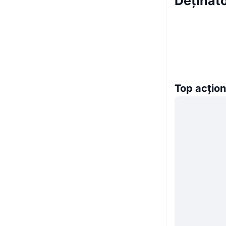
Deținăto
Top acțion