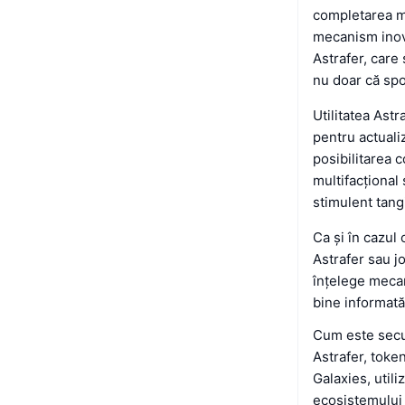
completarea mi
mecanism inova
Astrafer, care
nu doar că spo
Utilitatea Astr
pentru actualiz
posibilitarea 
multifacțional
stimulent tang
Ca și în cazul
Astrafer sau j
înțelege mecan
bine informată
Cum este secu
Astrafer, toke
Galaxies, utili
ecosistemului 