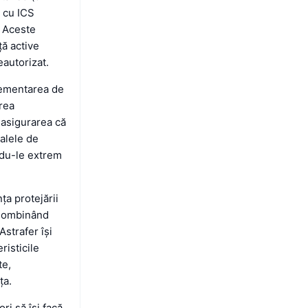
a cu ICS
. Aceste
ță active
eautorizat.
plementarea de
rea
i asigurarea că
oalele de
ându-le extrem
ța protejării
. Combinând
Astrafer își
risticile
te,
ța.
ri să își facă