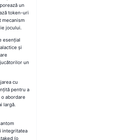
orporează un
ează token-uri
est mecanism
ie jocului.
e esențial
alactice și
zare
jucătorilor un
jarea cu
nțită pentru a
ă o abordare
i largă.
Phantom
i integritatea
staked (o