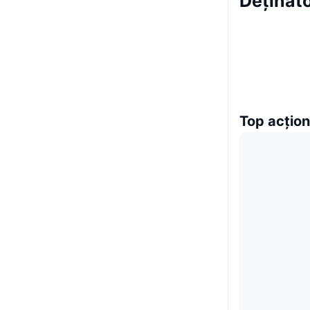
Deținăto
Top acțion