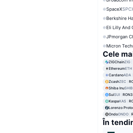
SpaceX
SPC
Berkshire Ha
Eli Lilly And
JPmorgan C
Micron Tech
Cele ma
ZIGChain
ZIG
Ethereum
ETH
Cardano
ADA
Zcash
ZEC
R
Shiba Inu
SHIB
Sui
SUI
RON3
Kaspa
KAS
R
Lorenzo Proto
Ondo
ONDO
În tendi