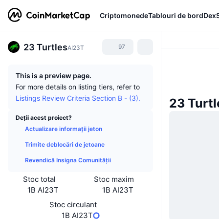
Criptomonede
Tablouri de bord
Dex
23 Turtles
97
AI23T
This is a preview page.
For more details on listing tiers, refer to
Listings Review Criteria Section B - (3).
23 Turtl
Deții acest proiect?
Actualizare informații jeton
Trimite deblocări de jetoane
Revendică Insigna Comunității
Stoc total
Stoc maxim
1B AI23T
1B AI23T
Stoc circulant
1B AI23T