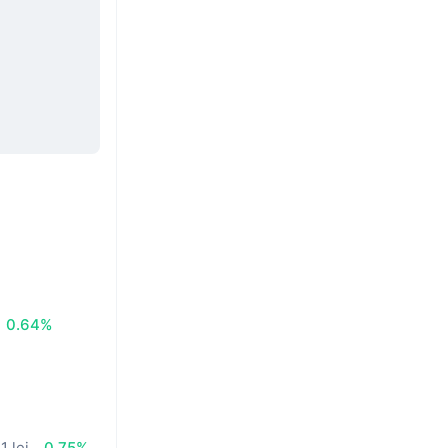
0.64%
1 lei
0.75%