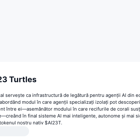
23 Turtles
al servește ca infrastructură de legătură pentru agenții AI din 
, abordând modul în care agenții specializați izolați pot descoper
ent între ei—asemănător modului în care recifurile de corali su
—creând în final sisteme AI mai inteligente, autonome și mai si
tokenul nostru nativ $AI23T.