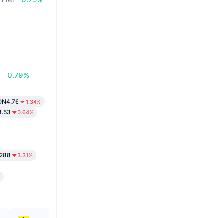
i
0.79%
ON4.76
1.34%
.53
0.64%
288
3.31%