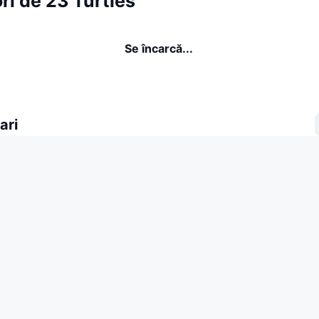
ri de 23 Turtles
Se încarcă...
ari