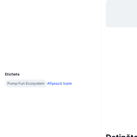
Site web
Website
Rețele sociale
Contracte
G63cwb...JTpump
2.7
Rating (CertiK)
Explorers
solscan.io
Wallets
UCID
35785
Etichete
Pump Fun Ecosystem
Afișează toate