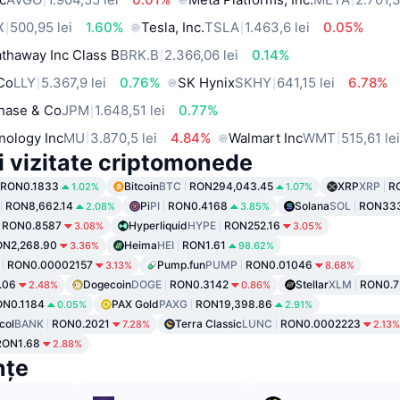
X
500,95 lei
1.60%
Tesla, Inc.
TSLA
1.463,6 lei
0.05%
thaway Inc Class B
BRK.B
2.366,06 lei
0.14%
 Co
LLY
5.367,9 lei
0.76%
SK Hynix
SKHY
641,15 lei
6.78%
hase & Co
JPM
1.648,51 lei
0.77%
nology Inc
MU
3.870,5 lei
4.84%
Walmart Inc
WMT
515,61 le
i vizitate criptomonede
RON0.1833
Bitcoin
BTC
RON294,043.45
XRP
XRP
R
1.02%
1.07%
RON8,662.14
Pi
PI
RON0.4168
Solana
SOL
RON333
2.08%
3.85%
RON0.8587
Hyperliquid
HYPE
RON252.16
3.08%
3.05%
ON2,268.90
Heima
HEI
RON1.61
3.36%
98.62%
RON0.00002157
Pump.fun
PUMP
RON0.01046
3.13%
8.68%
.06
Dogecoin
DOGE
RON0.3142
Stellar
XLM
RON0.7
2.48%
0.86%
ON0.1184
PAX Gold
PAXG
RON19,398.86
0.05%
2.91%
col
BANK
RON0.2021
Terra Classic
LUNC
RON0.0002223
7.28%
2.13%
RON1.68
2.88%
nțe