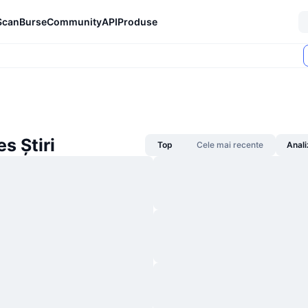
Scan
Burse
Community
API
Produse
es Știri
Top
Cele mai recente
Anali