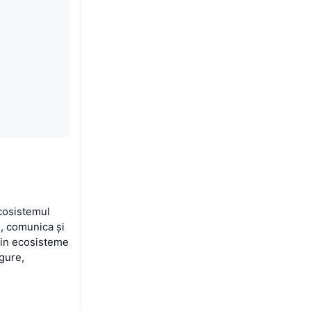
ecosistemul
i, comunica și
sțin ecosisteme
gure,