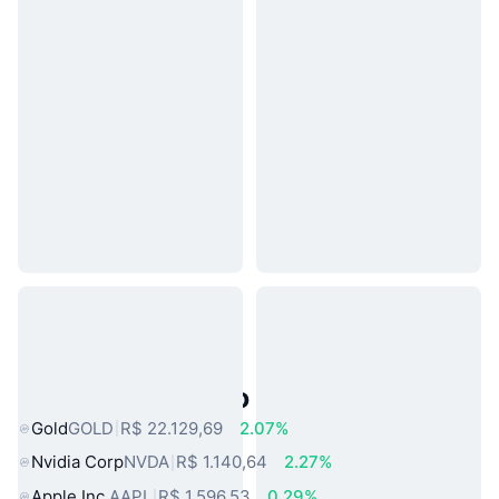
Ativos do Mundo Real Populares
Gold
GOLD
R$ 22.129,69
2.07%
Nvidia Corp
NVDA
R$ 1.140,64
2.27%
Apple Inc.
AAPL
R$ 1.596,53
0.29%