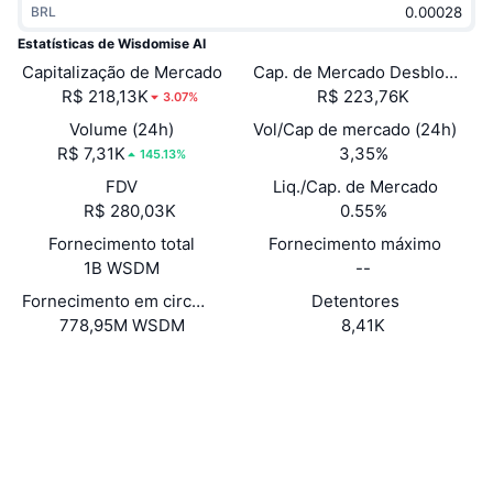
BRL
Em alta
ETFs de criptomoedas
Aprenda
CMC MCP
Estatísticas de Wisdomise AI
Capitalização de Mercado
Novo
Cap. de Mercado Desbloquea
ETFs de Bitcoin
x402
Novidades
R$ 218,13K
R$ 223,76K
3.07%
Cripto
ETFs de Ethereum
Volume (24h)
Vol/Cap de mercado (24h)
Academy
R$ 7,31K
3,35%
145.13%
Política
FDV
Liq./Cap. de Mercado
Análise técnica
Pesquisa
R$ 280,03K
0.55%
Esportes
Fornecimento total
Fornecimento máximo
RSI
Vídeos
1B WSDM
--
Finanças
MACD
Fornecimento em circulação
Detentores
Glossário
778,95M WSDM
8,41K
Tecnologia
Site
Website
Whitepaper
Derivativos
Campanhas
NFT
Sociais
Visão Geral
Airdrops
Contratos
Estatísticas Gerais dos NFT
0x5F2F...7CD220
Liquidações
4.0
Recompensas em Diamantes
Classificação (CertiK)