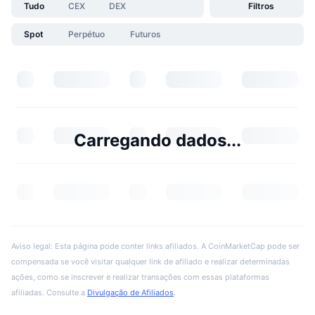
Tudo
CEX
DEX
Filtros
Spot
Perpétuo
Futuros
Carregando dados...
Aviso legal: Esta página pode conter links afiliados. A CoinMarketCap pode ser
compensada se você visitar qualquer link de afiliado e realizar determinadas
ações, como se inscrever e realizar transações com essas plataformas
afiliadas. Consulte a
Divulgação de Afiliados
.