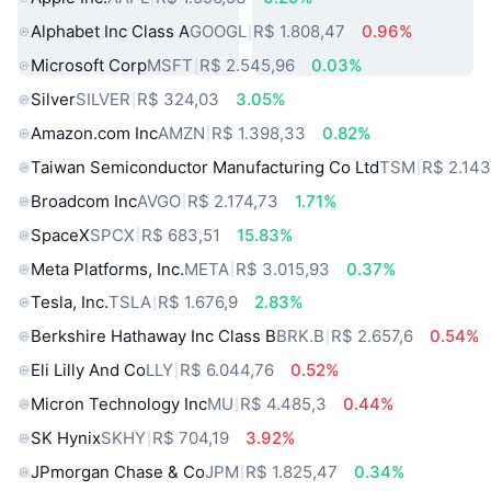
Alphabet Inc Class A
GOOGL
R$ 1.808,47
0.96%
Microsoft Corp
MSFT
R$ 2.545,96
0.03%
Silver
SILVER
R$ 324,03
3.05%
Amazon.com Inc
AMZN
R$ 1.398,33
0.82%
Taiwan Semiconductor Manufacturing Co Ltd
TSM
R$ 2.143
Broadcom Inc
AVGO
R$ 2.174,73
1.71%
SpaceX
SPCX
R$ 683,51
15.83%
Meta Platforms, Inc.
META
R$ 3.015,93
0.37%
Tesla, Inc.
TSLA
R$ 1.676,9
2.83%
Berkshire Hathaway Inc Class B
BRK.B
R$ 2.657,6
0.54%
Eli Lilly And Co
LLY
R$ 6.044,76
0.52%
Micron Technology Inc
MU
R$ 4.485,3
0.44%
SK Hynix
SKHY
R$ 704,19
3.92%
JPmorgan Chase & Co
JPM
R$ 1.825,47
0.34%