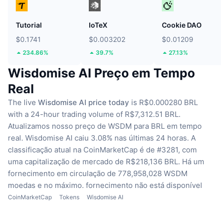
Tutorial
IoTeX
Cookie DAO
$0.1741
$0.003202
$0.01209
234.86%
39.7%
27.13%
Wisdomise AI Preço em Tempo
Real
The live
Wisdomise AI price today
is R$0.000280 BRL
with a 24-hour trading volume of R$7,312.51 BRL.
Atualizamos nosso preço de WSDM para BRL em tempo
real.
Wisdomise AI caiu 3.08% nas últimas 24 horas.
A
classificação atual na CoinMarketCap é de #3281, com
uma capitalização de mercado de R$218,136 BRL.
Há um
fornecimento em circulação de 778,958,028 WSDM
moedas
e no máximo. fornecimento não está disponível
CoinMarketCap
Tokens
Wisdomise AI