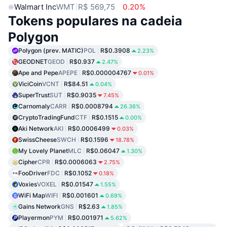
Walmart Inc
WMT
R$ 569,75
0.20%
Tokens populares na cadeia
Polygon
Polygon (prev. MATIC)
POL
R$0.3908
2.23%
GEODNET
GEOD
R$0.937
2.47%
Ape and Pepe
APEPE
R$0.000004767
0.01%
ViciCoin
VCNT
R$84.51
0.04%
SuperTrust
SUT
R$0.9035
7.45%
Carnomaly
CARR
R$0.0008794
26.36%
CryptoTradingFund
CTF
R$0.1515
0.00%
Aki Network
AKI
R$0.0006499
0.03%
SwissCheese
SWCH
R$0.1596
18.78%
My Lovely Planet
MLC
R$0.06047
1.30%
Cipher
CPR
R$0.0006063
2.75%
FooDriver
FDC
R$0.1052
0.18%
Voxies
VOXEL
R$0.01547
1.55%
WiFi Map
WIFI
R$0.001601
0.69%
Gains Network
GNS
R$2.63
1.85%
Playermon
PYM
R$0.001971
5.62%