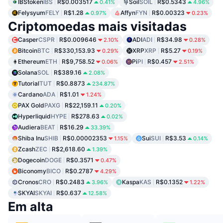
IBStoken
IBS
R$0.003517
Soil
SOIL
R$0.5343
0.41%
4.96%
Felysyum
FELY
R$1.28
Affyn
FYN
R$0.00323
0.97%
0.23%
Criptomoedas mais visitadas
Casper
CSPR
R$0.009646
ADI
ADI
R$34.98
2.10%
0.28%
Bitcoin
BTC
R$330,153.93
XRP
XRP
R$5.27
0.29%
0.19%
Ethereum
ETH
R$9,758.52
Pi
PI
R$0.457
0.06%
2.51%
Solana
SOL
R$389.16
2.08%
Tutorial
TUT
R$0.8873
234.87%
Cardano
ADA
R$1.01
1.24%
PAX Gold
PAXG
R$22,159.11
0.20%
Hyperliquid
HYPE
R$278.63
0.02%
Audiera
BEAT
R$16.29
33.39%
Shiba Inu
SHIB
R$0.00002353
Sui
SUI
R$3.53
1.15%
0.14%
Zcash
ZEC
R$2,618.60
1.39%
Dogecoin
DOGE
R$0.3571
0.47%
Biconomy
BICO
R$0.2787
4.29%
Cronos
CRO
R$0.2483
Kaspa
KAS
R$0.1352
3.96%
1.22%
SKYAI
SKYAI
R$0.637
12.58%
Em alta