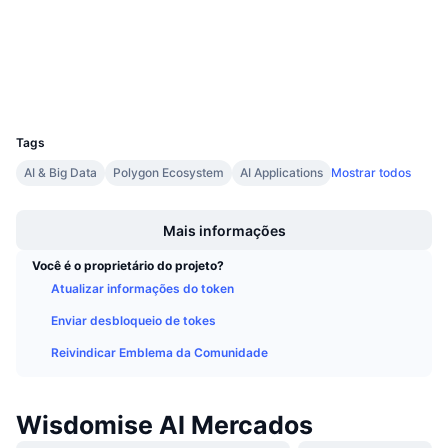
Auditorias
Próximas Vendas
Taxas de Financiamento
Aprenda e Ganhe
Exploradores
polygonscan.com
Carteiras
Calendários
UCID
30102
Calendário de ICO
Tags
AI & Big Data
Polygon Ecosystem
AI Applications
Mostrar todos
Calendário de eventos
Boost
Mais informações
Você é o proprietário do projeto?
Atualizar informações do token
Enviar desbloqueio de tokes
Reivindicar Emblema da Comunidade
Wisdomise AI Mercados