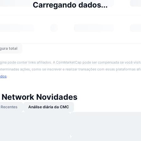
Carregando dados...
gura total
ágina pode conter links afiliados. A CoinMarketCap pode ser compensada se você visita
 determinadas ações, como se inscrever e realizar transações com essas plataformas afi
ados
.
Network Novidades
Recentes
Análise diária da CMC