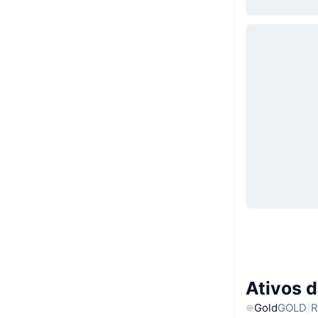
Ativos 
Gold
GOLD
R