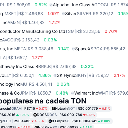
PL
R$ 1.606,09
0.52%
Alphabet Inc Class A
GOOGL
R$ 1.874
orp
MSFT
R$ 2.496,63
1.09%
Silver
SILVER
R$ 320,12
0.15
 Inc
AMZN
R$ 1.401,82
1.72%
conductor Manufacturing Co Ltd
TSM
R$ 2.123,56
0.76%
c
AVGO
R$ 2.163,42
0.03%
ms, Inc.
META
R$ 3.038,46
0.14%
SpaceX
SPCX
R$ 565,42
SLA
R$ 1.652,1
1.77%
thaway Inc Class B
BRK.B
R$ 2.667,68
0.32%
 Co
LLY
R$ 6.050,1
4.86%
SK Hynix
SKHY
R$ 759,27
2.17%
nology Inc
MU
R$ 4.501,41
0.06%
hase & Co
JPM
R$ 1.850,7
0.48%
Walmart Inc
WMT
R$ 579,
populares na cadeia TON
oncoin)
GRAM
R$7.15
Notcoin
NOT
R$0.001779
0.17%
0.11%
R$0.2016
DOGS
DOGS
R$0.0001789
2.30%
0.13%
g
REDO
R$0.4486
X Empire
X
R$0.00004642
4.50%
0.66%
R$0.1978
Not Pixel
PX
R$0.06929
4.68%
2.59%