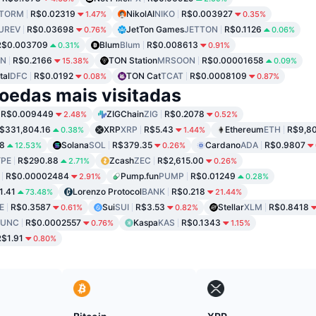
TORM
R$0.02319
NikolAI
NIKO
R$0.003927
1.47%
0.35%
UREV
R$0.03698
JetTon Games
JETTON
R$0.1126
0.76%
0.06%
R$0.003709
Blum
Blum
R$0.008613
0.31%
0.91%
IN
R$0.2166
TON Station
MRSOON
R$0.00001658
15.38%
0.09%
tal
DFC
R$0.0192
TON Cat
TCAT
R$0.0008109
0.08%
0.87%
oedas mais visitadas
R$0.009449
ZIGChain
ZIG
R$0.2078
2.48%
0.52%
$331,804.16
XRP
XRP
R$5.43
Ethereum
ETH
R$9,80
0.38%
1.44%
8
Solana
SOL
R$379.35
Cardano
ADA
R$0.9807
12.53%
0.26%
PE
R$290.88
Zcash
ZEC
R$2,615.00
2.71%
0.26%
R$0.00002484
Pump.fun
PUMP
R$0.01249
2.91%
0.28%
1.41
Lorenzo Protocol
BANK
R$0.218
73.48%
21.44%
E
R$0.3587
Sui
SUI
R$3.53
Stellar
XLM
R$0.8418
0.61%
0.82%
LUNC
R$0.0002557
Kaspa
KAS
R$0.1343
0.76%
1.15%
R$1.91
0.80%