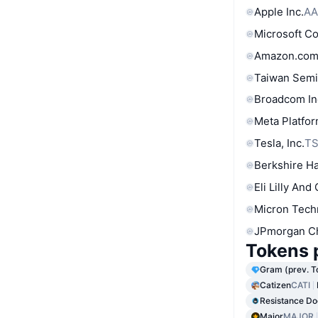
Apple Inc.
AA
Microsoft C
Amazon.com
Taiwan Semi
Broadcom In
Meta Platfor
Tesla, Inc.
T
Berkshire Ha
Eli Lilly And
Micron Tech
JPmorgan C
Tokens 
Gram (prev. T
Catizen
CATI
Resistance Do
Major
MAJOR