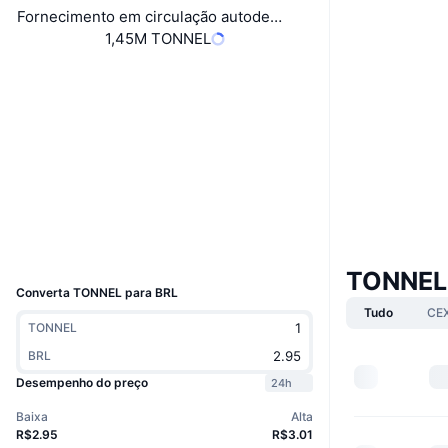
Fornecimento em circulação autodeclarado
1,45M TONNEL
Site
Website
Whitepaper
Sociais
Contratos
EQDNDv...PtMitv
tonviewer.com
Exploradores
Carteiras
UCID
29091
TONNEL
Converta TONNEL para BRL
Tudo
CE
TONNEL
BRL
Desempenho do preço
24h
Baixa
Alta
R$2.95
R$3.01