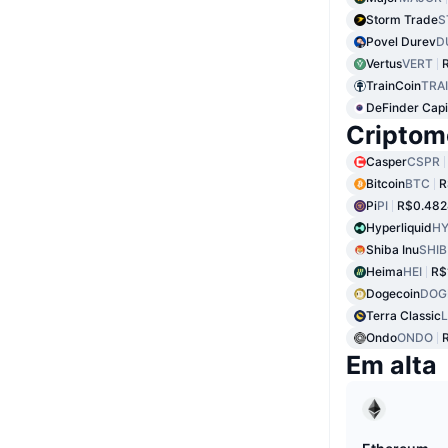
Storm Trade
S
Povel Durev
D
Vertus
VERT
TrainCoin
TRA
DeFinder Capi
Criptom
Casper
CSPR
Bitcoin
BTC
R
Pi
PI
R$0.482
Hyperliquid
HY
Shiba Inu
SHIB
Heima
HEI
R$
Dogecoin
DOG
Terra Classic
Ondo
ONDO
Em alta