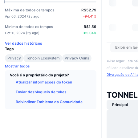
Máxima de todos os tempos
R$52.79
Apr 06, 2024
(
2y ago
)
-94.41
%
Mínimo de todos os tempos
R$1.59
Oct 11, 2024
(
2y ago
)
+
85.04
%
Ver dados históricos
Exibir em lar
Tags
Privacy
Toncoin Ecosystem
Privacy Coins
Aviso legal: Esta p
Mostrar todos
afiliado e realizar
Divulgação de Afili
Você é o proprietário do projeto?
Atualizar informações do token
Enviar desbloqueio de tokes
TONNEL 
Reivindicar Emblema da Comunidade
Principal