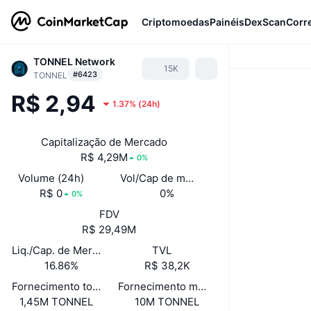
Criptomoedas
Painéis
DexScan
Corr
TONNEL Network
15K
#6423
TONNEL
R$ 2,94
1.37%
(
24h
)
Capitalização de Mercado
R$ 4,29M
0%
Volume (24h)
Vol/Cap de mercado (24h)
R$ 0
0%
0%
FDV
R$ 29,49M
Liq./Cap. de Mercado
TVL
16.86%
R$ 38,2K
Fornecimento total
Fornecimento máximo
1,45M TONNEL
10M TONNEL