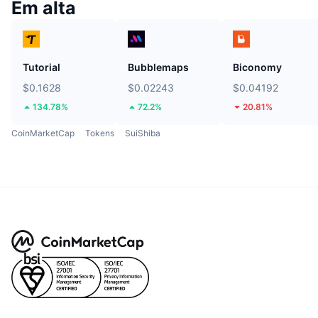
Em alta
Tutorial
Bubblemaps
Biconomy
$0.1628
$0.02243
$0.04192
134.78%
72.2%
20.81%
CoinMarketCap
Tokens
SuiShiba