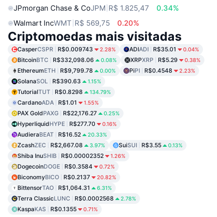
JPmorgan Chase & Co
JPM
R$ 1.825,47
0.34%
Walmart Inc
WMT
R$ 569,75
0.20%
Criptomoedas mais visitadas
Casper
CSPR
R$0.009743
ADI
ADI
R$35.01
2.28%
0.04%
Bitcoin
BTC
R$332,098.06
XRP
XRP
R$5.29
0.08%
0.38%
Ethereum
ETH
R$9,799.78
Pi
PI
R$0.4548
0.00%
2.23%
Solana
SOL
R$390.63
1.15%
Tutorial
TUT
R$0.8298
134.79%
Cardano
ADA
R$1.01
1.55%
PAX Gold
PAXG
R$22,176.27
0.25%
Hyperliquid
HYPE
R$277.70
0.16%
Audiera
BEAT
R$16.52
20.33%
Zcash
ZEC
R$2,667.08
Sui
SUI
R$3.55
3.97%
0.13%
Shiba Inu
SHIB
R$0.00002352
1.26%
Dogecoin
DOGE
R$0.3584
0.72%
Biconomy
BICO
R$0.2137
20.82%
Bittensor
TAO
R$1,064.31
6.31%
Terra Classic
LUNC
R$0.0002568
2.78%
Kaspa
KAS
R$0.1355
0.71%