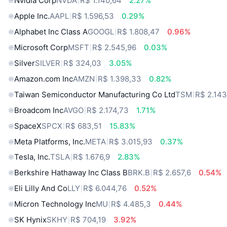
Nvidia Corp
NVDA
R$ 1.140,64
2.27%
Apple Inc.
AAPL
R$ 1.596,53
0.29%
Alphabet Inc Class A
GOOGL
R$ 1.808,47
0.96%
Microsoft Corp
MSFT
R$ 2.545,96
0.03%
Silver
SILVER
R$ 324,03
3.05%
Amazon.com Inc
AMZN
R$ 1.398,33
0.82%
Taiwan Semiconductor Manufacturing Co Ltd
TSM
R$ 2.143
Broadcom Inc
AVGO
R$ 2.174,73
1.71%
SpaceX
SPCX
R$ 683,51
15.83%
Meta Platforms, Inc.
META
R$ 3.015,93
0.37%
Tesla, Inc.
TSLA
R$ 1.676,9
2.83%
Berkshire Hathaway Inc Class B
BRK.B
R$ 2.657,6
0.54%
Eli Lilly And Co
LLY
R$ 6.044,76
0.52%
Micron Technology Inc
MU
R$ 4.485,3
0.44%
SK Hynix
SKHY
R$ 704,19
3.92%