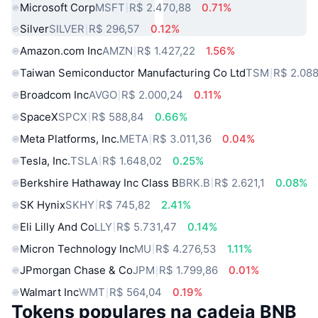
Microsoft Corp
MSFT
R$ 2.470,88
0.71%
Silver
SILVER
R$ 296,57
0.12%
Amazon.com Inc
AMZN
R$ 1.427,22
1.56%
Taiwan Semiconductor Manufacturing Co Ltd
TSM
R$ 2.08
Broadcom Inc
AVGO
R$ 2.000,24
0.11%
SpaceX
SPCX
R$ 588,84
0.66%
Meta Platforms, Inc.
META
R$ 3.011,36
0.04%
Tesla, Inc.
TSLA
R$ 1.648,02
0.25%
Berkshire Hathaway Inc Class B
BRK.B
R$ 2.621,1
0.08%
SK Hynix
SKHY
R$ 745,82
2.41%
Eli Lilly And Co
LLY
R$ 5.731,47
0.14%
Micron Technology Inc
MU
R$ 4.276,53
1.11%
JPmorgan Chase & Co
JPM
R$ 1.799,86
0.01%
Walmart Inc
WMT
R$ 564,04
0.19%
Tokens populares na cadeia BNB