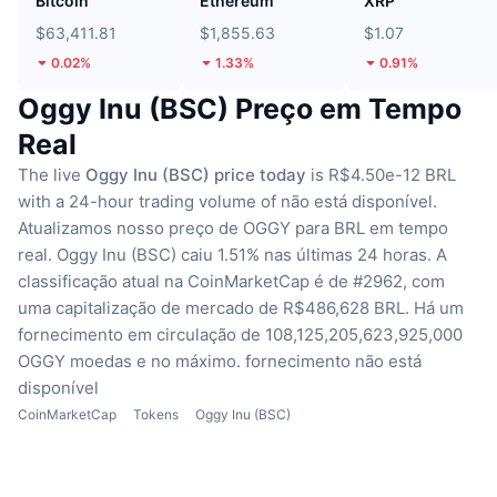
Bitcoin
Ethereum
XRP
$63,411.81
$1,855.63
$1.07
0.02%
1.33%
0.91%
Oggy Inu (BSC) Preço em Tempo
Real
The live
Oggy Inu (BSC) price today
is R$4.50e-12 BRL
with a 24-hour trading volume of não está disponível.
Atualizamos nosso preço de OGGY para BRL em tempo
real.
Oggy Inu (BSC) caiu 1.51% nas últimas 24 horas.
A
classificação atual na CoinMarketCap é de #2962, com
uma capitalização de mercado de R$486,628 BRL.
Há um
fornecimento em circulação de 108,125,205,623,925,000
OGGY moedas
e no máximo. fornecimento não está
disponível
CoinMarketCap
Tokens
Oggy Inu (BSC)