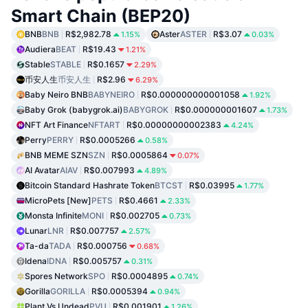
Smart Chain (BEP20)
BNB
BNB
R$2,982.78
Aster
ASTER
R$3.07
1.15%
0.03%
Audiera
BEAT
R$19.43
1.21%
Stable
STABLE
R$0.1657
2.29%
币安人生
币安人生
R$2.96
6.29%
Baby Neiro BNB
BABYNEIRO
R$0.000000000001058
1.92%
Baby Grok (babygrok.ai)
BABYGROK
R$0.000000001607
1.73%
NFT Art Finance
NFTART
R$0.00000000002383
4.24%
Perry
PERRY
R$0.0005266
0.58%
BNB MEME SZN
SZN
R$0.0005864
0.07%
AI Avatar
AIAV
R$0.007993
4.89%
Bitcoin Standard Hashrate Token
BTCST
R$0.03995
1.77%
MicroPets [New]
PETS
R$0.4661
2.33%
Monsta Infinite
MONI
R$0.002705
0.73%
Lunar
LNR
R$0.007757
2.57%
Ta-da
TADA
R$0.000756
0.68%
Idena
IDNA
R$0.005757
0.31%
Spores Network
SPO
R$0.0004895
0.74%
Gorilla
GORILLA
R$0.0005394
0.94%
Plant Vs Undead
PVU
R$0.001901
1.26%