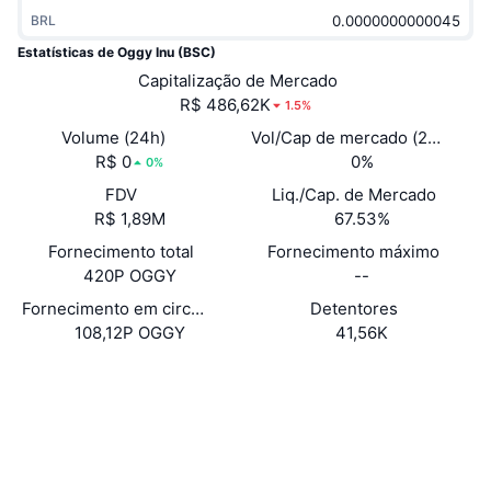
Em alta
ETFs de criptomoedas
BRL
Aprenda
CMC MCP
Estatísticas de Oggy Inu (BSC)
Novo
ETFs de Bitcoin
Capitalização de Mercado
x402
Novidades
R$ 486,62K
1.5%
Cripto
ETFs de Ethereum
Volume (24h)
Vol/Cap de mercado (24h)
Academy
R$ 0
0%
0%
Política
Análise técnica
FDV
Liq./Cap. de Mercado
Pesquisa
R$ 1,89M
67.53%
Esportes
RSI
Vídeos
Fornecimento total
Fornecimento máximo
420P OGGY
--
Finanças
MACD
Glossário
Fornecimento em circulação
Detentores
108,12P OGGY
41,56K
Tecnologia
Derivativos
Campanhas
Site
Website
Sociais
NFT
Visão Geral
Airdrops
Contratos
0x92ed...c43d0c
4.1
Estatísticas Gerais dos NFT
Classificação (CertiK)
Liquidações
Recompensas em Diamantes
Auditorias