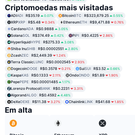
Criptomoedas mais visitadas
ADI
ADI
R$35.19
Bitcoin
BTC
R$323,679.25
0.07%
0.55%
XRP
XRP
R$5.48
Ethereum
ETH
R$9,471.88
0.34%
0.76%
Cardano
ADA
R$0.9888
3.05%
Solana
SOL
R$374.49
Pi
PI
R$0.4225
0.42%
2.86%
Hyperliquid
HYPE
R$275.33
3.08%
Shiba Inu
SHIB
R$0.00002551
2.80%
Zcash
ZEC
R$2,449.39
1.24%
Terra Classic
LUNC
R$0.0002545
2.93%
Dogecoin
DOGE
R$0.3578
Sui
SUI
R$3.52
0.21%
0.66%
Kaspa
KAS
R$0.1333
Ondo
ONDO
R$1.89
2.11%
1.90%
Pepe
PEPE
R$0.00001485
1.17%
Lorenzo Protocol
BANK
R$0.2231
3.31%
Algorand
ALGO
R$0.4592
4.48%
DeXe
DEXE
R$11.38
Chainlink
LINK
R$41.68
3.27%
1.85%
Em alta