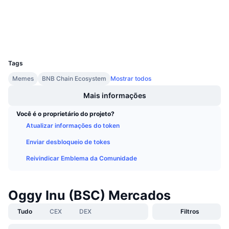
Próximas Vendas
Taxas de Financiamento
Aprenda e Ganhe
Exploradores
bscscan.com
Carteiras
UCID
Calendários
24275
Tags
Calendário de ICO
Memes
BNB Chain Ecosystem
Mostrar todos
Mais informações
Calendário de eventos
Você é o proprietário do projeto?
Atualizar informações do token
Enviar desbloqueio de tokes
Reivindicar Emblema da Comunidade
Oggy Inu (BSC) Mercados
Tudo
CEX
DEX
Filtros