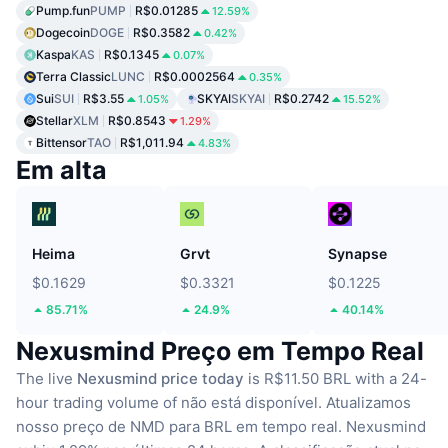
Pump.fun
PUMP
R$0.01285
12.59%
Dogecoin
DOGE
R$0.3582
0.42%
Kaspa
KAS
R$0.1345
0.07%
Terra Classic
LUNC
R$0.0002564
0.35%
Sui
SUI
R$3.55
SKYAI
SKYAI
R$0.2742
1.05%
15.52%
Stellar
XLM
R$0.8543
1.29%
Bittensor
TAO
R$1,011.94
4.83%
Em alta
Heima
Grvt
Synapse
$0.1629
$0.3321
$0.1225
85.71%
24.9%
40.14%
Nexusmind Preço em Tempo Real
The live
Nexusmind price today
is R$11.50 BRL with a 24-
hour trading volume of não está disponível.
Atualizamos
nosso preço de NMD para BRL em tempo real.
Nexusmind