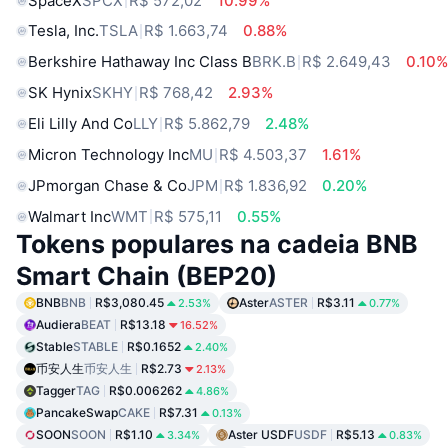
SpaceX
SPCX
R$ 572,02
10.99%
Tesla, Inc.
TSLA
R$ 1.663,74
0.88%
Berkshire Hathaway Inc Class B
BRK.B
R$ 2.649,43
0.10
SK Hynix
SKHY
R$ 768,42
2.93%
Eli Lilly And Co
LLY
R$ 5.862,79
2.48%
Micron Technology Inc
MU
R$ 4.503,37
1.61%
JPmorgan Chase & Co
JPM
R$ 1.836,92
0.20%
Walmart Inc
WMT
R$ 575,11
0.55%
Tokens populares na cadeia BNB
Smart Chain (BEP20)
BNB
BNB
R$3,080.45
Aster
ASTER
R$3.11
2.53%
0.77%
Audiera
BEAT
R$13.18
16.52%
Stable
STABLE
R$0.1652
2.40%
币安人生
币安人生
R$2.73
2.13%
Tagger
TAG
R$0.006262
4.86%
PancakeSwap
CAKE
R$7.31
0.13%
SOON
SOON
R$1.10
Aster USDF
USDF
R$5.13
3.34%
0.83%