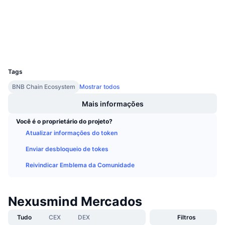
Próximas Vendas
bscscan.com
Taxas de Financiamento
Aprenda e Ganhe
Exploradores
Carteiras
Calendários
UCID
29585
Calendário de ICO
Tags
BNB Chain Ecosystem
Mostrar todos
Calendário de eventos
Mais informações
Você é o proprietário do projeto?
Atualizar informações do token
Enviar desbloqueio de tokes
Reivindicar Emblema da Comunidade
Nexusmind Mercados
Tudo
CEX
DEX
Filtros