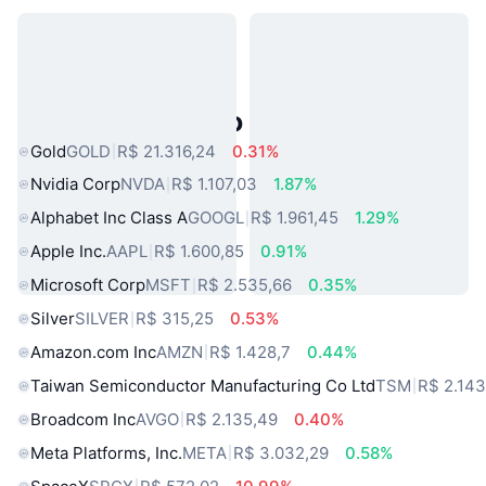
Ativos do Mundo Real Populares
Gold
GOLD
R$ 21.316,24
0.31%
Nvidia Corp
NVDA
R$ 1.107,03
1.87%
Alphabet Inc Class A
GOOGL
R$ 1.961,45
1.29%
Apple Inc.
AAPL
R$ 1.600,85
0.91%
Microsoft Corp
MSFT
R$ 2.535,66
0.35%
Silver
SILVER
R$ 315,25
0.53%
Amazon.com Inc
AMZN
R$ 1.428,7
0.44%
Taiwan Semiconductor Manufacturing Co Ltd
TSM
R$ 2.143
Broadcom Inc
AVGO
R$ 2.135,49
0.40%
Meta Platforms, Inc.
META
R$ 3.032,29
0.58%