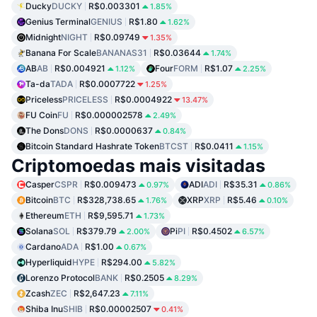
Ducky
DUCKY
R$0.003301
1.85%
Genius Terminal
GENIUS
R$1.80
1.62%
Midnight
NIGHT
R$0.09749
1.35%
Banana For Scale
BANANAS31
R$0.03644
1.74%
AB
AB
R$0.004921
Four
FORM
R$1.07
1.12%
2.25%
Ta-da
TADA
R$0.0007722
1.25%
Priceless
PRICELESS
R$0.0004922
13.47%
FU Coin
FU
R$0.000002578
2.49%
The Dons
DONS
R$0.0000637
0.84%
Bitcoin Standard Hashrate Token
BTCST
R$0.0411
1.15%
Criptomoedas mais visitadas
Casper
CSPR
R$0.009473
ADI
ADI
R$35.31
0.97%
0.86%
Bitcoin
BTC
R$328,738.65
XRP
XRP
R$5.46
1.76%
0.10%
Ethereum
ETH
R$9,595.71
1.73%
Solana
SOL
R$379.79
Pi
PI
R$0.4502
2.00%
6.57%
Cardano
ADA
R$1.00
0.67%
Hyperliquid
HYPE
R$294.00
5.82%
Lorenzo Protocol
BANK
R$0.2505
8.29%
Zcash
ZEC
R$2,647.23
7.11%
Shiba Inu
SHIB
R$0.00002507
0.41%