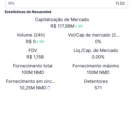
BRL
Em alta
ETFs de criptomoedas
Aprenda
CMC MCP
Estatísticas de Nexusmind
Novo
Capitalização de Mercado
ETFs de Bitcoin
x402
Novidades
R$ 117,99M
0%
Cripto
ETFs de Ethereum
Volume (24h)
Vol/Cap de mercado (24h)
Academy
R$ 0
0%
0%
Política
FDV
Liq./Cap. de Mercado
Análise técnica
Pesquisa
R$ 1,15B
0.00%
Esportes
Fornecimento total
Fornecimento máximo
RSI
Vídeos
100M NMD
100M NMD
Finanças
MACD
Fornecimento em circulação autodeclarado
Detentores
Glossário
10,25M NMD
571
Tecnologia
Site
Website
Whitepaper
Derivativos
Campanhas
Sociais
NFT
Visão Geral
Airdrops
Contratos
0xa67E...83a68f
3.5
Classificação (CertiK)
Estatísticas Gerais dos NFT
Liquidações
Recompensas em Diamantes
Auditorias