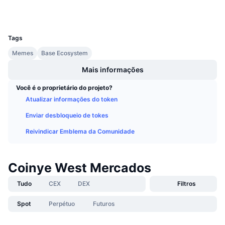
Carteiras
Próximas Vendas
Taxas de Financiamento
Aprenda e Ganhe
UCID
30133
Tags
Calendários
Memes
Base Ecosystem
Mais informações
Calendário de ICO
Você é o proprietário do projeto?
Calendário de eventos
Atualizar informações do token
Enviar desbloqueio de tokes
Reivindicar Emblema da Comunidade
Coinye West Mercados
Tudo
CEX
DEX
Filtros
Spot
Perpétuo
Futuros