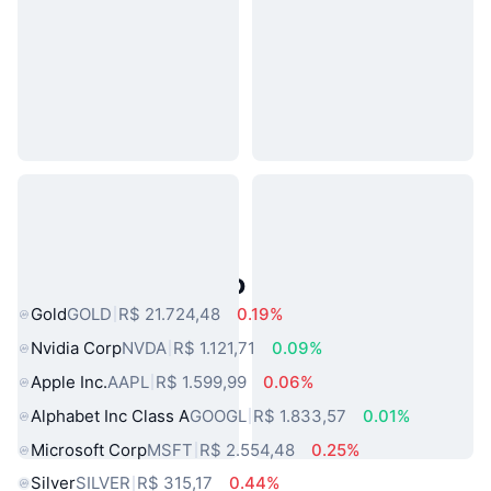
Ativos do Mundo Real Populares
Gold
GOLD
R$ 21.724,48
0.19%
Nvidia Corp
NVDA
R$ 1.121,71
0.09%
Apple Inc.
AAPL
R$ 1.599,99
0.06%
Alphabet Inc Class A
GOOGL
R$ 1.833,57
0.01%
Microsoft Corp
MSFT
R$ 2.554,48
0.25%
Silver
SILVER
R$ 315,17
0.44%