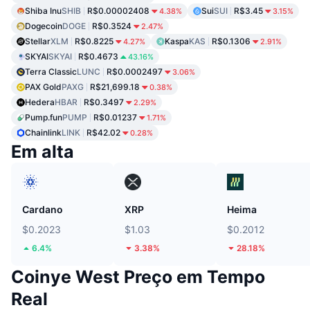
Shiba Inu
SHIB
R$0.00002408
Sui
SUI
R$3.45
4.38%
3.15%
Dogecoin
DOGE
R$0.3524
2.47%
Stellar
XLM
R$0.8225
Kaspa
KAS
R$0.1306
4.27%
2.91%
SKYAI
SKYAI
R$0.4673
43.16%
Terra Classic
LUNC
R$0.0002497
3.06%
PAX Gold
PAXG
R$21,699.18
0.38%
Hedera
HBAR
R$0.3497
2.29%
Pump.fun
PUMP
R$0.01237
1.71%
Chainlink
LINK
R$42.02
0.28%
Em alta
Cardano
XRP
Heima
$0.2023
$1.03
$0.2012
6.4%
3.38%
28.18%
Coinye West Preço em Tempo
Real