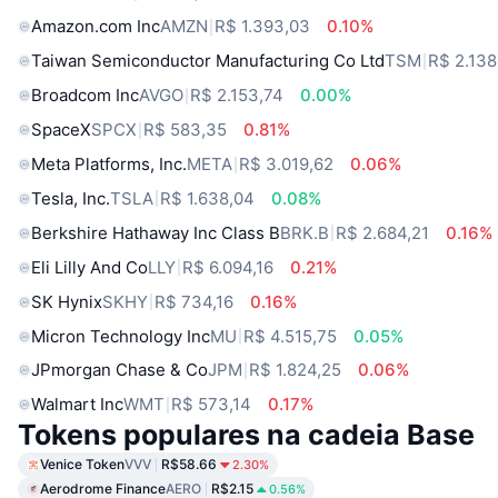
Amazon.com Inc
AMZN
R$ 1.393,03
0.10%
Taiwan Semiconductor Manufacturing Co Ltd
TSM
R$ 2.138
Broadcom Inc
AVGO
R$ 2.153,74
0.00%
SpaceX
SPCX
R$ 583,35
0.81%
Meta Platforms, Inc.
META
R$ 3.019,62
0.06%
Tesla, Inc.
TSLA
R$ 1.638,04
0.08%
Berkshire Hathaway Inc Class B
BRK.B
R$ 2.684,21
0.16%
Eli Lilly And Co
LLY
R$ 6.094,16
0.21%
SK Hynix
SKHY
R$ 734,16
0.16%
Micron Technology Inc
MU
R$ 4.515,75
0.05%
JPmorgan Chase & Co
JPM
R$ 1.824,25
0.06%
Walmart Inc
WMT
R$ 573,14
0.17%
Tokens populares na cadeia Base
Venice Token
VVV
R$58.66
2.30%
Aerodrome Finance
AERO
R$2.15
0.56%