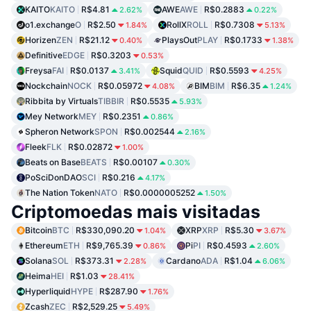
KAITO
KAITO
R$4.81
AWE
AWE
R$0.2883
2.62%
0.22%
o1.exchange
O
R$2.50
RollX
ROLL
R$0.7308
1.84%
5.13%
Horizen
ZEN
R$21.12
PlaysOut
PLAY
R$0.1733
0.40%
1.38%
Definitive
EDGE
R$0.3203
0.53%
Freysa
FAI
R$0.0137
Squid
QUID
R$0.5593
3.41%
4.25%
Nockchain
NOCK
R$0.05972
BIM
BIM
R$6.35
4.08%
1.24%
Ribbita by Virtuals
TIBBIR
R$0.5535
5.93%
Mey Network
MEY
R$0.2351
0.86%
Spheron Network
SPON
R$0.002544
2.16%
Fleek
FLK
R$0.02872
1.00%
Beats on Base
BEATS
R$0.00107
0.30%
PoSciDonDAO
SCI
R$0.216
4.17%
The Nation Token
NATO
R$0.0000005252
1.50%
Criptomoedas mais visitadas
Bitcoin
BTC
R$330,090.20
XRP
XRP
R$5.30
1.04%
3.67%
Ethereum
ETH
R$9,765.39
Pi
PI
R$0.4593
0.86%
2.60%
Solana
SOL
R$373.31
Cardano
ADA
R$1.04
2.28%
6.06%
Heima
HEI
R$1.03
28.41%
Hyperliquid
HYPE
R$287.90
1.76%
Zcash
ZEC
R$2,529.25
5.49%