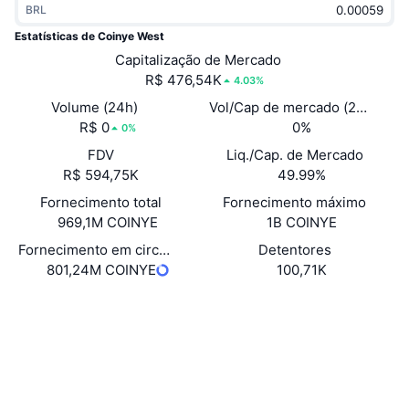
BRL
Em alta
ETFs de criptomoedas
Aprenda
CMC MCP
Estatísticas de Coinye West
Novo
Capitalização de Mercado
ETFs de Bitcoin
x402
Novidades
R$ 476,54K
4.03%
Cripto
ETFs de Ethereum
Volume (24h)
Vol/Cap de mercado (24h)
Academy
R$ 0
0%
0%
Política
FDV
Liq./Cap. de Mercado
Análise técnica
Pesquisa
R$ 594,75K
49.99%
Esportes
Fornecimento total
Fornecimento máximo
RSI
Vídeos
969,1M COINYE
1B COINYE
Finanças
MACD
Fornecimento em circulação
Detentores
Glossário
801,24M COINYE
100,71K
Tecnologia
Site
Website
Derivativos
Campanhas
Sociais
NFT
Visão Geral
Airdrops
Contratos
0x0028...eacA8b
2.2
Classificação (CertiK)
Estatísticas Gerais dos NFT
Liquidações
Recompensas em Diamantes
Exploradores
basescan.org