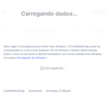
Em alta
ETFs de criptomoedas
Aprenda
CMC MCP
Carregando dados...
Novo
ETFs de Bitcoin
x402
Novidades
Cripto
ETFs de Ethereum
Academy
Política
Análise técnica
Pesquisa
Aviso legal: Esta página pode conter links afiliados. A CoinMarketCap pode ser
Esportes
compensada se você visitar qualquer link de afiliado e realizar determinadas
RSI
Vídeos
ações, como se inscrever e realizar transações com essas plataformas afiliadas.
Consulte a
Divulgação de Afiliados
.
Finanças
MACD
Glossário
Carregando...
Tecnologia
Derivativos
Campanhas
NFT
Visão Geral
Airdrops
CoinMarketCap
Corretoras
Uniswap v3 (Base)
Estatísticas Gerais dos NFT
Liquidações
Recompensas em Diamantes