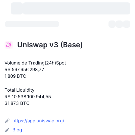
Criptomoedas
Painéis
Criptomoedas
Uniswap v3 (Base)
DexScan
Mercados
Classificação
Volume de Trading(24h)Spot
Sinais
Corretoras
Categorias
New
Visão Geral do Mercado
R$ 597.956.298,77
1,809 BTC
Tendências
Comunidade
Instantâneos Históricos
Mercado Spot
Bolsas centralizadas
Total Liquidity
Novo
Notícias
API
Desbloqueios de Tokens
Nº de criptomoedas
Spot
R$ 10.538.100.944,55
31,873 BTC
Ganhadores
Tópicos
Rendimentos
Produtos
Tesouros de Bitcoin
Derivativos
API
https://app.uniswap.org/
Explorador de Memes
Lives
Ativos do Mundo Real
Tesouros de BNB
Produtos
API de Cripto
Corretoras descentralizadas
Blog