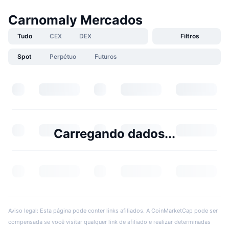
Carnomaly Mercados
Tudo
CEX
DEX
Filtros
Spot
Perpétuo
Futuros
Carregando dados...
Aviso legal: Esta página pode conter links afiliados. A CoinMarketCap pode ser
compensada se você visitar qualquer link de afiliado e realizar determinadas