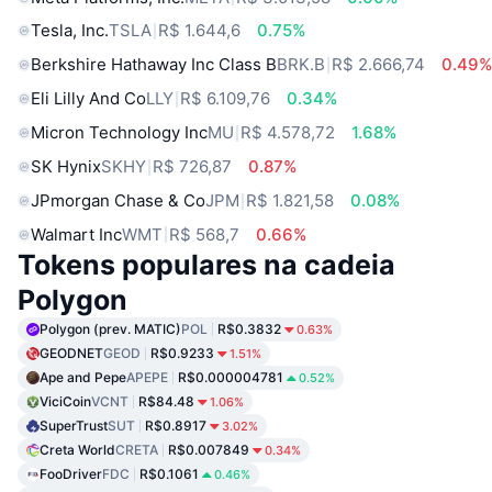
Tesla, Inc.
TSLA
R$ 1.644,6
0.75%
Berkshire Hathaway Inc Class B
BRK.B
R$ 2.666,74
0.49
Eli Lilly And Co
LLY
R$ 6.109,76
0.34%
Micron Technology Inc
MU
R$ 4.578,72
1.68%
SK Hynix
SKHY
R$ 726,87
0.87%
JPmorgan Chase & Co
JPM
R$ 1.821,58
0.08%
Walmart Inc
WMT
R$ 568,7
0.66%
Tokens populares na cadeia
Polygon
Polygon (prev. MATIC)
POL
R$0.3832
0.63%
GEODNET
GEOD
R$0.9233
1.51%
Ape and Pepe
APEPE
R$0.000004781
0.52%
ViciCoin
VCNT
R$84.48
1.06%
SuperTrust
SUT
R$0.8917
3.02%
Creta World
CRETA
R$0.007849
0.34%
FooDriver
FDC
R$0.1061
0.46%