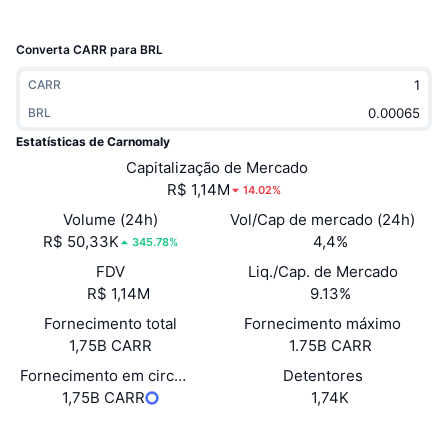
Em alta
ETFs de criptomoedas
Aprenda
CMC MCP
Converta CARR para BRL
Novo
ETFs de Bitcoin
x402
Novidades
CARR
Cripto
BRL
ETFs de Ethereum
Academy
Estatísticas de Carnomaly
Política
Capitalização de Mercado
Análise técnica
Pesquisa
R$ 1,14M
14.02%
Esportes
Volume (24h)
Vol/Cap de mercado (24h)
RSI
Vídeos
R$ 50,33K
4,4%
345.78%
Finanças
FDV
Liq./Cap. de Mercado
MACD
Glossário
R$ 1,14M
9.13%
Tecnologia
Fornecimento total
Fornecimento máximo
Derivativos
Campanhas
1,75B CARR
1.75B CARR
NFT
Fornecimento em circulação
Detentores
Visão Geral
Airdrops
1,75B CARR
1,74K
Estatísticas Gerais dos NFT
Liquidações
Recompensas em Diamantes
Website
Whitepaper
Site