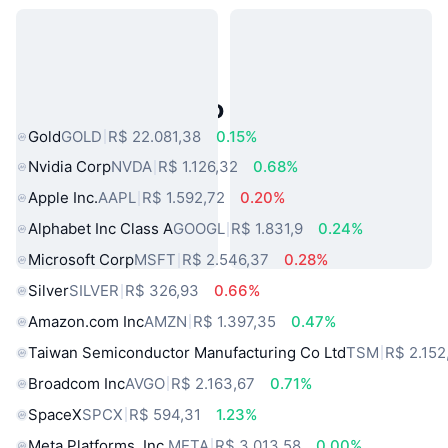
Ativos do Mundo Real Populares
Gold
GOLD
R$ 22.081,38
0.15%
Nvidia Corp
NVDA
R$ 1.126,32
0.68%
Apple Inc.
AAPL
R$ 1.592,72
0.20%
Alphabet Inc Class A
GOOGL
R$ 1.831,9
0.24%
Microsoft Corp
MSFT
R$ 2.546,37
0.28%
Silver
SILVER
R$ 326,93
0.66%
Amazon.com Inc
AMZN
R$ 1.397,35
0.47%
Taiwan Semiconductor Manufacturing Co Ltd
TSM
R$ 2.152
Broadcom Inc
AVGO
R$ 2.163,67
0.71%
SpaceX
SPCX
R$ 594,31
1.23%
Meta Platforms, Inc.
META
R$ 3.013,58
0.00%