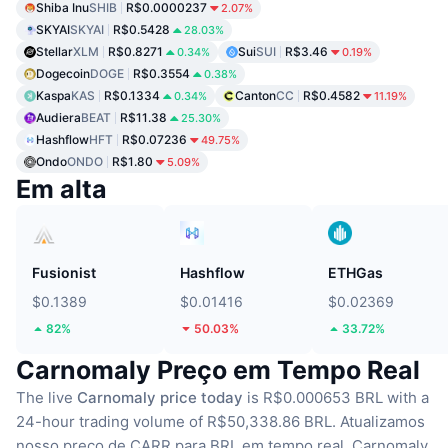
Shiba Inu
SHIB
R$0.0000237
2.07%
SKYAI
SKYAI
R$0.5428
28.03%
Stellar
XLM
R$0.8271
Sui
SUI
R$3.46
0.34%
0.19%
Dogecoin
DOGE
R$0.3554
0.38%
Kaspa
KAS
R$0.1334
Canton
CC
R$0.4582
0.34%
11.19%
Audiera
BEAT
R$11.38
25.30%
Hashflow
HFT
R$0.07236
49.75%
Ondo
ONDO
R$1.80
5.09%
Em alta
Fusionist
Hashflow
ETHGas
$0.1389
$0.01416
$0.02369
82%
50.03%
33.72%
Carnomaly Preço em Tempo Real
The live
Carnomaly price today
is R$0.000653 BRL with a
24-hour trading volume of R$50,338.86 BRL.
Atualizamos
nosso preço de CARR para BRL em tempo real.
Carnomaly