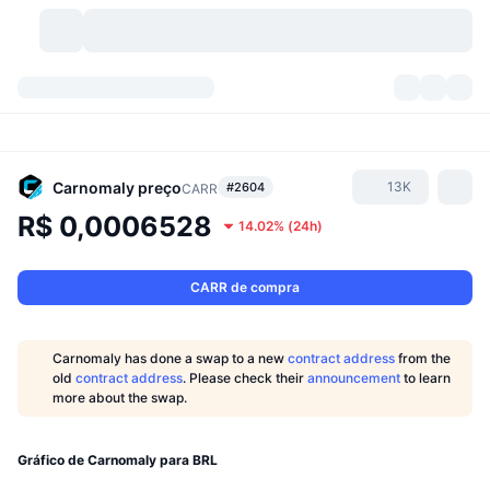
Criptomoedas
Painéis
Criptomoedas
DexScan
Mercados
Classificação
Carnomaly
preço
13K
#2604
CARR
R$ 0,0006528
14.02%
(
24h
)
Sinais
Corretoras
Categorias
New
Visão Geral do Mercado
Tendências
Comunidade
Instantâneos Históricos
Mercado Spot
Bolsas centralizadas
CARR de compra
Novo
Notícias
API
Desbloqueios de Tokens
Nº de criptomoedas
Spot
Carnomaly has done a swap to a new
contract address
from the
old
contract address
. Please check their
announcement
to learn
Ganhadores
Tópicos
Rendimentos
Produtos
Tesouros de Bitcoin
Derivativos
API
more about the swap.
Explorador de Memes
Lives
Ativos do Mundo Real
Tesouros de BNB
Produtos
API de Cripto
Corretoras descentralizadas
Gráfico de Carnomaly para BRL