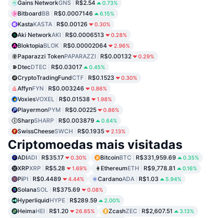
Gains Network
GNS
R$2.54
0.73%
Bitboard
BB
R$0.0007146
6.15%
Kasta
KASTA
R$0.00126
0.30%
Aki Network
AKI
R$0.0006513
0.28%
Bloktopia
BLOK
R$0.00002064
2.96%
Paparazzi Token
PAPARAZZI
R$0.00132
0.29%
Dtec
DTEC
R$0.03017
0.45%
CryptoTradingFund
CTF
R$0.1523
0.30%
Affyn
FYN
R$0.003246
0.86%
Voxies
VOXEL
R$0.01538
1.98%
Playermon
PYM
R$0.00225
0.86%
Sharp
SHARP
R$0.003879
0.64%
SwissCheese
SWCH
R$0.1935
2.13%
Criptomoedas mais visitadas
ADI
ADI
R$35.17
Bitcoin
BTC
R$331,959.69
0.30%
0.35%
XRP
XRP
R$5.28
Ethereum
ETH
R$9,778.81
1.69%
0.16%
Pi
PI
R$0.4489
Cardano
ADA
R$1.03
4.44%
5.94%
Solana
SOL
R$375.69
0.08%
Hyperliquid
HYPE
R$289.59
2.00%
Heima
HEI
R$1.20
Zcash
ZEC
R$2,607.51
26.85%
3.13%