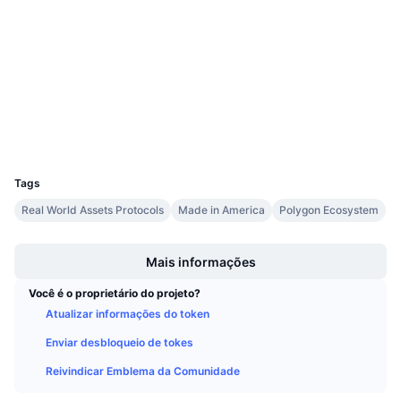
Próximas Vendas
Taxas de Financiamento
Aprenda e Ganhe
Sociais
Contratos
0x9b76...54258E
3.3
Calendários
Classificação (CertiK)
Exploradores
polygonscan.com
Calendário de ICO
Carteiras
UCID
21704
Calendário de eventos
Tags
Real World Assets Protocols
Made in America
Polygon Ecosystem
Boost
Mais informações
Você é o proprietário do projeto?
Atualizar informações do token
Enviar desbloqueio de tokes
Reivindicar Emblema da Comunidade