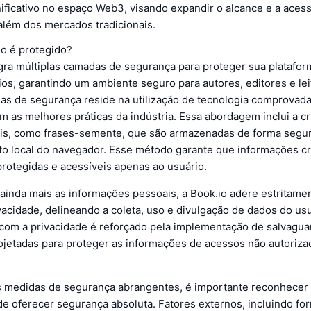
ificativo no espaço Web3, visando expandir o alcance e a acess
s além dos mercados tradicionais.
o é protegido?
egra múltiplas camadas de segurança para proteger sua platafor
os, garantindo um ambiente seguro para autores, editores e lei
as de segurança reside na utilização de tecnologia comprovada
 as melhores práticas da indústria. Essa abordagem inclui a cr
is, como frases-semente, que são armazenadas de forma segu
 local do navegador. Esse método garante que informações crí
otegidas e acessíveis apenas ao usuário.
ainda mais as informações pessoais, a Book.io adere estritame
ivacidade, delineando a coleta, uso e divulgação de dados do us
om a privacidade é reforçado pela implementação de salvaguar
rojetadas para proteger as informações de acessos não autoriza
 medidas de segurança abrangentes, é importante reconhece
de oferecer segurança absoluta. Fatores externos, incluindo f