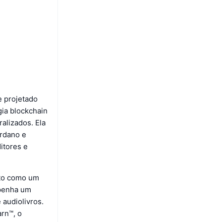
 projetado
gia blockchain
ralizados. Ela
ardano e
itores e
nto como um
mpenha um
 audiolivros.
arn™, o