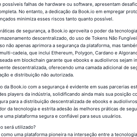
 e possíveis falhas de hardware ou software, apresentam desafi
ompleta. No entanto, a dedicação da Book.io em empregar prot
nçados minimiza esses riscos tanto quanto possível.
áticas de segurança, a Book.io aproveita o poder da tecnologi
rmazenamento descentralizado, do uso de Tokens Não Fungívei
 Isso não apenas aprimora a segurança da plataforma, mas tamb
 multi-cadeia, que inclui Ethereum, Polygon, Cardano e Algoran
eada em blockchain garante que ebooks e audiolivros sejam i
mente descentralizada, oferecendo uma camada adicional de se
ação e distribuição não autorizada.
 da Book.io com a segurança é evidente em suas parcerias est
es players da indústria, solidificando ainda mais sua posição
ura para a distribuição descentralizada de ebooks e audiolivro
or da tecnologia e estrita adesão às melhores práticas de segu
e uma plataforma segura e confiável para seus usuários.
o será utilizado?
 como uma plataforma pioneira na interseção entre a tecnologia