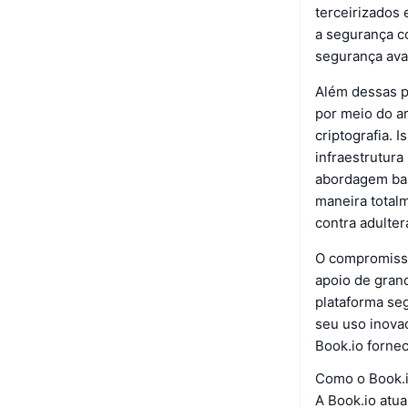
terceirizados
a segurança c
segurança ava
Além dessas pr
por meio do a
criptografia.
infraestrutura
abordagem bas
maneira total
contra adulter
O compromisso
apoio de grand
plataforma seg
seu uso inovad
Book.io fornec
Como o Book.i
A Book.io atua