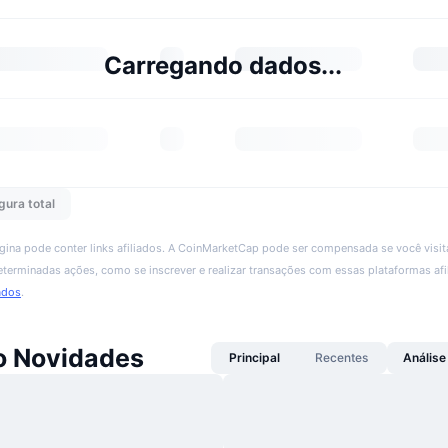
Carregando dados...
gura total
ágina pode conter links afiliados. A CoinMarketCap pode ser compensada se você visita
 determinadas ações, como se inscrever e realizar transações com essas plataformas afi
ados
.
o Novidades
Principal
Recentes
Análise