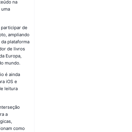
teúdo na
e uma
participar de
ipto, ampliando
 da plataforma
dor de livros
da Europa,
 do mundo.
io é ainda
ara iOS e
e leitura
interseção
ra a
gicas,
icionam como