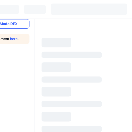
Modo DEX
cement
here
.