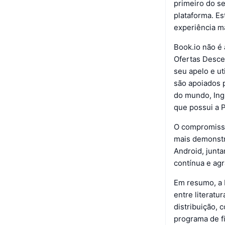
primeiro do s
plataforma. E
experiência ma
Book.io não é
Ofertas Descen
seu apelo e u
são apoiados p
do mundo, Ing
que possui a 
O compromisso
mais demonstra
Android, junt
contínua e agr
Em resumo, a 
entre literatu
distribuição, 
programa de f