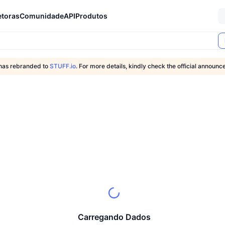
etoras
Comunidade
API
Produtos
has rebranded to
STUFF.io
. For more details, kindly check the official announ
Carregando Dados