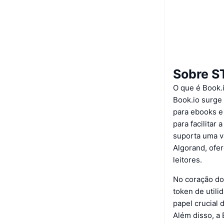
Sobre S
O que é Book.
Book.io surge
para ebooks e 
para facilitar 
suporta uma v
Algorand, ofe
leitores.
No coração do
token de util
papel crucial 
Além disso, a 