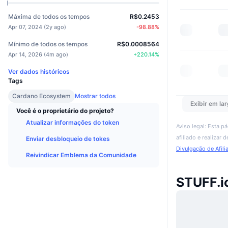
Máxima de todos os tempos
R$0.2453
Apr 07, 2024
(
2y ago
)
-98.88
%
Mínimo de todos os tempos
R$0.0008564
Apr 14, 2026
(
4m ago
)
+
220.14
%
Ver dados históricos
Tags
Cardano Ecosystem
Mostrar todos
Exibir em lar
Você é o proprietário do projeto?
Atualizar informações do token
Aviso legal: Esta p
afiliado e realizar
Enviar desbloqueio de tokes
Divulgação de Afili
Reivindicar Emblema da Comunidade
STUFF.i