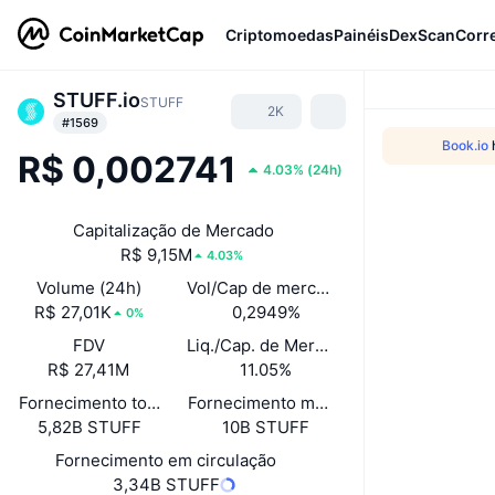
Criptomoedas
Painéis
DexScan
Corr
STUFF.io
STUFF
2K
#1569
Book.io
R$ 0,002741
4.03%
(
24h
)
Capitalização de Mercado
R$ 9,15M
4.03%
Volume (24h)
Vol/Cap de mercado (24h)
R$ 27,01K
0,2949%
0%
FDV
Liq./Cap. de Mercado
R$ 27,41M
11.05%
Fornecimento total
Fornecimento máximo
5,82B STUFF
10B STUFF
Fornecimento em circulação
3,34B STUFF