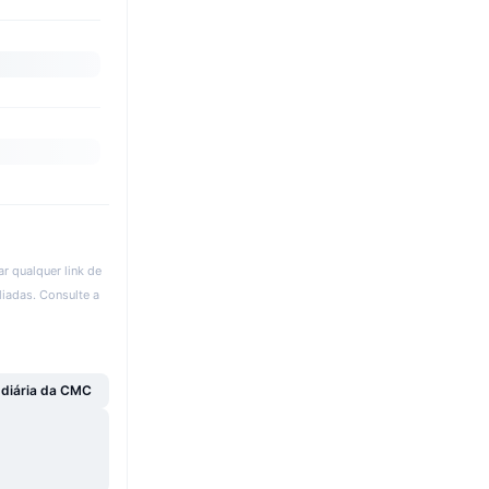
r qualquer link de
liadas. Consulte a
 diária da CMC