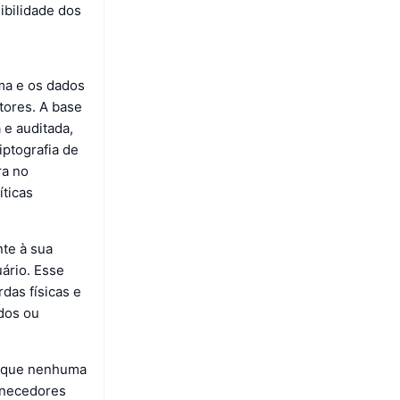
ibilidade dos
ma e os dados
tores. A base
 e auditada,
iptografia de
ra no
ticas
nte à sua
uário. Esse
das físicas e
dos ou
r que nenhuma
ornecedores