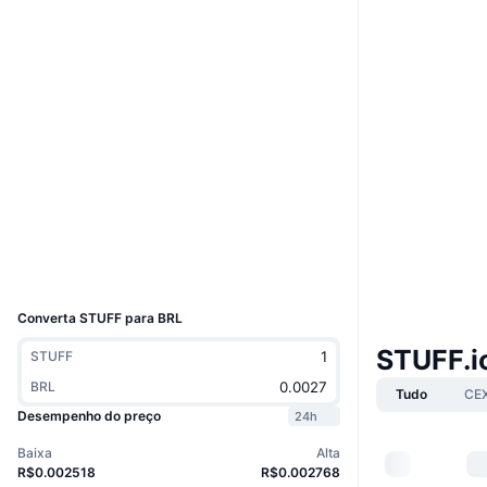
Boost
Website
Whitepaper
Site
Sociais
Contratos
51a5e2...4f4f4b
3.5
Classificação (CertiK)
Exploradores
cardanoscan.io
Carteiras
UCID
27463
Converta STUFF para BRL
STUFF.i
STUFF
BRL
Tudo
CE
Desempenho do preço
24h
Baixa
Alta
R$0.002518
R$0.002768