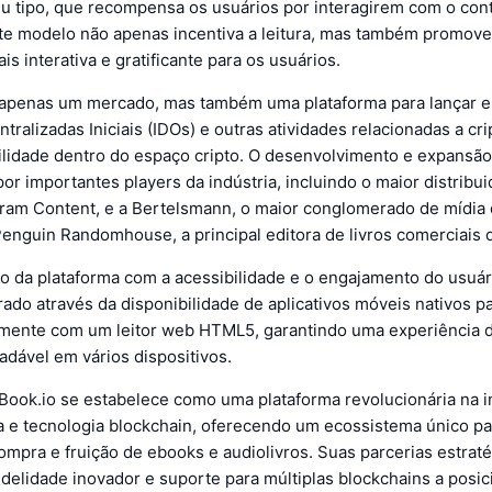
eu tipo, que recompensa os usuários por interagirem com o con
ste modelo não apenas incentiva a leitura, mas também promov
is interativa e gratificante para os usuários.
 apenas um mercado, mas também uma plataforma para lançar e 
tralizadas Iniciais (IDOs) e outras atividades relacionadas a cr
tilidade dentro do espaço cripto. O desenvolvimento e expansão
or importantes players da indústria, incluindo o maior distribui
ram Content, e a Bertelsmann, o maior conglomerado de mídia 
Penguin Randomhouse, a principal editora de livros comerciais
 da plataforma com a acessibilidade e o engajamento do usuár
do através da disponibilidade de aplicativos móveis nativos p
amente com um leitor web HTML5, garantindo uma experiência d
adável em vários dispositivos.
Book.io se estabelece como uma plataforma revolucionária na 
ra e tecnologia blockchain, oferecendo um ecossistema único pa
compra e fruição de ebooks e audiolivros. Suas parcerias estraté
idelidade inovador e suporte para múltiplas blockchains a pos