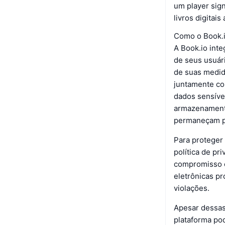
um player sign
livros digitai
Como o Book.i
A Book.io int
de seus usuári
de suas medid
juntamente com
dados sensíve
armazenamento
permaneçam pr
Para proteger 
política de pr
compromisso c
eletrônicas p
violações.
Apesar dessas
plataforma po