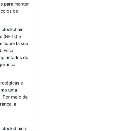
os para manter
ocolos de
a blockchain
s (NFTs) e
ém suporta sua
d. Essa
mplantados de
gurança
ratégicas e
 como uma
s. Por meio de
rança, a
 blockchain e