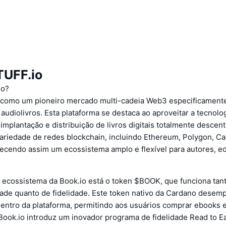
TUFF.io
io?
 como um pioneiro mercado multi-cadeia Web3 especificamente
audiolivros. Esta plataforma se destaca ao aproveitar a tecnolo
a implantação e distribuição de livros digitais totalmente descent
ariedade de redes blockchain, incluindo Ethereum, Polygon, C
recendo assim um ecossistema amplo e flexível para autores, ed
 ecossistema da Book.io está o token $BOOK, que funciona ta
idade quanto de fidelidade. Este token nativo da Cardano dese
dentro da plataforma, permitindo aos usuários comprar ebooks e
Book.io introduz um inovador programa de fidelidade Read to E