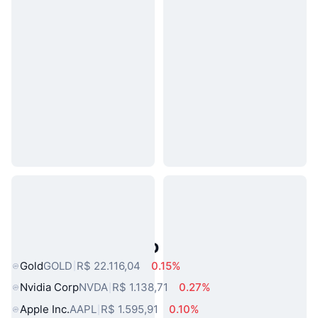
Ativos do Mundo Real Populares
Gold
GOLD
R$ 22.116,04
0.15%
Nvidia Corp
NVDA
R$ 1.138,71
0.27%
Apple Inc.
AAPL
R$ 1.595,91
0.10%