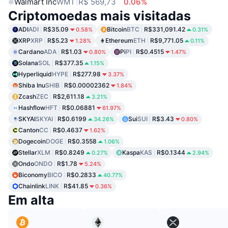
Walmart Inc
WMT
R$ 569,73
0.06%
Criptomoedas mais visitadas
ADI
ADI
R$35.09
Bitcoin
BTC
R$331,091.42
0.58%
0.31%
XRP
XRP
R$5.23
Ethereum
ETH
R$9,771.05
1.28%
0.11%
Cardano
ADA
R$1.03
Pi
PI
R$0.4515
0.80%
1.47%
Solana
SOL
R$377.35
1.15%
Hyperliquid
HYPE
R$277.98
3.37%
Shiba Inu
SHIB
R$0.00002362
1.84%
Zcash
ZEC
R$2,611.18
3.21%
Hashflow
HFT
R$0.06881
61.97%
SKYAI
SKYAI
R$0.6199
Sui
SUI
R$3.43
34.26%
0.80%
Canton
CC
R$0.4637
1.62%
Dogecoin
DOGE
R$0.3558
1.06%
Stellar
XLM
R$0.8249
Kaspa
KAS
R$0.1344
0.27%
2.94%
Ondo
ONDO
R$1.78
5.24%
Biconomy
BICO
R$0.2833
40.77%
Chainlink
LINK
R$41.85
0.36%
Em alta