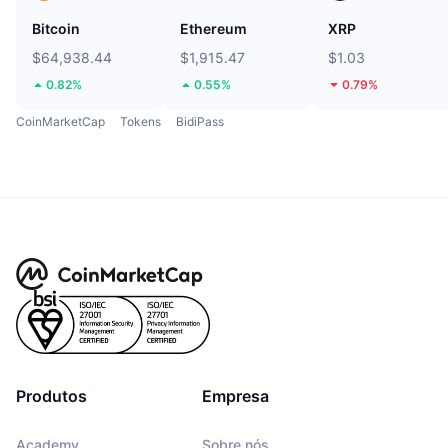
Bitcoin
Ethereum
XRP
$64,938.44
$1,915.47
$1.03
0.82%
0.55%
0.79%
CoinMarketCap
Tokens
BidiPass
Produtos
Empresa
Academy
Sobre nós