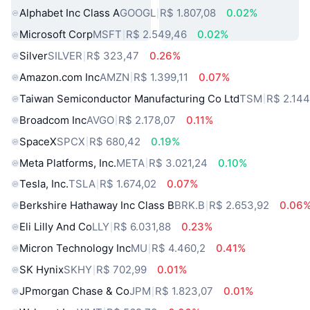
Alphabet Inc Class A
GOOGL
R$ 1.807,08
0.02%
Microsoft Corp
MSFT
R$ 2.549,46
0.02%
Silver
SILVER
R$ 323,47
0.26%
Amazon.com Inc
AMZN
R$ 1.399,11
0.07%
Taiwan Semiconductor Manufacturing Co Ltd
TSM
R$ 2.144
Broadcom Inc
AVGO
R$ 2.178,07
0.11%
SpaceX
SPCX
R$ 680,42
0.19%
Meta Platforms, Inc.
META
R$ 3.021,24
0.10%
Tesla, Inc.
TSLA
R$ 1.674,02
0.07%
Berkshire Hathaway Inc Class B
BRK.B
R$ 2.653,92
0.06
Eli Lilly And Co
LLY
R$ 6.031,88
0.23%
Micron Technology Inc
MU
R$ 4.460,2
0.41%
SK Hynix
SKHY
R$ 702,99
0.01%
JPmorgan Chase & Co
JPM
R$ 1.823,07
0.01%