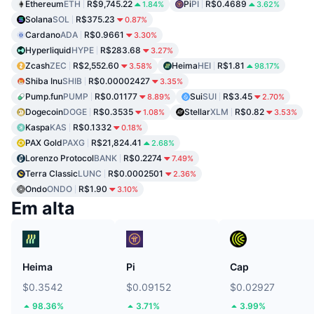
Ethereum
ETH
R$9,745.22
Pi
PI
R$0.4689
1.84%
3.62%
Solana
SOL
R$375.23
0.87%
Cardano
ADA
R$0.9661
3.30%
Hyperliquid
HYPE
R$283.68
3.27%
Zcash
ZEC
R$2,552.60
Heima
HEI
R$1.81
3.58%
98.17%
Shiba Inu
SHIB
R$0.00002427
3.35%
Pump.fun
PUMP
R$0.01177
Sui
SUI
R$3.45
8.89%
2.70%
Dogecoin
DOGE
R$0.3535
Stellar
XLM
R$0.82
1.08%
3.53%
Kaspa
KAS
R$0.1332
0.18%
PAX Gold
PAXG
R$21,824.41
2.68%
Lorenzo Protocol
BANK
R$0.2274
7.49%
Terra Classic
LUNC
R$0.0002501
2.36%
Ondo
ONDO
R$1.90
3.10%
Em alta
Heima
Pi
Cap
$0.3542
$0.09152
$0.02927
98.36%
3.71%
3.99%