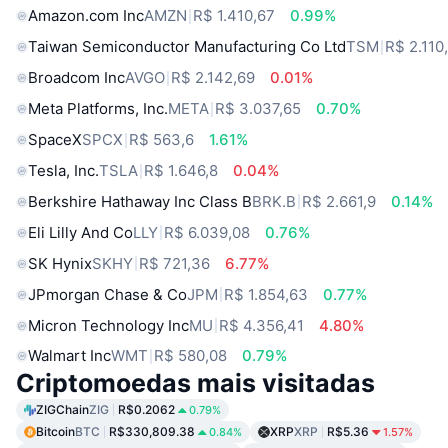
Amazon.com Inc
AMZN
R$ 1.410,67
0.99%
Taiwan Semiconductor Manufacturing Co Ltd
TSM
R$ 2.110
Broadcom Inc
AVGO
R$ 2.142,69
0.01%
Meta Platforms, Inc.
META
R$ 3.037,65
0.70%
SpaceX
SPCX
R$ 563,6
1.61%
Tesla, Inc.
TSLA
R$ 1.646,8
0.04%
Berkshire Hathaway Inc Class B
BRK.B
R$ 2.661,9
0.14%
Eli Lilly And Co
LLY
R$ 6.039,08
0.76%
SK Hynix
SKHY
R$ 721,36
6.77%
JPmorgan Chase & Co
JPM
R$ 1.854,63
0.77%
Micron Technology Inc
MU
R$ 4.356,41
4.80%
Walmart Inc
WMT
R$ 580,08
0.79%
Criptomoedas mais visitadas
ZIGChain
ZIG
R$0.2062
0.79%
Bitcoin
BTC
R$330,809.38
XRP
XRP
R$5.36
0.84%
1.57%