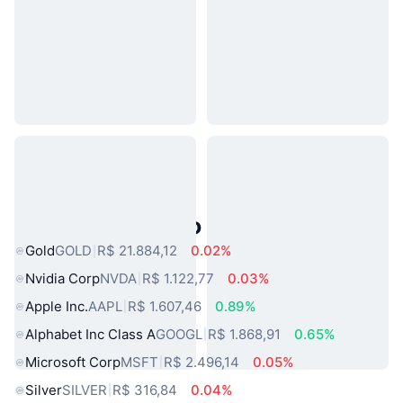
Ativos do Mundo Real Populares
Gold
GOLD
R$ 21.884,12
0.02%
Nvidia Corp
NVDA
R$ 1.122,77
0.03%
Apple Inc.
AAPL
R$ 1.607,46
0.89%
Alphabet Inc Class A
GOOGL
R$ 1.868,91
0.65%
Microsoft Corp
MSFT
R$ 2.496,14
0.05%
Silver
SILVER
R$ 316,84
0.04%