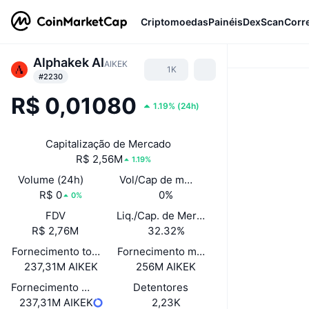
Criptomoedas
Painéis
DexScan
Corr
Alphakek AI
AIKEK
1K
#2230
R$ 0,01080
1.19%
(
24h
)
Capitalização de Mercado
R$ 2,56M
1.19%
Volume (24h)
Vol/Cap de mercado (24h)
R$ 0
0%
0%
FDV
Liq./Cap. de Mercado
R$ 2,76M
32.32%
Fornecimento total
Fornecimento máximo
237,31M AIKEK
256M AIKEK
Fornecimento em circulação
Detentores
237,31M AIKEK
2,23K