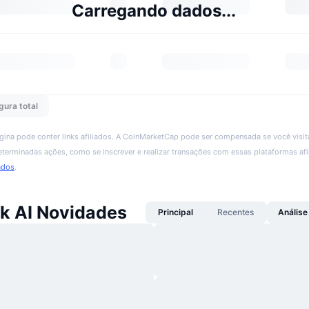
Carregando dados...
gura total
ágina pode conter links afiliados. A CoinMarketCap pode ser compensada se você visita
 determinadas ações, como se inscrever e realizar transações com essas plataformas afi
ados
.
k AI Novidades
Principal
Recentes
Análise