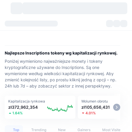
Kryptowaluty
Pulpity
Kryptowaluty
DexScan
Rynki
Ranking
Najlepsze Inscriptions tokeny wg kapitalizacji rynkowej.
Poniżej wymieniono najważniejsze monety i tokeny
Sygnały
Giełdy
Kategorie
New
Przegląd rynku
kryptograficzne używane do Inscriptions. Są one
wymienione według wielkości kapitalizacji rynkowej. Aby
Popularne
Społeczność
Migawki historyczne
Rynek Spot
Scentralizowane giełdy
zmienić kolejność listy, po prostu kliknij jedną z opcji – np.
24h lub 7d – aby zobaczyć sektor z innej perspektywy.
Nowy
Feed
API
Odblokowania tokenów
Liczba kryptowalut
Spot
Kapitalizacja rynkowa
Wolumen obrotu
Zyskujące
Tematy
Yields
Produkty
Bitcoin Skarbce
Instrumenty pochodne
API
zł372,962,354
zł105,656,431
1.64%
4.01%
Eksplorator memów
Na żywo
Aktywa w świecie rzeczywistym
BNB Skarbce
Produkty
API Krypto
Zdecentralizowane giełdy
Top
Trending
New
Gainers
Most Visited