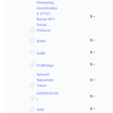
Pioneering
Decentralize
d UTXO-
$
--
Based NFT
Social
Protocol
$
--
AVAV
$
--
SoBit
$
--
OrdBridge
Satoshi
Nakamoto
$
--
Token
DINO(ASC20
$
--
)
$
--
ISSP