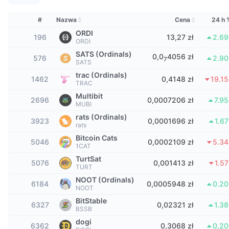
Najlepsi Traderzy
Artykuły
Wpływy/odpływy na giełdy
DEX API
Przelicznik
Tabele liderów
Spot
#
Nazwa
Cena
24 h 
Sentyment
Biznes
Newsletter
ORDI
Wskaźniki
Popularne
Instrumenty pochodne
196
13,27 zł
2.6
ORDI
Cennik
SATS (Ordinals)
CMC Launch
0,0
4056 zł
576
2.9
Nadchodzące
Indeks strachu i chciwości.
7
SATS
trac (Ordinals)
Zasoby
1462
CMC Labs
0,4148 zł
19.1
Ostatnio dodane
Indeks sezonu Altcoinów
TRAC
Multibit
2696
0,0007206 zł
7.9
CMC Max
MUBI
Wzrosty i spadki
Wskaźniki cyklu rynkowego
Dokumentacja
rats (Ordinals)
3923
0,0001696 zł
1.6
rats
Najważniejsze wiadomości
Najczęściej wyświetlane
Dominacja Bitcoina
Bitcoin Cats
Często zadawane pytania
5046
0,0002109 zł
5.3
1CAT
Bot Telegramu
Nastawienie społeczności
CoinMarketCap 20 Index
TurtSat
5076
0,001413 zł
1.5
TURT
Integracje AI
Reklama
NOOT (Ordinals)
Ranking łańcuchów
CoinMarketCap 100 Index
6184
0,0005948 zł
0.2
NOOT
CMC Hub Agentów
BitStable
6327
0,02321 zł
1.3
BSSB
Rynki predykcyjne
Przepływy ETF
Widżety na stronę
Rynek Umiejętności
dogi
6362
0,3068 zł
0.2