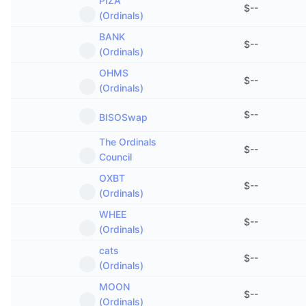
PIZA
$
--
Nadchodzące wyprzedaże
(Ordinals)
Stopy finansowania
Ucz się i zarabiaj
BANK
$
--
(Ordinals)
Kalendarze
OHMS
$
--
(Ordinals)
Kalendarz ICO
$
--
BISOSwap
Kalendarz wydarzeń
The Ordinals
$
--
Council
OXBT
$
--
(Ordinals)
WHEE
$
--
(Ordinals)
cats
$
--
(Ordinals)
MOON
$
--
(Ordinals)