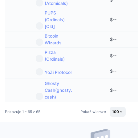
(Atomicals)
PUPS
(Ordinals)
$
--
[Old]
Bitcoin
$
--
Wizards
Pizza
$
--
(Ordinals)
$
--
YoZi Protocol
Ghosty
Cash(ghosty.
$
--
cash)
Pokazuje 1 - 65 z 65
Pokaż wiersze
100