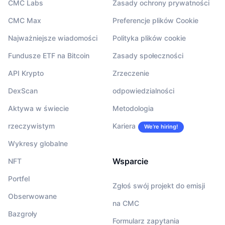
CMC Labs
Zasady ochrony prywatności
CMC Max
Preferencje plików Cookie
Najważniejsze wiadomości
Polityka plików cookie
Fundusze ETF na Bitcoin
Zasady społeczności
API Krypto
Zrzeczenie
DexScan
odpowiedzialności
Aktywa w świecie
Metodologia
rzeczywistym
Kariera
We’re hiring!
Wykresy globalne
Wsparcie
NFT
Portfel
Zgłoś swój projekt do emisji
Obserwowane
na CMC
Bazgroły
Formularz zapytania