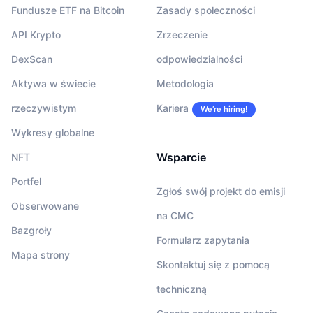
Fundusze ETF na Bitcoin
Zasady społeczności
API Krypto
Zrzeczenie
DexScan
odpowiedzialności
Aktywa w świecie
Metodologia
rzeczywistym
Kariera
We’re hiring!
Wykresy globalne
Wsparcie
NFT
Portfel
Zgłoś swój projekt do emisji
Obserwowane
na CMC
Bazgroły
Formularz zapytania
Mapa strony
Skontaktuj się z pomocą
techniczną