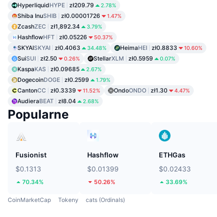
Hyperliquid
HYPE
zł209.79
2.78%
Shiba Inu
SHIB
zł0.00001726
1.47%
Zcash
ZEC
zł1,892.34
3.79%
Hashflow
HFT
zł0.05226
50.37%
SKYAI
SKYAI
zł0.4063
Heima
HEI
zł0.8833
34.48%
10.60%
Sui
SUI
zł2.50
Stellar
XLM
zł0.5959
0.26%
0.07%
Kaspa
KAS
zł0.09685
2.67%
Dogecoin
DOGE
zł0.2599
1.79%
Canton
CC
zł0.3339
Ondo
ONDO
zł1.30
11.52%
4.47%
Audiera
BEAT
zł8.04
2.68%
Popularne
Fusionist
Hashflow
ETHGas
$0.1313
$0.01399
$0.02433
70.34%
50.26%
33.69%
CoinMarketCap
Tokeny
cats (Ordinals)