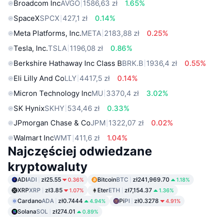
Broadcom Inc
AVGO
1586,63 zł
1.65%
SpaceX
SPCX
427,1 zł
0.14%
Meta Platforms, Inc.
META
2183,88 zł
0.25%
Tesla, Inc.
TSLA
1196,08 zł
0.86%
Berkshire Hathaway Inc Class B
BRK.B
1936,4 zł
0.55%
Eli Lilly And Co
LLY
4417,5 zł
0.14%
Micron Technology Inc
MU
3370,4 zł
3.02%
SK Hynix
SKHY
534,46 zł
0.33%
JPmorgan Chase & Co
JPM
1322,07 zł
0.02%
Walmart Inc
WMT
411,6 zł
1.04%
Najczęściej odwiedzane
kryptowaluty
ADI
ADI
zł25.55
Bitcoin
BTC
zł241,969.70
0.36%
1.18%
XRP
XRP
zł3.85
Eter
ETH
zł7,154.37
1.07%
1.36%
Cardano
ADA
zł0.7444
Pi
PI
zł0.3278
4.94%
4.91%
Solana
SOL
zł274.01
0.89%