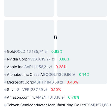
Popularne aktywa ze świata
rzeczywistego
Gold
GOLD
16 135,74 zł
0.62%
Nvidia Corp
NVDA
819,27 zł
0.80%
Apple Inc.
AAPL
1156,21 zł
0.28%
Alphabet Inc Class A
GOOGL
1329,66 zł
0.14%
Microsoft Corp
MSFT
1846,58 zł
0.46%
Silver
SILVER
237,59 zł
0.10%
Amazon.com Inc
AMZN
1018,18 zł
0.76%
Taiwan Semiconductor Manufacturing Co Ltd
TSM
1571,68 z