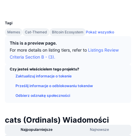
Najlepsi Traderzy
Artykuły
Wpływy/odpływy na giełdy
DEX API
Przelicznik
Explorer
ordinalswallet.com
Tabele liderów
Spot
UCID
28455
Sentyment
Biznes
Newsletter
Wskaźniki
Popularne
Instrumenty pochodne
Tagi
Cennik
Memes
CMC Launch
Cat-Themed
Bitcoin Ecosystem
Pokaż wszystko
Nadchodzące
Indeks strachu i chciwości.
This is a preview page.
Zasoby
CMC Labs
Ostatnio dodane
Indeks sezonu Altcoinów
For more details on listing tiers, refer to
Listings Review
Criteria Section B - (3).
CMC Max
Wzrosty i spadki
Wskaźniki cyklu rynkowego
Dokumentacja
Czy jesteś właścicielem tego projektu?
Najważniejsze wiadomości
Zaktualizuj informacje o tokenie
Najczęściej wyświetlane
Dominacja Bitcoina
Często zadawane pytania
Prześlij informacje o odblokowaniu tokenów
Bot Telegramu
Nastawienie społeczności
CoinMarketCap 20 Index
Odbierz odznakę społeczności
Integracje AI
Reklama
Ranking łańcuchów
CoinMarketCap 100 Index
CMC Hub Agentów
cats (Ordinals) Wiadomości
Rynki predykcyjne
Przepływy ETF
Widżety na stronę
Najpopularniejsze
Najnowsze
Rynek Umiejętności