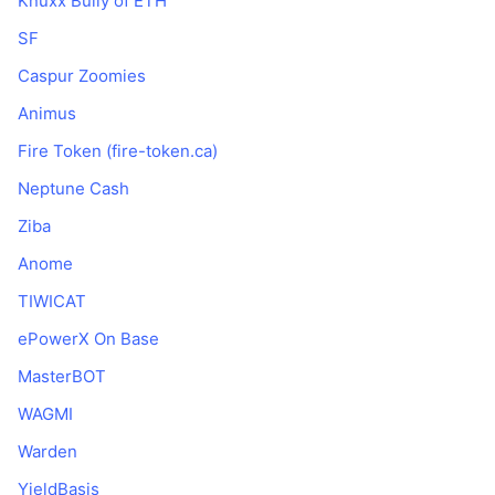
Knuxx Bully of ETH
SF
Caspur Zoomies
Animus
Fire Token (fire-token.ca)
Neptune Cash
Ziba
Anome
TIWICAT
ePowerX On Base
MasterBOT
WAGMI
Warden
YieldBasis