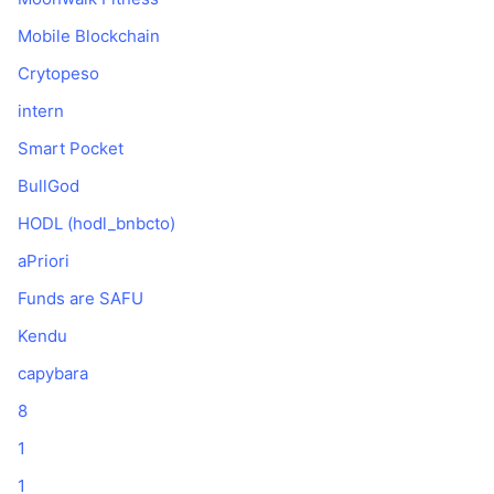
Mobile Blockchain
Crytopeso
intern
Smart Pocket
BullGod
HODL (hodl_bnbcto)
aPriori
Funds are SAFU
Kendu
capybara
8
1
1