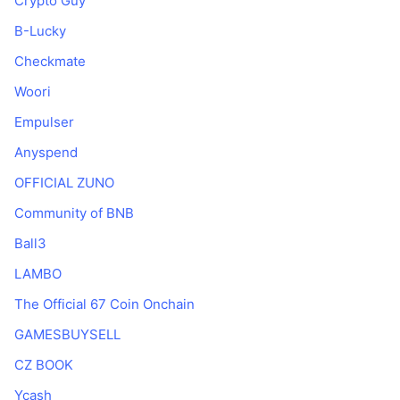
Crypto Guy
Nadchodzące wyprzedaże
Stopy finansowania
Ucz się i zarabiaj
B-Lucky
Checkmate
Kalendarze
Woori
Empulser
Kalendarz ICO
Anyspend
Kalendarz wydarzeń
OFFICIAL ZUNO
Community of BNB
Ball3
LAMBO
The Official 67 Coin Onchain
GAMESBUYSELL
CZ BOOK
Ycash