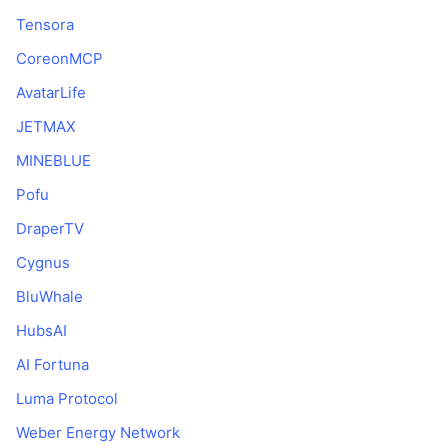
Tensora
CoreonMCP
AvatarLife
JETMAX
MINEBLUE
Pofu
DraperTV
Cygnus
BluWhale
HubsAI
AI Fortuna
Luma Protocol
Weber Energy Network