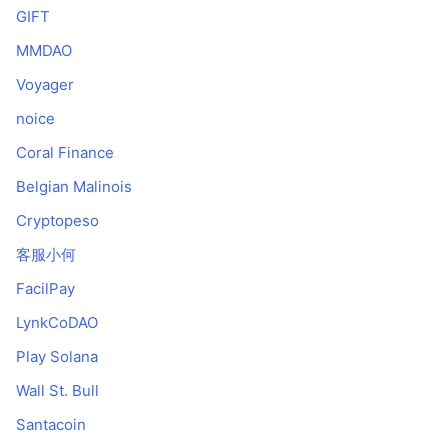
GIFT
MMDAO
Voyager
noice
Coral Finance
Belgian Malinois
Cryptopeso
客服小何
FacilPay
LynkCoDAO
Play Solana
Wall St. Bull
Santacoin