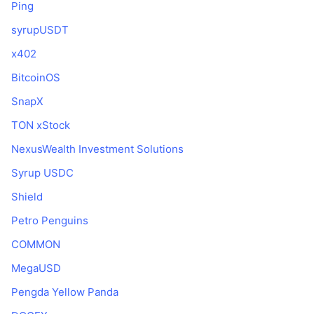
Ping
syrupUSDT
x402
BitcoinOS
SnapX
TON xStock
NexusWealth Investment Solutions
Syrup USDC
Shield
Petro Penguins
COMMON
MegaUSD
Pengda Yellow Panda