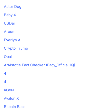
Aster Dog
Baby 4
USDai
Areum
Everlyn AI
Crypto Trump
Opal
ArAIstotle Fact Checker (Facy_OfficialHQ)
4
4
KGeN
Avalon X
Bitcoin Base