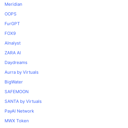
Meridian
OOPS
FurGPT
FOX9
AInalyst
ZARA AI
Daydreams
Aurra by Virtuals
BigWater
SAFEMOON
SANTA by Virtuals
PayAI Network
MWX Token