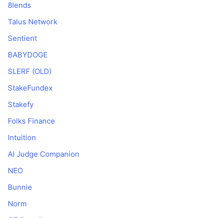
8lends
Talus Network
Sentient
BABYDOGE
SLERF (OLD)
StakeFundex
Stakefy
Folks Finance
Intuition
AI Judge Companion
NEO
Bunnie
Norm