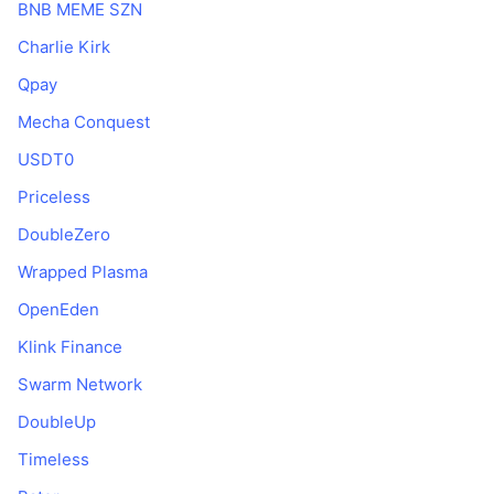
BNB MEME SZN
Charlie Kirk
Qpay
Mecha Conquest
USDT0
Priceless
DoubleZero
Wrapped Plasma
OpenEden
Klink Finance
Swarm Network
DoubleUp
Timeless