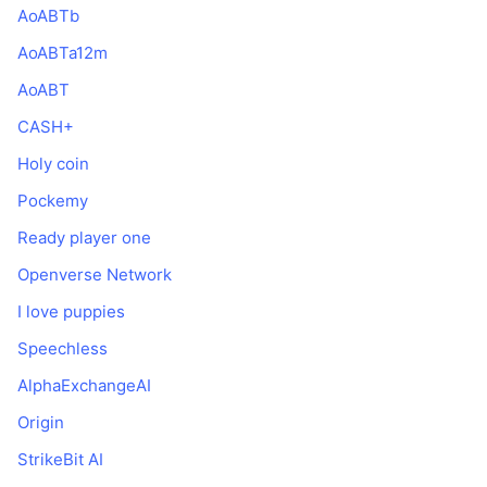
AoABTb
AoABTa12m
AoABT
CASH+
Holy coin
Pockemy
Ready player one
Openverse Network
I love puppies
Speechless
AlphaExchangeAI
Origin
StrikeBit AI