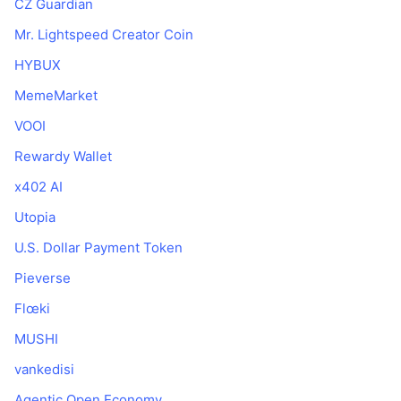
CZ Guardian
Mr. Lightspeed Creator Coin
HYBUX
MemeMarket
VOOI
Rewardy Wallet
x402 AI
Utopia
U.S. Dollar Payment Token
Pieverse
Flœki
MUSHI
vankedisi
Agentic Open Economy