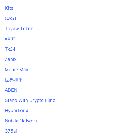
Kite
CAST
Toyow Token
x402
Tx24
Zenix
Meme Man
世界和平
ADEN
Stand With Crypto Fund
HyperLend
Nubila Network
375ai