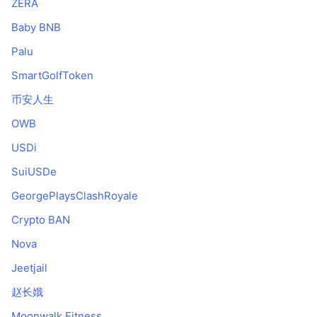
ZERA
Baby BNB
Palu
SmartGolfToken
币安人生
OWB
USDi
SuiUSDe
GeorgePlaysClashRoyale
Crypto BAN
Nova
Jeetjail
赵长娥
Moonwalk Fitness