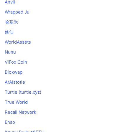
Anvil
Wrapped Ju
哈基米
修仙
WorldAssets
Nunu
ViFox Coin
Bloxwap
ArAIstotle
Turtle (turtle.xyz)
True World
Recall Network
Enso