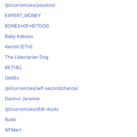
/pl/currencies/yoozico/
EXPERT_MONEY
BONES•OF•BITDOG
Baby Kabosu
Kermit (ETH)
The Libertarian Dog
BETHEL
UbitEx
/pl/currencies/wif-secondchance/
Davinci Jeremie
/pl/currencies/didi-duck/
Bulei
NFMart