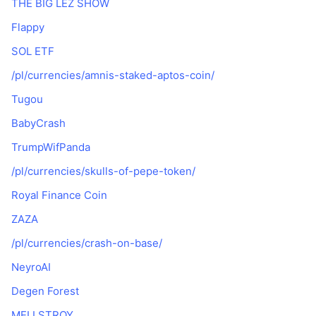
THE BIG LEZ SHOW
Flappy
SOL ETF
/pl/currencies/amnis-staked-aptos-coin/
Tugou
BabyCrash
TrumpWifPanda
/pl/currencies/skulls-of-pepe-token/
Royal Finance Coin
ZAZA
/pl/currencies/crash-on-base/
NeyroAI
Degen Forest
MELLSTROY