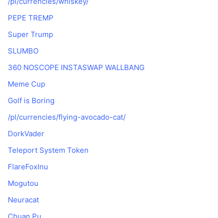
/pl/currencies/whiskey/
PEPE TREMP
Super Trump
SLUMBO
360 NOSCOPE INSTASWAP WALLBANG
Meme Cup
Golf is Boring
/pl/currencies/flying-avocado-cat/
DorkVader
Teleport System Token
FlareFoxInu
Mogutou
Neuracat
Chuan Pu