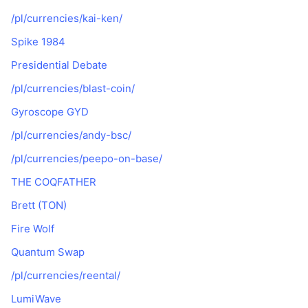
/pl/currencies/kai-ken/
Spike 1984
Presidential Debate
/pl/currencies/blast-coin/
Gyroscope GYD
/pl/currencies/andy-bsc/
/pl/currencies/peepo-on-base/
THE COQFATHER
Brett (TON)
Fire Wolf
Quantum Swap
/pl/currencies/reental/
LumiWave