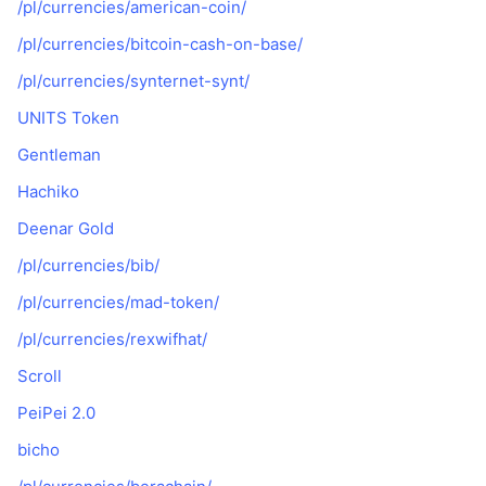
/pl/currencies/american-coin/
Popularne
Krypto ETF
Baza wiedzy
CMC MCP
/pl/currencies/bitcoin-cash-on-base/
Nowy
Fundusze ETF na Bitcoin
/pl/currencies/synternet-synt/
x402
Aktualności
UNITS Token
Krypto
Fundusze ETF na Eter
Academy
Gentleman
Polityka
Analiza techniczna
Hachiko
Badania
Sporty
Deenar Gold
RSI
Filmy
/pl/currencies/bib/
Finanse
MACD
Słowniczek
/pl/currencies/mad-token/
Technologia
/pl/currencies/rexwifhat/
Instrumenty pochodne
Kampanie
Scroll
NFT
PeiPei 2.0
Przegląd
Airdropy
bicho
Ogólne statystyki NFT
Likwidacje
Nagrody w postaci diamentów