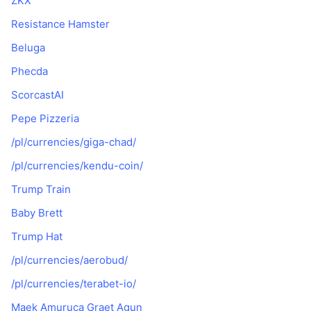
ZKX
Resistance Hamster
Beluga
Phecda
ScorcastAI
Pepe Pizzeria
/pl/currencies/giga-chad/
/pl/currencies/kendu-coin/
Trump Train
Baby Brett
Trump Hat
/pl/currencies/aerobud/
/pl/currencies/terabet-io/
Maek Amuruca Graet Agun