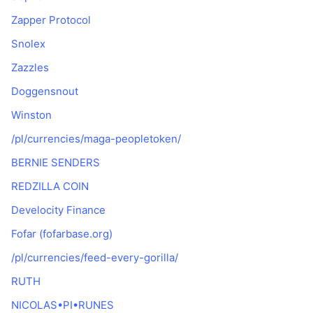
Zapper Protocol
Snolex
Zazzles
Doggensnout
Winston
/pl/currencies/maga-peopletoken/
BERNIE SENDERS
REDZILLA COIN
Develocity Finance
Fofar (fofarbase.org)
/pl/currencies/feed-every-gorilla/
RUTH
NICOLAS•PI•RUNES