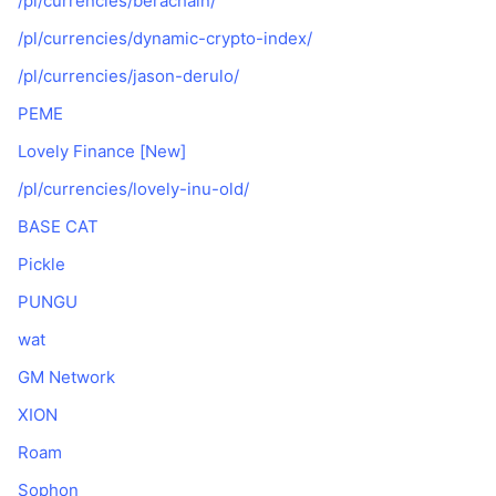
/pl/currencies/berachain/
Nadchodzące wyprzedaże
Stopy finansowania
Ucz się i zarabiaj
/pl/currencies/dynamic-crypto-index/
/pl/currencies/jason-derulo/
Kalendarze
PEME
Lovely Finance [New]
Kalendarz ICO
/pl/currencies/lovely-inu-old/
Kalendarz wydarzeń
BASE CAT
Pickle
PUNGU
wat
GM Network
XION
Roam
Sophon