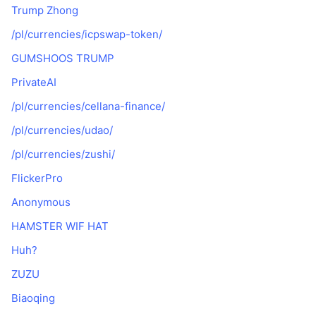
Trump Zhong
/pl/currencies/icpswap-token/
GUMSHOOS TRUMP
PrivateAI
/pl/currencies/cellana-finance/
/pl/currencies/udao/
/pl/currencies/zushi/
FlickerPro
Anonymous
HAMSTER WIF HAT
Huh?
ZUZU
Biaoqing