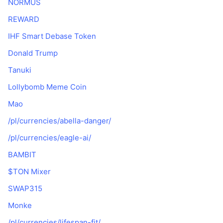
NORMUS
REWARD
IHF Smart Debase Token
Donald Trump
Tanuki
Lollybomb Meme Coin
Mao
/pl/currencies/abella-danger/
/pl/currencies/eagle-ai/
BAMBIT
$TON Mixer
SWAP315
Monke
/pl/currencies/lifespan-fit/