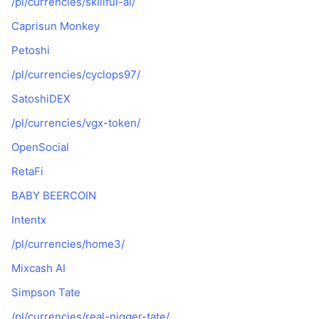
/pl/currencies/skillful-ai/
Caprisun Monkey
Petoshi
/pl/currencies/cyclops97/
SatoshiDEX
/pl/currencies/vgx-token/
OpenSocial
RetaFi
BABY BEERCOIN
Intentx
/pl/currencies/home3/
Mixcash AI
Simpson Tate
/pl/currencies/real-nigger-tate/