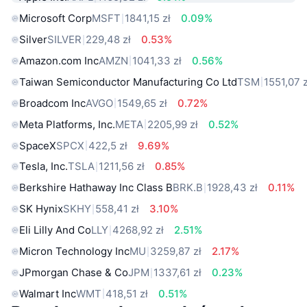
Microsoft Corp
MSFT
1841,15 zł
0.09%
Silver
SILVER
229,48 zł
0.53%
Amazon.com Inc
AMZN
1041,33 zł
0.56%
Taiwan Semiconductor Manufacturing Co Ltd
TSM
1551,07 z
Broadcom Inc
AVGO
1549,65 zł
0.72%
Meta Platforms, Inc.
META
2205,99 zł
0.52%
SpaceX
SPCX
422,5 zł
9.69%
Tesla, Inc.
TSLA
1211,56 zł
0.85%
Berkshire Hathaway Inc Class B
BRK.B
1928,43 zł
0.11%
SK Hynix
SKHY
558,41 zł
3.10%
Eli Lilly And Co
LLY
4268,92 zł
2.51%
Micron Technology Inc
MU
3259,87 zł
2.17%
JPmorgan Chase & Co
JPM
1337,61 zł
0.23%
Walmart Inc
WMT
418,51 zł
0.51%