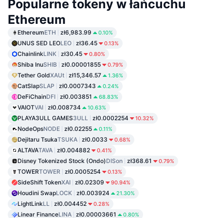
Popularne tokeny w łańcuchu
Ethereum
Ethereum
ETH
zł6,983.99
0.10%
UNUS SED LEO
LEO
zł36.45
0.13%
Chainlink
LINK
zł30.45
0.80%
Shiba Inu
SHIB
zł0.00001855
0.79%
Tether Gold
XAUt
zł15,346.57
1.36%
CatSlap
SLAP
zł0.0007343
0.24%
DeFiChain
DFI
zł0.003851
68.83%
VAIOT
VAI
zł0.008734
10.63%
PLAYA3ULL GAMES
3ULL
zł0.0002254
10.32%
NodeOps
NODE
zł0.02255
0.11%
Dejitaru Tsuka
TSUKA
zł0.0033
0.68%
ALTAVA
TAVA
zł0.004882
0.41%
Disney Tokenized Stock (Ondo)
DISon
zł368.61
0.79%
TOWER
TOWER
zł0.0005254
0.13%
SideShift Token
XAI
zł0.02309
90.94%
Houdini Swap
LOCK
zł0.003924
21.30%
LightLink
LL
zł0.004452
0.28%
Linear Finance
LINA
zł0.00003661
0.80%