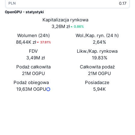
PLN
Popularne
Krypto ETF
Baza wiedzy
CMC MCP
OpenGPU - statystyki
Nowy
Kapitalizacja rynkowa
Fundusze ETF na Bitcoin
x402
Aktualności
3,26M zł
0.86%
Krypto
Fundusze ETF na Eter
Wolumen (24h)
Wol./Kap. ryn. (24 h)
Academy
86,44K zł
2,64%
37.81%
Polityka
FDV
Likw./Kap. rynkowa
Analiza techniczna
Badania
3,49M zł
19.83%
Sporty
Podaż całkowita
Całkowita podaż
RSI
Filmy
21M OGPU
21M OGPU
Finanse
MACD
Podaż obiegowa
Posiadacze
Słowniczek
19,63M OGPU
5,94K
Technologia
Strona internetowa
Website
Whitepaper
Instrumenty pochodne
Kampanie
NFT
Media społ.
Przegląd
Airdropy
Kontrakty
Ogólne statystyki NFT
0x067d...5162f6
Likwidacje
3.5
Nagrody w postaci diamentów
Ocena (CertiK)