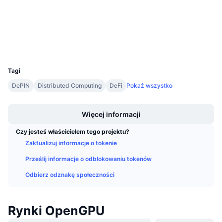
Audits
Nadchodzące wyprzedaże
Stopy finansowania
Ucz się i zarabiaj
Explorer
etherscan.io
Wallets
Kalendarze
UCID
30751
Kalendarz ICO
Tagi
DePIN
Distributed Computing
DeFi
Pokaż wszystko
Kalendarz wydarzeń
Boost
Więcej informacji
Czy jesteś właścicielem tego projektu?
Zaktualizuj informacje o tokenie
Prześlij informacje o odblokowaniu tokenów
Odbierz odznakę społeczności
Rynki OpenGPU