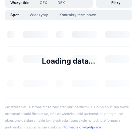
Wszystkie
CEX
DEX
Filtry
Spot
Wieczysty
Kontrakty terminowe
Loading data...
Zastrzeżenie: Ta strona może zawierać linki partnerskie. CoinMarketCap może
otrzymać środki finansowe, jeśli odwiedzisz linki partnerskie i podejmiesz
określone działania, takie jak rejestracja i transakcje na tych platformach
partnerskich. Zapoznaj się z sekcją
Informacje o współpracy
.