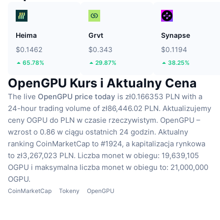
Heima
Grvt
Synapse
$0.1462
$0.343
$0.1194
65.78%
29.87%
38.25%
OpenGPU Kurs i Aktualny Cena
The live
OpenGPU price today
is zł0.166353 PLN with a
24-hour trading volume of zł86,446.02 PLN.
Aktualizujemy
ceny OGPU do PLN w czasie rzeczywistym.
OpenGPU –
wzrost o 0.86 w ciągu ostatnich 24 godzin.
Aktualny
ranking CoinMarketCap to #1924, a kapitalizacja rynkowa
to zł3,267,023 PLN.
Liczba monet w obiegu: 19,639,105
OGPU
i maksymalna liczba monet w obiegu to: 21,000,000
OGPU.
CoinMarketCap
Tokeny
OpenGPU