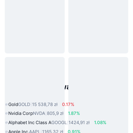
Popularne aktywa ze świata
rzeczywistego
Gold
GOLD
15 538,78 zł
0.17%
Nvidia Corp
NVDA
805,9 zł
1.87%
Alphabet Inc Class A
GOOGL
1424,91 zł
1.08%
Apple Inc.
AAPL
1165,32 zł
0.91%