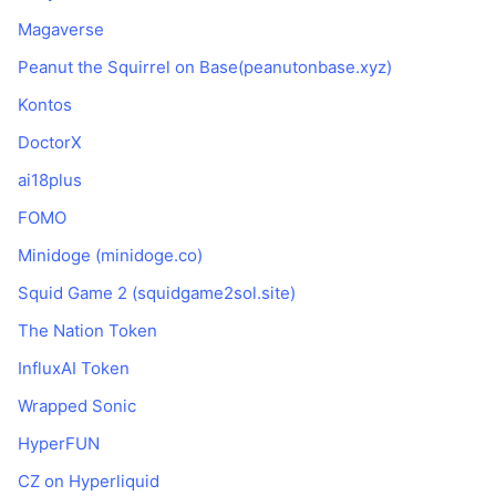
Magaverse
Peanut the Squirrel on Base(peanutonbase.xyz)
Kontos
DoctorX
ai18plus
FOMO
Minidoge (minidoge.co)
Squid Game 2 (squidgame2sol.site)
The Nation Token
InfluxAI Token
Wrapped Sonic
HyperFUN
CZ on Hyperliquid