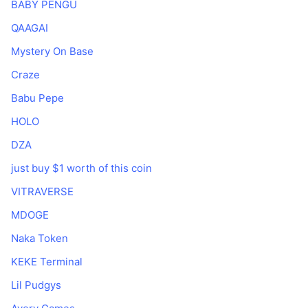
BABY PENGU
Popularne
Krypto ETF
Baza wiedzy
CMC MCP
QAAGAI
Nowy
Fundusze ETF na Bitcoin
Mystery On Base
x402
Aktualności
Craze
Krypto
Fundusze ETF na Eter
Academy
Babu Pepe
Polityka
Analiza techniczna
HOLO
Badania
Sporty
DZA
RSI
Filmy
just buy $1 worth of this coin
Finanse
MACD
Słowniczek
VITRAVERSE
Technologia
MDOGE
Instrumenty pochodne
Kampanie
Naka Token
NFT
KEKE Terminal
Przegląd
Airdropy
Lil Pudgys
Ogólne statystyki NFT
Likwidacje
Nagrody w postaci diamentów