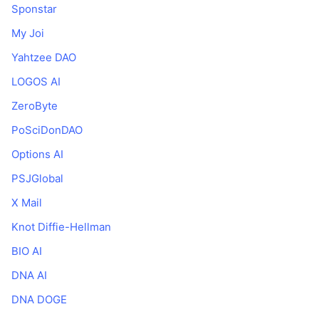
Sponstar
My Joi
Yahtzee DAO
LOGOS AI
ZeroByte
PoSciDonDAO
Options AI
PSJGlobal
X Mail
Knot Diffie-Hellman
BIO AI
DNA AI
DNA DOGE