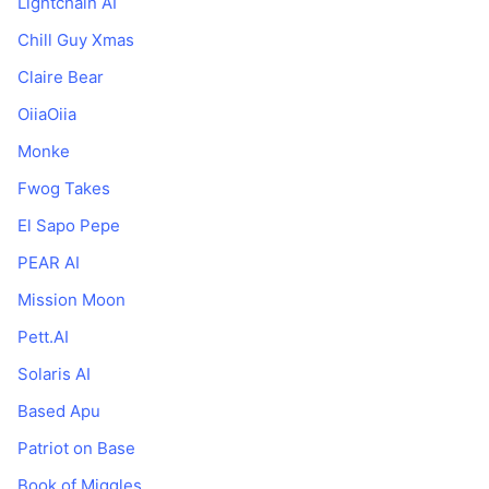
Lightchain AI
Chill Guy Xmas
Claire Bear
OiiaOiia
Monke
Fwog Takes
El Sapo Pepe
PEAR AI
Mission Moon
Pett.AI
Solaris AI
Based Apu
Patriot on Base
Book of Miggles