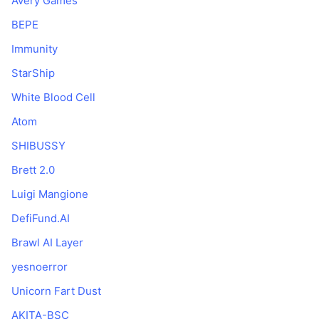
Avery Games
Nadchodzące wyprzedaże
Stopy finansowania
Ucz się i zarabiaj
BEPE
Immunity
Kalendarze
StarShip
White Blood Cell
Kalendarz ICO
Atom
Kalendarz wydarzeń
SHIBUSSY
Brett 2.0
Luigi Mangione
DefiFund.AI
Brawl AI Layer
yesnoerror
Unicorn Fart Dust
AKITA-BSC