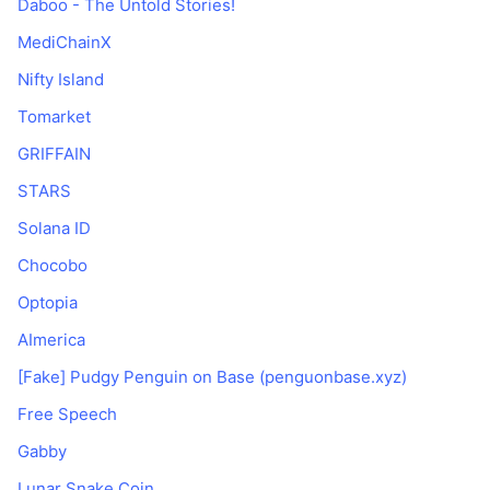
Daboo - The Untold Stories!
MediChainX
Nifty Island
Tomarket
GRIFFAIN
STARS
Solana ID
Chocobo
Optopia
AImerica
[Fake] Pudgy Penguin on Base (penguonbase.xyz)
Free Speech
Gabby
Lunar Snake Coin