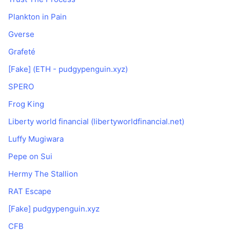
Plankton in Pain
Gverse
Grafeté
[Fake] (ETH - pudgypenguin.xyz)
SPERO
Frog King
Liberty world financial (libertyworldfinancial.net)
Luffy Mugiwara
Pepe on Sui
Hermy The Stallion
RAT Escape
[Fake] pudgypenguin.xyz
CFB