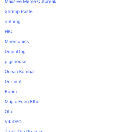
Massive Meme Outbreak
Shrimp Paste
nothing
HIO
Mnemonics
DejenDog
pigshouse
Ocean Kombat
Dormint
Boom
Magic Eden Ether
Otto
VitaDAO
Trust The Process