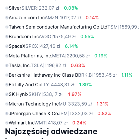
Silver
SILVER
232,07 zł
0.08%
Amazon.com Inc
AMZN
1017,02 zł
0.14%
Taiwan Semiconductor Manufacturing Co Ltd
TSM
1569,99 
Broadcom Inc
AVGO
1575,49 zł
0.55%
SpaceX
SPCX
427,46 zł
6.14%
Meta Platforms, Inc.
META
2200,58 zł
0.19%
Tesla, Inc.
TSLA
1196,82 zł
0.63%
Berkshire Hathaway Inc Class B
BRK.B
1953,45 zł
1.11%
Eli Lilly And Co
LLY
4448,31 zł
1.89%
SK Hynix
SKHY
538,17 zł
4.97%
Micron Technology Inc
MU
3323,59 zł
1.31%
JPmorgan Chase & Co
JPM
1332,03 zł
0.82%
Walmart Inc
WMT
418,07 zł
0.24%
Najczęściej odwiedzane