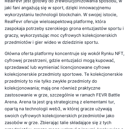
RealFevr jest gotowy do zrewolucjonizowania sposobu, w
jaki fani angażują się w sport, dzięki innowacyjnemu
wykorzystaniu technologii blockchain. W swojej istocie,
RealFevr oferuje wieloaspektową platformę, która
zaspokaja potrzeby szerokiego grona entuzjastów sportu i
graczy, wykorzystując moc cyfrowych kolekcjonerskich
przedmiotów i gier wideo w dziedzinie sportu.
Główna oferta platformy koncentruje się wokół Rynku NFT,
cyfrowej przestrzeni, gdzie entuzjaści mogą kupować,
sprzedawać lub wymieniać licencjonowane cyfrowe
kolekcjonerskie przedmioty sportowe. Te kolekcjonerskie
przedmioty to nie tylko zwykłe przedmioty do
kolekcjonowania; mają one również praktyczne
zastosowanie w grze, szczególnie w ramach FEVR Battle
Arena. Arena ta jest grą strategiczną z elementami tur,
opartą na technologii web3, w której gracze używają
swoich cyfrowych kolekcjonerskich przedmiotów jako
zasobów w grze. Zbierając talie składające się z tych