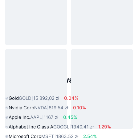
Popularne aktywa ze świata
rzeczywistego
Gold
GOLD
15 892,02 zł
0.04%
Nvidia Corp
NVDA
819,54 zł
0.10%
Apple Inc.
AAPL
1167 zł
0.45%
Alphabet Inc Class A
GOOGL
1340,41 zł
1.29%
Microsoft Corp
MSFT
1863,52 zł
2.54%