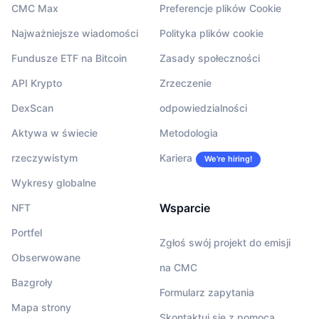
CMC Max
Preferencje plików Cookie
Najważniejsze wiadomości
Polityka plików cookie
Fundusze ETF na Bitcoin
Zasady społeczności
API Krypto
Zrzeczenie
DexScan
odpowiedzialności
Aktywa w świecie
Metodologia
rzeczywistym
Kariera
We’re hiring!
Wykresy globalne
Wsparcie
NFT
Portfel
Zgłoś swój projekt do emisji
Obserwowane
na CMC
Bazgroły
Formularz zapytania
Mapa strony
Skontaktuj się z pomocą