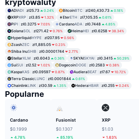
kryptowaluty
ADI
ADI
zł25.73
Bitcoin
BTC
zł240,430.73
0.24%
0.18%
XRP
XRP
zł3.85
Eter
ETH
zł7,105.35
1.32%
0.61%
Pi
PI
zł0.3275
Cardano
ADA
zł0.7448
7.03%
4.85%
Solana
SOL
zł271.42
Heima
HEI
zł0.6258
0.76%
38.34%
Hyperliquid
HYPE
zł207.95
0.56%
Zcash
ZEC
zł1,885.05
0.23%
Shiba Inu
SHIB
zł0.00001744
2.77%
Stellar
XLM
zł0.6043
SKYAI
SKYAI
zł0.3415
0.36%
50.29%
Sui
SUI
zł2.52
Dogecoin
DOGE
zł0.2583
1.02%
0.38%
Kaspa
KAS
zł0.09597
Audiera
BEAT
zł7.67
0.87%
10.72%
Terra Classic
LUNC
zł0.0001844
0.61%
Chainlink
LINK
zł30.59
Hedera
HBAR
zł0.255
1.35%
0.24%
Popularne
Cardano
Fusionist
XRP
$0.1999
$0.1307
$1.03
4.78%
85.19%
1.63%