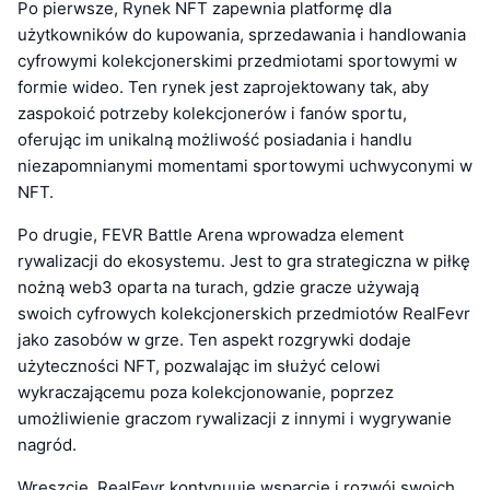
Po pierwsze, Rynek NFT zapewnia platformę dla
użytkowników do kupowania, sprzedawania i handlowania
cyfrowymi kolekcjonerskimi przedmiotami sportowymi w
formie wideo. Ten rynek jest zaprojektowany tak, aby
zaspokoić potrzeby kolekcjonerów i fanów sportu,
oferując im unikalną możliwość posiadania i handlu
niezapomnianymi momentami sportowymi uchwyconymi w
NFT.
Po drugie, FEVR Battle Arena wprowadza element
rywalizacji do ekosystemu. Jest to gra strategiczna w piłkę
nożną web3 oparta na turach, gdzie gracze używają
swoich cyfrowych kolekcjonerskich przedmiotów RealFevr
jako zasobów w grze. Ten aspekt rozgrywki dodaje
użyteczności NFT, pozwalając im służyć celowi
wykraczającemu poza kolekcjonowanie, poprzez
umożliwienie graczom rywalizacji z innymi i wygrywanie
nagród.
Wreszcie, RealFevr kontynuuje wsparcie i rozwój swoich