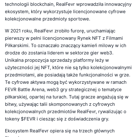
technologii blockchain, RealFevr wprowadziła innowacyjny
ekosystem, który wykorzystuje licencjonowane cyfrowe
kolekcjonowalne przedmioty sportowe.
W 2021 roku, RealFevr zrobiło furorę, uruchamiając
pierwszy w pełni licencjonowany Rynek NFT z Filmami
Piłkarskimi. To oznaczało znaczący kamień milowy w ich
drodze do zostania liderem w sektorze gier web3.
Unikalna propozycja sprzedaży platformy leży w
użyteczności jej NFT, które nie są tylko kolekcjonowalnymi
przedmiotami, ale posiadają także funkcjonalności w grze.
Te cyfrowe aktywa mogą być wykorzystywane w ramach
FEVR Battle Arena, web3 gry strategicznej o tematyce
piłkarskiej, opartej na turach. Tutaj gracze angażują się w
bitwy, używając talii skomponowanych z cyfrowych
kolekcjonowalnych przedmiotów RealFevr, rywalizując o
tokeny $FEVR i ciesząc się z doświadczenia gry.
Ekosystem RealFevr opiera się na trzech głównych