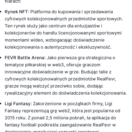
filarach:
Rynek NFT
: Platforma do kupowania i sprzedawania
cyfrowych kolekcjonowalnych przedmiotów sportowych.
Ten rynek służy jako centrum dla entuzjastów i
kolekcjonerów do handlu licencjonowanymi sportowymi
momentami wideo, wzbogacając doświadczenie
kolekcjonowania o autentyczność i ekskluzywność.
FEVR Battle Arena
: Jako pierwsza gra strategiczna o
tematyce piłkarskiej w web3, oferuje graczom
innowacyjne doświadczenie w grze. Budując talie z
cyfrowych kolekcjonowalnych przedmiotów RealFevr,
gracze mogą walczyć przeciwko sobie, dodając
rywalizacyjny element do doświadczenia kolekcjonowania.
Ligi Fantasy
: Zakorzenione w początkach firmy, Ligi
Fantasy reprezentują grę web2, która jest popularna od
2015 roku. Z ponad 2,5 miliona pobrań, ta aplikacja do
fantasy football podkreśla zaangażowanie RealFevr w
dostarczanie angażującej rozrywki sportowej.