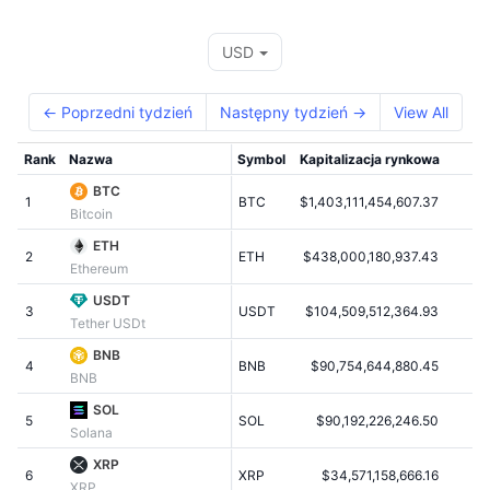
Najlepsi Traderzy
Artykuły
Wpływy/odpływy na giełdy
DEX API
Przelicznik
Tabele liderów
Spot
USD
Sentyment
Biznes
Newsletter
Wskaźniki
Popularne
Instrumenty pochodne
← Poprzedni tydzień
Następny tydzień →
View All
Cennik
CMC Launch
Nadchodzące
Indeks strachu i chciwości.
Rank
Nazwa
Symbol
Kapitalizacja rynkowa
Zasoby
CMC Labs
Ostatnio dodane
Indeks sezonu Altcoinów
BTC
1
BTC
$1,403,111,454,607.37
$7
Bitcoin
CMC Max
Wzrosty i spadki
Wskaźniki cyklu rynkowego
ETH
Dokumentacja
2
ETH
$438,000,180,937.43
$
Ethereum
Najważniejsze wiadomości
Najczęściej wyświetlane
Dominacja Bitcoina
Często zadawane pytania
USDT
3
USDT
$104,509,512,364.93
Tether USDt
Bot Telegramu
Nastawienie społeczności
CoinMarketCap 20 Index
BNB
4
Integracje AI
BNB
$90,754,644,880.45
Reklama
BNB
Ranking łańcuchów
CoinMarketCap 100 Index
SOL
CMC Hub Agentów
5
SOL
$90,192,226,246.50
Solana
Rynki predykcyjne
Przepływy ETF
Widżety na stronę
XRP
Rynek Umiejętności
6
XRP
$34,571,158,666.16
XRP