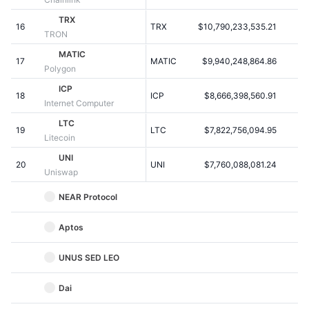
Nadchodzące wyprzedaże
Stopy finansowania
TRX
Ucz się i zarabiaj
16
TRX
$10,790,233,535.21
TRON
MATIC
17
MATIC
$9,940,248,864.86
Kalendarze
Polygon
ICP
18
ICP
$8,666,398,560.91
Kalendarz ICO
Internet Computer
LTC
19
Kalendarz wydarzeń
LTC
$7,822,756,094.95
Litecoin
UNI
20
UNI
$7,760,088,081.24
Uniswap
NEAR Protocol
Aptos
UNUS SED LEO
Dai