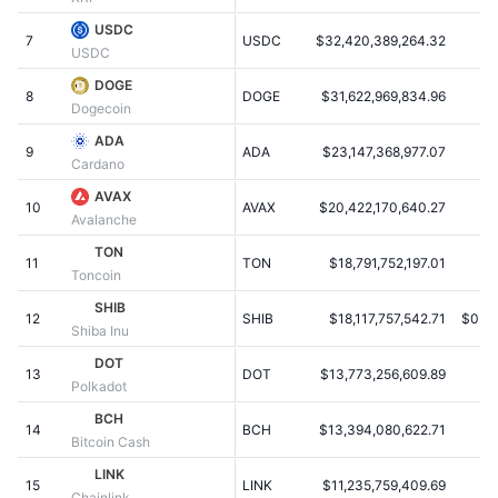
Popularne
Krypto ETF
USDC
Baza wiedzy
CMC MCP
7
USDC
$32,420,389,264.32
USDC
Nowy
Fundusze ETF na Bitcoin
DOGE
x402
Aktualności
8
DOGE
$31,622,969,834.96
Dogecoin
Krypto
Fundusze ETF na Eter
ADA
Academy
9
ADA
$23,147,368,977.07
Cardano
Polityka
Analiza techniczna
Badania
AVAX
10
AVAX
$20,422,170,640.27
Avalanche
Sporty
RSI
Filmy
TON
11
TON
$18,791,752,197.01
Toncoin
Finanse
MACD
Słowniczek
SHIB
12
SHIB
$18,117,757,542.71
$0.0
Shiba Inu
Technologia
DOT
Instrumenty pochodne
Kampanie
13
DOT
$13,773,256,609.89
Polkadot
NFT
BCH
Przegląd
Airdropy
14
BCH
$13,394,080,622.71
Bitcoin Cash
Ogólne statystyki NFT
LINK
Likwidacje
Nagrody w postaci diamentów
15
LINK
$11,235,759,409.69
Chainlink