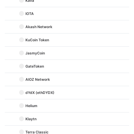
Kava
IOTA
Akash Network
KuCoin Token
JasmyCoin
GateToken
AIOZ Network
dYdX (ethDYDX)
Helium
Klaytn
Terra Classic