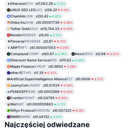
Ethereum
ETH
zł7,063.29
0.12%
UNUS SED LEO
LEO
zł36.22
0.19%
Chainlink
LINK
zł30.42
0.81%
Shiba Inu
SHIB
zł0.00001739
2.86%
Tether Gold
XAUt
zł15,744.33
0.59%
Render
RENDER
zł5.00
2.12%
Pieverse
PIEVERSE
zł2.81
8.73%
AINFT
NFT
zł0.000001003
0.28%
Compound
COMP
zł60.67
Nexo
NEXO
zł2.68
0.74%
0.53%
Ethereum Name Service
ENS
zł15.62
0.46%
Maple Finance
SYRUP
zł0.5662
3.08%
ether.fi
ETHFI
zł1.35
0.52%
Artificial Superintelligence Alliance
FET
zł0.5006
3.72%
JasmyCoin
JASMY
zł0.01534
0.06%
PEAKDEFI
PEAK
zł0.0002289
0.25%
Frontier
FRONT
zł0.04795
0.55%
Wat
WAT
zł0.000000863
0.71%
Niftyx Protocol
SHROOM
zł0.007223
0.18%
RMRK
RMRK
zł0.04152
3.47%
Najczęściej odwiedzane