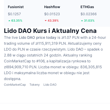
Fusionist
Hashflow
ETHGas
$0.1257
$0.01523
$0.02366
63.35%
43.39%
31.03%
Lido DAO Kurs i Aktualny Cena
The live
Lido DAO price today
is zł1.07 PLN with a 24-hour
trading volume of zł115,911,319 PLN.
Aktualizujemy ceny
LDO do PLN w czasie rzeczywistym.
Lido DAO – spadek o
2.88 w ciągu ostatnich 24 godzin.
Aktualny ranking
CoinMarketCap to #106, a kapitalizacja rynkowa to
zł894,909,710 PLN.
Liczba monet w obiegu: 836,305,815
LDO
i maksymalna liczba monet w obiegu nie jest
dostępna.
CoinMarketCap
Tokeny
Lido DAO