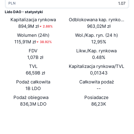
PLN
Popularne
Krypto ETF
Baza wiedzy
CMC MCP
Lido DAO - statystyki
Kapitalizacja rynkowa
Nowy
Odblokowana kap. rynkowa
Fundusze ETF na Bitcoin
x402
Aktualności
894,9M zł
963,02M zł
2.88%
Krypto
Fundusze ETF na Eter
Wolumen (24h)
Wol./Kap. ryn. (24 h)
Academy
115,91M zł
12,95%
38.92%
Polityka
FDV
Likw./Kap. rynkowa
Analiza techniczna
Badania
1,07B zł
0.48%
Sporty
TVL
Kapitalizacja rynkowa/TVL
RSI
Filmy
66,59B zł
0,01343
Finanse
MACD
Podaż całkowita
Całkowita podaż
Słowniczek
1B LDO
--
Technologia
Podaż obiegowa
Posiadacze
Instrumenty pochodne
Kampanie
836,3M LDO
86,23K
NFT
Przegląd
Strona internetowa
Airdropy
Website
Whitepaper
Ogólne statystyki NFT
Media społ.
Likwidacje
Nagrody w postaci diamentów