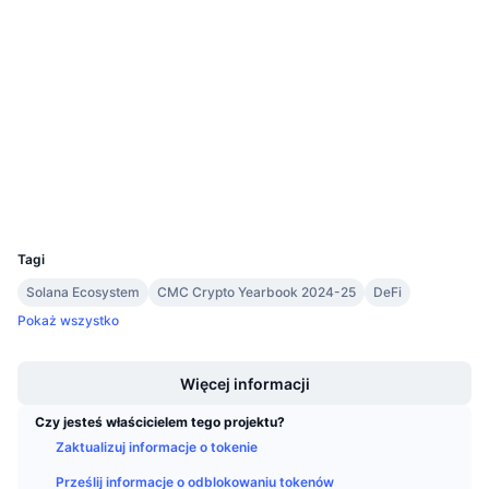
Nadchodzące wyprzedaże
0x5a98...ef1b32
Stopy finansowania
Kontrakty
Ucz się i zarabiaj
4.4
Ocena (CertiK)
Kalendarze
etherscan.io
Explorer
Kalendarz ICO
Wallets
Kalendarz wydarzeń
UCID
8000
Tagi
Solana Ecosystem
CMC Crypto Yearbook 2024-25
DeFi
Pokaż wszystko
Boost
Więcej informacji
Czy jesteś właścicielem tego projektu?
Zaktualizuj informacje o tokenie
Prześlij informacje o odblokowaniu tokenów