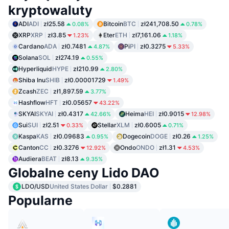
kryptowaluty
ADI
ADI
zł25.58
Bitcoin
BTC
zł241,708.50
0.08%
0.78%
XRP
XRP
zł3.85
Eter
ETH
zł7,161.06
1.23%
1.18%
Cardano
ADA
zł0.7481
Pi
PI
zł0.3275
4.87%
5.33%
Solana
SOL
zł274.19
0.55%
Hyperliquid
HYPE
zł210.99
2.80%
Shiba Inu
SHIB
zł0.00001729
1.49%
Zcash
ZEC
zł1,897.59
3.77%
Hashflow
HFT
zł0.05657
43.22%
SKYAI
SKYAI
zł0.4317
Heima
HEI
zł0.9015
42.66%
12.98%
Sui
SUI
zł2.51
Stellar
XLM
zł0.6005
0.33%
0.71%
Kaspa
KAS
zł0.09683
Dogecoin
DOGE
zł0.26
0.95%
1.25%
Canton
CC
zł0.3276
Ondo
ONDO
zł1.31
12.92%
4.53%
Audiera
BEAT
zł8.13
9.35%
Globalne ceny Lido DAO
LDO/USD
United States Dollar
$0.2881
Popularne