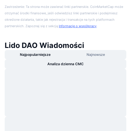
Zastrzeżenie: Ta strona może zawierać linki partnerskie. CoinMarketCap może
otrzymać środki finansowe, jeśli odwiedzisz linki partnerskie i podejmiesz
określone działania, takie jak rejestracja i transakcje na tych platformach
partnerskich. Zapoznaj się z sekcją
Informacje o współpracy
.
Lido DAO Wiadomości
Najpopularniejsze
Najnowsze
Analiza dzienna CMC