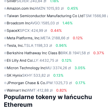
Silver
SILVER
240,84 zł
1.18%
Amazon.com Inc
AMZN
1015,93 zł
0.45%
Taiwan Semiconductor Manufacturing Co Ltd
TSM
1566,98 
Broadcom Inc
AVGO
1585,03 zł
1.46%
SpaceX
SPCX
424,99 zł
0.44%
Meta Platforms, Inc.
META
2188,66 zł
0.12%
Tesla, Inc.
TSLA
1198,33 zł
0.96%
Berkshire Hathaway Inc Class B
BRK.B
1941,58 zł
0.37%
Eli Lilly And Co
LLY
4432,75 zł
0.12%
Micron Technology Inc
MU
3374,26 zł
3.05%
SK Hynix
SKHY
533,82 zł
0.13%
JPmorgan Chase & Co
JPM
1325,73 zł
0.17%
Walmart Inc
WMT
412,88 zł
0.82%
Popularne tokeny w łańcuchu
Ethereum