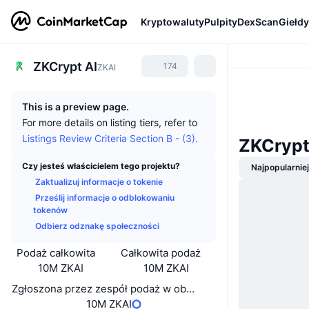
Kryptowaluty
Pulpity
DexScan
Giełdy
ZKCrypt AI
174
ZKAI
This is a preview page.
For more details on listing tiers, refer to
Listings Review Criteria Section B - (3).
ZKCrypt
Czy jesteś właścicielem tego projektu?
Najpopularnie
Zaktualizuj informacje o tokenie
Prześlij informacje o odblokowaniu
tokenów
Odbierz odznakę społeczności
Podaż całkowita
Całkowita podaż
10M ZKAI
10M ZKAI
Zgłoszona przez zespół podaż w obiegu
10M ZKAI