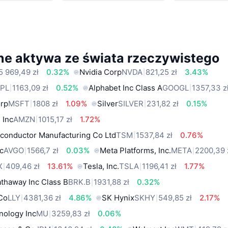
ne aktywa ze świata rzeczywistego
5 969,49 zł
0.32%
Nvidia Corp
NVDA
821,25 zł
3.43%
PL
1163,09 zł
0.52%
Alphabet Inc Class A
GOOGL
1357,33 z
orp
MSFT
1808 zł
1.09%
Silver
SILVER
231,82 zł
0.15%
 Inc
AMZN
1015,17 zł
1.72%
conductor Manufacturing Co Ltd
TSM
1537,84 zł
0.76%
c
AVGO
1566,7 zł
0.03%
Meta Platforms, Inc.
META
2200,39 
X
409,46 zł
13.61%
Tesla, Inc.
TSLA
1196,41 zł
1.77%
thaway Inc Class B
BRK.B
1931,88 zł
0.32%
 Co
LLY
4381,36 zł
4.86%
SK Hynix
SKHY
549,85 zł
2.17%
nology Inc
MU
3259,83 zł
0.06%