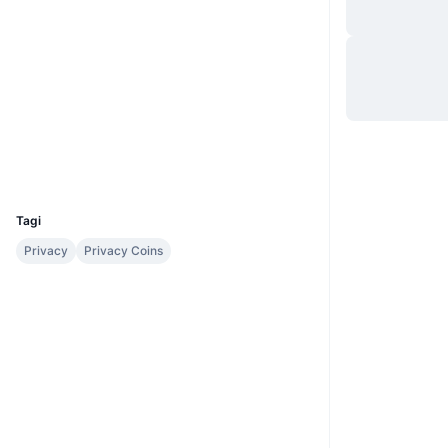
Website
Strona internetowa
Whitepaper
Media społ.
Kontrakty
0x5959...c6A94F
Explorer
etherscan.io
Wallets
UCID
36482
Tagi
Privacy
Privacy Coins