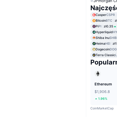
JPmorgan C
Najczęś
Casper
CSPR
Bitcoin
BTC
z
Pi
PI
zł0.35
Hyperliquid
HY
Shiba Inu
SHIB
Heima
HEI
zł
Dogecoin
DOG
Terra Classic
Popular
Ethereum
$1,906.8
1.96%
CoinMarketCap