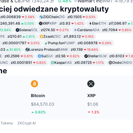
hase & Co
JPM
1340,24 zł
0.48%
Walmart Inc
WMT
419,79 z
ciej odwiedzane kryptowaluty
zł0.006839
ZIGChain
ZIG
zł0.1505
2.58%
0.53%
ł240,391.48
XRP
XRP
zł3.93
Eter
ETH
zł7,096.97
0.50%
1.42%
1
Solana
SOL
zł274.50
Cardano
ADA
zł0.7094
12.84%
0.27%
0.85%
PE
zł210.61
Zcash
ZEC
zł1,893.12
2.81%
0.19%
zł0.00001797
Pump.fun
PUMP
zł0.008978
3.01%
0.26%
1.03
Lorenzo Protocol
BANK
zł0.159
81.80%
19.64%
E
zł0.2596
Sui
SUI
zł2.56
Stellar
XLM
zł0.6103
0.61%
0.82%
1.
LUNC
zł0.0001851
Kaspa
KAS
zł0.09725
Ondo
ONDO
0.83%
1.17%
ne
Bitcoin
XRP
$64,570.03
$1.06
0.62%
1.3%
Tokeny
ZKCrypt AI