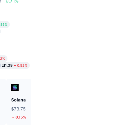
ł
0.71%
.85%
93%
zł1.39
0.52%
Solana
Tether Gold
$73.75
$4,266.33
0.15%
4.7%