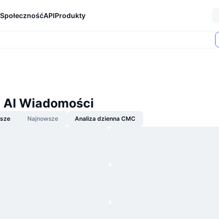
Społeczność
API
Produkty
 AI Wiadomości
jsze
Najnowsze
Analiza dzienna CMC