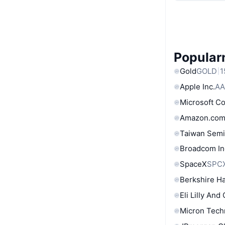
Popular
Gold
GOLD
1
Apple Inc.
AA
Microsoft C
Amazon.com
Taiwan Semi
Broadcom In
SpaceX
SPC
Berkshire Ha
Eli Lilly And
Micron Tech