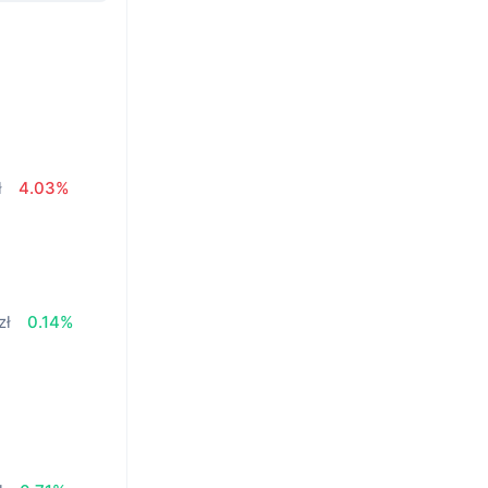
ł
4.03%
zł
0.14%