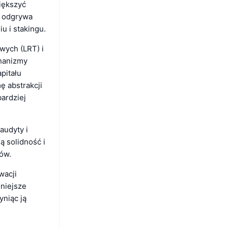
iększyć
, odgrywa
u i stakingu.
wych (LRT) i
chanizmy
pitału
ę abstrakcji
ardziej
audyty i
ą solidność i
ów.
wacji
niejsze
niąc ją