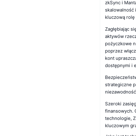
zkSync i Mant
skalowalność 
kluczową rolę
Zagłębiając si
aktywów rzecz
pożyczkowe nie
poprzez włącz
kont upraszcz
dostępnymi i 
Bezpieczeństw
strategiczne p
niezawodność 
Szeroki zasię
finansowych. 
technologie, 
kluczowym gra