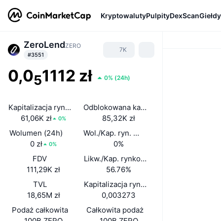
Kryptowaluty
Pulpity
DexScan
Giełdy
ZeroLend
ZERO
7K
#3551
0,0
1112 zł
5
0%
(
24h
)
Kapitalizacja rynkowa
Odblokowana kap. rynkowa
61,06K zł
85,32K zł
0%
Wolumen (24h)
Wol./Kap. ryn. (24 h)
0 zł
0%
0%
FDV
Likw./Kap. rynkowa
111,29K zł
56.76%
TVL
Kapitalizacja rynkowa/TVL
18,65M zł
0,003273
Podaż całkowita
Całkowita podaż
100B ZERO
100B ZERO