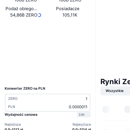
Podaż obiegowa
Posiadacze
54,86B ZERO
105,11K
Website
Strona internetowa
Whitepaper
Media społ.
Kontrakty
0x7835...C3C7A7
2.8
Ocena (CertiK)
Explorer
lineascan.build
UCID
Rynki Z
31076
Konwerter ZERO na PLN
Wszystkie
ZERO
PLN
Wydajność cenowa
24h
Najniższa
Najwyższa
0.0
1112
zł
0.0
1114
zł