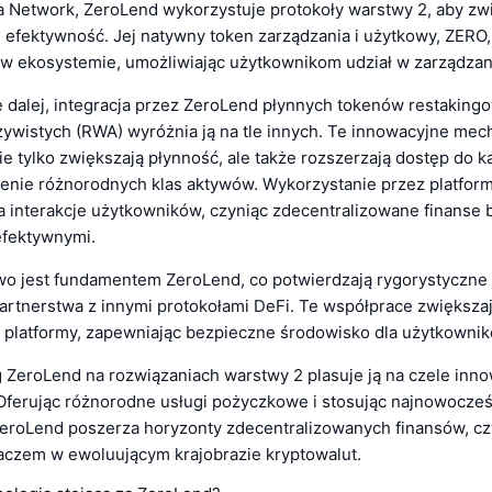
a Network, ZeroLend wykorzystuje protokoły warstwy 2, aby zw
i efektywność. Jej natywny token zarządzania i użytkowy, ZERO
 w ekosystemie, umożliwiając użytkownikom udział w zarządzani
ę dalej, integracja przez ZeroLend płynnych tokenów restakingo
ywistych (RWA) wyróżnia ją na tle innych. Te innowacyjne me
 tylko zwiększają płynność, ale także rozszerzają dostęp do ka
enie różnorodnych klas aktywów. Wykorzystanie przez platform
a interakcje użytkowników, czyniąc zdecentralizowane finanse b
efektywnymi.
o jest fundamentem ZeroLend, co potwierdzają rygorystyczne 
artnerstwa z innymi protokołami DeFi. Te współprace zwiększaj
platformy, zapewniając bezpieczne środowisko dla użytkownik
g ZeroLend na rozwiązaniach warstwy 2 plasuje ją na czele inno
Oferując różnorodne usługi pożyczkowe i stosując najnowocześ
ZeroLend poszerza horyzonty zdecentralizowanych finansów, czy
czem w ewoluującym krajobrazie kryptowalut.