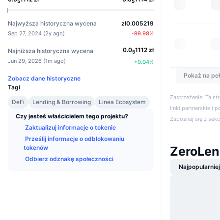
5
5
Najwyższa historyczna wycena
zł0.005219
Sep 27, 2024
(
2y ago
)
-99.98
%
0.0
1112
zł
Najniższa historyczna wycena
5
Jun 29, 2026
(
1m ago
)
+
0.04
%
Pokaż na peł
Zobacz dane historyczne
Tagi
Zastrzeżenie: Ta s
DeFi
Lending & Borrowing
Linea Ecosystem
linki partnerskie i 
Czy jesteś właścicielem tego projektu?
Zapoznaj się z sek
Zaktualizuj informacje o tokenie
Prześlij informacje o odblokowaniu
tokenów
ZeroLen
Odbierz odznakę społeczności
Najpopularnie