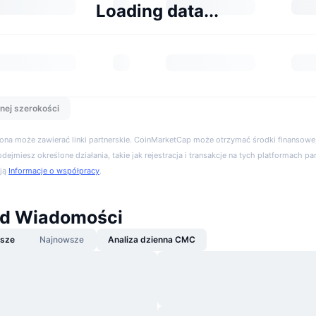
Loading data...
nej szerokości
trona może zawierać linki partnerskie. CoinMarketCap może otrzymać środki finansowe,
podejmiesz określone działania, takie jak rejestracja i transakcje na tych platformach pa
cją
Informacje o współpracy
.
d Wiadomości
jsze
Najnowsze
Analiza dzienna CMC