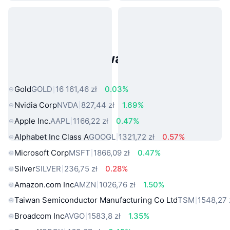
Popularne aktywa ze świata
rzeczywistego
Gold
GOLD
16 161,46 zł
0.03%
Nvidia Corp
NVDA
827,44 zł
1.69%
Apple Inc.
AAPL
1166,22 zł
0.47%
Alphabet Inc Class A
GOOGL
1321,72 zł
0.57%
Microsoft Corp
MSFT
1866,09 zł
0.47%
Silver
SILVER
236,75 zł
0.28%
Amazon.com Inc
AMZN
1026,76 zł
1.50%
Taiwan Semiconductor Manufacturing Co Ltd
TSM
1548,27 
Broadcom Inc
AVGO
1583,8 zł
1.35%