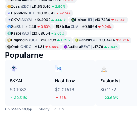
Zcash
ZEC
zł1,893.46
2.80%
Hashflow
HFT
zł0.05642
47.74%
SKYAI
SKYAI
zł0.4062
Heima
HEI
zł0.7489
33.51%
15.14%
Sui
SUI
zł2.49
Stellar
XLM
zł0.5964
0.60%
0.04%
Kaspa
KAS
zł0.09654
2.63%
Dogecoin
DOGE
zł0.2598
Canton
CC
zł0.3414
1.35%
8.72%
Ondo
ONDO
zł1.31
Audiera
BEAT
zł7.79
4.66%
2.60%
Popularne
SKYAI
Hashflow
Fusionist
$0.1082
$0.01516
$0.1172
32.51%
51%
23.68%
CoinMarketCap
Tokeny
ZEON