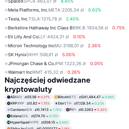
SpaceX
SPCX
463,07 zł
8.45%
Meta Platforms, Inc.
META
2205,34 zł
0.62%
Tesla, Inc.
TSLA
1215,78 zł
2.40%
Berkshire Hathaway Inc Class B
BRK.B
1934,56 zł
0.75%
Eli Lilly And Co
LLY
4424,31 zł
0.10%
Micron Technology Inc
MU
3198,01 zł
2.36%
SK Hynix
SKHY
506,61 zł
5.00%
JPmorgan Chase & Co
JPM
1323,26 zł
0.05%
Walmart Inc
WMT
415,32 zł
0.26%
Najczęściej odwiedzane
kryptowaluty
ADI
ADI
zł25.56
Bitcoin
BTC
zł241,484.47
0.37%
0.56%
XRP
XRP
zł3.82
Eter
ETH
zł7,128.34
1.75%
0.23%
Cardano
ADA
zł0.7413
Pi
PI
zł0.3263
1.70%
5.32%
Solana
SOL
zł274.70
0.73%
Hyperliquid
HYPE
zł208.15
0.05%
Shiba Inu
SHIB
zł0.0000172
2.18%