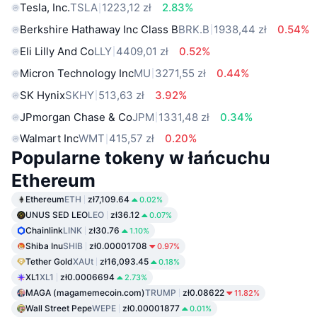
Tesla, Inc.
TSLA
1223,12 zł
2.83%
Berkshire Hathaway Inc Class B
BRK.B
1938,44 zł
0.54%
Eli Lilly And Co
LLY
4409,01 zł
0.52%
Micron Technology Inc
MU
3271,55 zł
0.44%
SK Hynix
SKHY
513,63 zł
3.92%
JPmorgan Chase & Co
JPM
1331,48 zł
0.34%
Walmart Inc
WMT
415,57 zł
0.20%
Popularne tokeny w łańcuchu
Ethereum
Ethereum
ETH
zł7,109.64
0.02%
UNUS SED LEO
LEO
zł36.12
0.07%
Chainlink
LINK
zł30.76
1.10%
Shiba Inu
SHIB
zł0.00001708
0.97%
Tether Gold
XAUt
zł16,093.45
0.18%
XL1
XL1
zł0.0006694
2.73%
MAGA (magamemecoin.com)
TRUMP
zł0.08622
11.82%
Wall Street Pepe
WEPE
zł0.00001877
0.01%