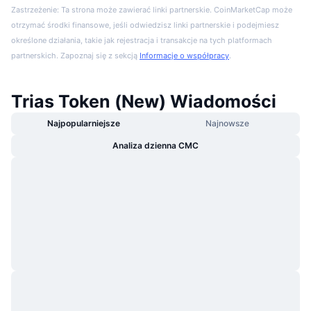
Zastrzeżenie: Ta strona może zawierać linki partnerskie. CoinMarketCap może
otrzymać środki finansowe, jeśli odwiedzisz linki partnerskie i podejmiesz
określone działania, takie jak rejestracja i transakcje na tych platformach
partnerskich. Zapoznaj się z sekcją
Informacje o współpracy
.
Trias Token (New) Wiadomości
Najpopularniejsze
Najnowsze
Analiza dzienna CMC