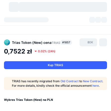
Kryptowaluty
Pulpity
Kryptowaluty
DexScan
Rynki
Ranking
Trias Token (New)
cena
80K
#1857
TRIAS
0,7522 zł
0.02%
(
24h
)
Sygnały
Giełdy
Kategorie
New
Przegląd rynku
Popularne
Społeczność
Migawki historyczne
Rynek Spot
Scentralizowane giełdy
Kup TRIAS
Nowy
Feed
API
Odblokowania tokenów
Liczba kryptowalut
Spot
TRIAS has recently migrated from
Old Contract
to
New Contract
.
For more details, kindly check the official announcement
here
.
Zyskujące
Tematy
Yields
Produkty
Bitcoin Skarbce
Instrumenty pochodne
API
Eksplorator memów
Wykres Trias Token (New) na PLN
Na żywo
Aktywa w świecie rzeczywistym
BNB Skarbce
Produkty
API Krypto
Zdecentralizowane giełdy