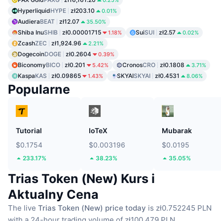
0.25%
Hyperliquid
HYPE
zł203.10
0.01%
Audiera
BEAT
zł12.07
35.50%
Shiba Inu
SHIB
zł0.00001715
Sui
SUI
zł2.57
1.18%
0.02%
Zcash
ZEC
zł1,924.96
2.21%
Dogecoin
DOGE
zł0.2604
0.39%
Biconomy
BICO
zł0.201
Cronos
CRO
zł0.1808
5.42%
3.71%
Kaspa
KAS
zł0.09865
SKYAI
SKYAI
zł0.4531
1.43%
8.06%
Popularne
Tutorial
IoTeX
Mubarak
$0.1754
$0.003196
$0.0195
233.17%
38.23%
35.05%
Trias Token (New) Kurs i
Aktualny Cena
The live
Trias Token (New) price today
is zł0.752245 PLN
with a 24-hour trading volume of zł100,479 PLN.