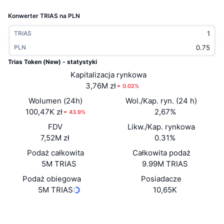
Popularne
Krypto ETF
Konwerter TRIAS na PLN
Baza wiedzy
CMC MCP
Nowy
Fundusze ETF na Bitcoin
TRIAS
x402
Aktualności
PLN
Krypto
Fundusze ETF na Eter
Trias Token (New) - statystyki
Academy
Kapitalizacja rynkowa
Polityka
3,76M zł
0.02%
Analiza techniczna
Badania
Wolumen (24h)
Wol./Kap. ryn. (24 h)
Sporty
100,47K zł
2,67%
RSI
Filmy
43.9%
FDV
Likw./Kap. rynkowa
Finanse
MACD
Słowniczek
7,52M zł
0.31%
Podaż całkowita
Technologia
Całkowita podaż
5M TRIAS
9.99M TRIAS
Instrumenty pochodne
Kampanie
Podaż obiegowa
Posiadacze
NFT
5M TRIAS
10,65K
Przegląd
Airdropy
Ogólne statystyki NFT
Strona internetowa
Website
Likwidacje
Nagrody w postaci diamentów
Media społ.