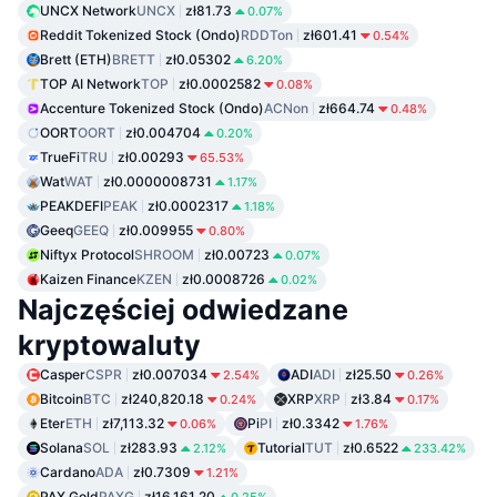
UNCX Network
UNCX
zł81.73
0.07%
Reddit Tokenized Stock (Ondo)
RDDTon
zł601.41
0.54%
Brett (ETH)
BRETT
zł0.05302
6.20%
TOP AI Network
TOP
zł0.0002582
0.08%
Accenture Tokenized Stock (Ondo)
ACNon
zł664.74
0.48%
OORT
OORT
zł0.004704
0.20%
TrueFi
TRU
zł0.00293
65.53%
Wat
WAT
zł0.0000008731
1.17%
PEAKDEFI
PEAK
zł0.0002317
1.18%
Geeq
GEEQ
zł0.009955
0.80%
Niftyx Protocol
SHROOM
zł0.00723
0.07%
Kaizen Finance
KZEN
zł0.0008726
0.02%
Najczęściej odwiedzane
kryptowaluty
Casper
CSPR
zł0.007034
ADI
ADI
zł25.50
2.54%
0.26%
Bitcoin
BTC
zł240,820.18
XRP
XRP
zł3.84
0.24%
0.17%
Eter
ETH
zł7,113.32
Pi
PI
zł0.3342
0.06%
1.76%
Solana
SOL
zł283.93
Tutorial
TUT
zł0.6522
2.12%
233.42%
Cardano
ADA
zł0.7309
1.21%
PAX Gold
PAXG
zł16,161.20