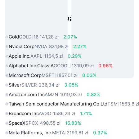
Popularne aktywa ze świata
rzeczywistego
Gold
GOLD
16 141,28 zł
2.07%
Nvidia Corp
NVDA
831,98 zł
2.27%
Apple Inc.
AAPL
1164,5 zł
0.29%
Alphabet Inc Class A
GOOGL
1319,09 zł
0.96%
Microsoft Corp
MSFT
1857,01 zł
0.03%
Silver
SILVER
236,34 zł
3.05%
Amazon.com Inc
AMZN
1019,93 zł
0.82%
Taiwan Semiconductor Manufacturing Co Ltd
TSM
1563,8 z
Broadcom Inc
AVGO
1586,23 zł
1.71%
SpaceX
SPCX
498,55 zł
15.83%
Meta Platforms, Inc.
META
2199,81 zł
0.37%