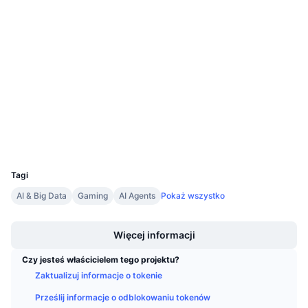
Nadchodzące wyprzedaże
0x3A85...48e95d
Stopy finansowania
Ucz się i zarabiaj
Kontrakty
3.9
Ocena (CertiK)
Kalendarze
Audits
etherscan.io
Kalendarz ICO
Explorer
Kalendarz wydarzeń
Wallets
UCID
8936
Tagi
AI & Big Data
Gaming
AI Agents
Pokaż wszystko
Boost
Więcej informacji
Czy jesteś właścicielem tego projektu?
Zaktualizuj informacje o tokenie
Prześlij informacje o odblokowaniu tokenów