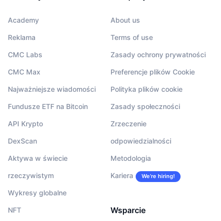
Academy
About us
Reklama
Terms of use
CMC Labs
Zasady ochrony prywatności
CMC Max
Preferencje plików Cookie
Najważniejsze wiadomości
Polityka plików cookie
Fundusze ETF na Bitcoin
Zasady społeczności
API Krypto
Zrzeczenie
DexScan
odpowiedzialności
Aktywa w świecie
Metodologia
rzeczywistym
Kariera
We’re hiring!
Wykresy globalne
Wsparcie
NFT