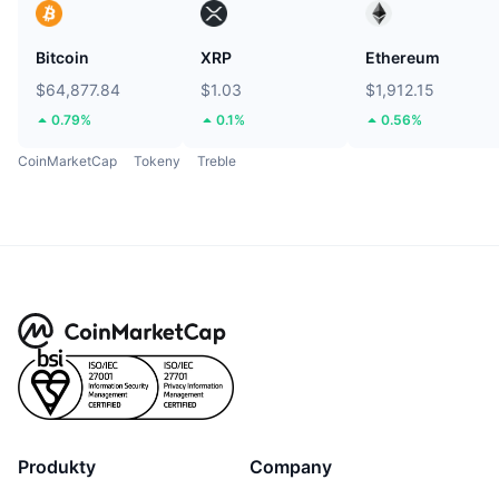
Bitcoin
XRP
Ethereum
$64,877.84
$1.03
$1,912.15
0.79%
0.1%
0.56%
CoinMarketCap
Tokeny
Treble
Produkty
Company