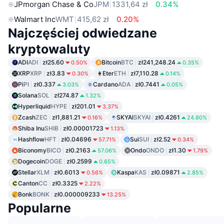
JPmorgan Chase & Co
JPM
1331,64 zł
0.34%
Walmart Inc
WMT
415,62 zł
0.20%
Najczęściej odwiedzane
kryptowaluty
ADI
ADI
zł25.60
Bitcoin
BTC
zł241,248.24
0.50%
0.35%
XRP
XRP
zł3.83
Eter
ETH
zł7,110.28
0.30%
0.14%
Pi
PI
zł0.337
Cardano
ADA
zł0.7441
3.03%
0.05%
Solana
SOL
zł274.87
1.32%
Hyperliquid
HYPE
zł201.01
3.37%
Zcash
ZEC
zł1,881.21
SKYAI
SKYAI
zł0.4261
0.16%
24.80%
Shiba Inu
SHIB
zł0.00001723
1.13%
Hashflow
HFT
zł0.04696
Sui
SUI
zł2.52
57.71%
0.34%
Biconomy
BICO
zł0.2163
Ondo
ONDO
zł1.30
57.06%
1.79%
Dogecoin
DOGE
zł0.2599
0.65%
Stellar
XLM
zł0.6013
Kaspa
KAS
zł0.09871
0.56%
2.85%
Canton
CC
zł0.3325
2.22%
Bonk
BONK
zł0.000009233
13.25%
Popularne