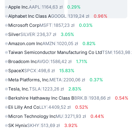
Apple Inc.
AAPL
1164,63 zł
0.29%
Alphabet Inc Class A
GOOGL
1319,24 zł
0.96%
Microsoft Corp
MSFT
1857,23 zł
0.03%
Silver
SILVER
236,37 zł
3.05%
Amazon.com Inc
AMZN
1020,05 zł
0.82%
Taiwan Semiconductor Manufacturing Co Ltd
TSM
1563,98 
Broadcom Inc
AVGO
1586,42 zł
1.71%
SpaceX
SPCX
498,6 zł
15.83%
Meta Platforms, Inc.
META
2200,06 zł
0.37%
Tesla, Inc.
TSLA
1223,26 zł
2.83%
Berkshire Hathaway Inc Class B
BRK.B
1938,66 zł
0.54%
Eli Lilly And Co
LLY
4409,52 zł
0.52%
Micron Technology Inc
MU
3271,93 zł
0.44%
SK Hynix
SKHY
513,69 zł
3.92%