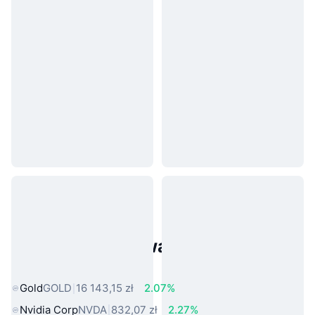
Popularne aktywa ze świata
rzeczywistego
Gold
GOLD
16 143,15 zł
2.07%
Nvidia Corp
NVDA
832,07 zł
2.27%