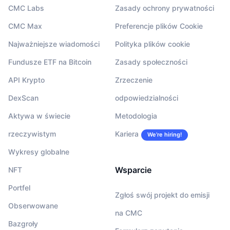
CMC Labs
Zasady ochrony prywatności
CMC Max
Preferencje plików Cookie
Najważniejsze wiadomości
Polityka plików cookie
Fundusze ETF na Bitcoin
Zasady społeczności
API Krypto
Zrzeczenie
DexScan
odpowiedzialności
Aktywa w świecie
Metodologia
rzeczywistym
Kariera
We’re hiring!
Wykresy globalne
Wsparcie
NFT
Portfel
Zgłoś swój projekt do emisji
Obserwowane
na CMC
Bazgroły