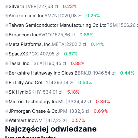
Silver
SILVER
227,63 zł
0.23%
Amazon.com Inc
AMZN
1020,98 zł
0.25%
Taiwan Semiconductor Manufacturing Co Ltd
TSM
1566,26 
Broadcom Inc
AVGO
1575,86 zł
0.86%
Meta Platforms, Inc.
META
2202,2 zł
0.14%
SpaceX
SPCX
407,95 zł
0.87%
Tesla, Inc.
TSLA
1190,45 zł
0.88%
Berkshire Hathaway Inc Class B
BRK.B
1946,54 zł
0.44%
Eli Lilly And Co
LLY
4393,14 zł
0.54%
SK Hynix
SKHY
534,91 zł
5.18%
Micron Technology Inc
MU
3324,42 zł
0.36%
JPmorgan Chase & Co
JPM
1332,6 zł
0.69%
Walmart Inc
WMT
417,23 zł
0.57%
Najczęściej odwiedzane