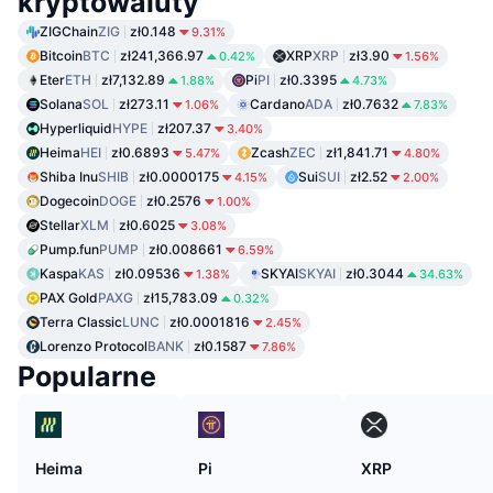
kryptowaluty
ZIGChain
ZIG
zł0.148
9.31%
Bitcoin
BTC
zł241,366.97
XRP
XRP
zł3.90
0.42%
1.56%
Eter
ETH
zł7,132.89
Pi
PI
zł0.3395
1.88%
4.73%
Solana
SOL
zł273.11
Cardano
ADA
zł0.7632
1.06%
7.83%
Hyperliquid
HYPE
zł207.37
3.40%
Heima
HEI
zł0.6893
Zcash
ZEC
zł1,841.71
5.47%
4.80%
Shiba Inu
SHIB
zł0.0000175
Sui
SUI
zł2.52
4.15%
2.00%
Dogecoin
DOGE
zł0.2576
1.00%
Stellar
XLM
zł0.6025
3.08%
Pump.fun
PUMP
zł0.008661
6.59%
Kaspa
KAS
zł0.09536
SKYAI
SKYAI
zł0.3044
1.38%
34.63%
PAX Gold
PAXG
zł15,783.09
0.32%
Terra Classic
LUNC
zł0.0001816
2.45%
Lorenzo Protocol
BANK
zł0.1587
7.86%
Popularne
Heima
Pi
XRP