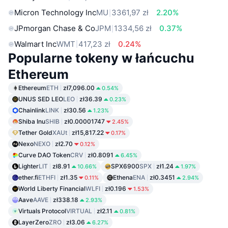
Micron Technology Inc
MU
3361,97 zł
2.20%
JPmorgan Chase & Co
JPM
1334,56 zł
0.37%
Walmart Inc
WMT
417,23 zł
0.24%
Popularne tokeny w łańcuchu
Ethereum
Ethereum
ETH
zł7,096.00
0.54%
UNUS SED LEO
LEO
zł36.39
0.23%
Chainlink
LINK
zł30.56
1.23%
Shiba Inu
SHIB
zł0.00001747
2.45%
Tether Gold
XAUt
zł15,817.22
0.17%
Nexo
NEXO
zł2.70
0.12%
Curve DAO Token
CRV
zł0.8091
6.45%
Lighter
LIT
zł8.91
SPX6900
SPX
zł1.24
10.66%
1.97%
ether.fi
ETHFI
zł1.35
Ethena
ENA
zł0.3451
0.11%
2.94%
World Liberty Financial
WLFI
zł0.196
1.53%
Aave
AAVE
zł338.18
2.93%
Virtuals Protocol
VIRTUAL
zł2.11
0.81%
LayerZero
ZRO
zł3.06
6.27%