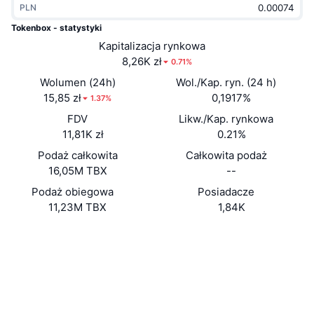
PLN
Popularne
Krypto ETF
Baza wiedzy
CMC MCP
Tokenbox - statystyki
Nowy
Kapitalizacja rynkowa
Fundusze ETF na Bitcoin
x402
Aktualności
8,26K zł
0.71%
Krypto
Fundusze ETF na Eter
Wolumen (24h)
Wol./Kap. ryn. (24 h)
Academy
15,85 zł
0,1917%
1.37%
Polityka
FDV
Likw./Kap. rynkowa
Analiza techniczna
Badania
11,81K zł
0.21%
Sporty
Podaż całkowita
Całkowita podaż
RSI
Filmy
16,05M TBX
--
Finanse
MACD
Podaż obiegowa
Posiadacze
Słowniczek
11,23M TBX
1,84K
Technologia
Strona internetowa
Website
Whitepaper
Instrumenty pochodne
Kampanie
Media społ.
NFT
Przegląd
Airdropy
Kontrakty
0x3a92...b11c6b
2.9
Ocena (CertiK)
Ogólne statystyki NFT
Likwidacje
Nagrody w postaci diamentów
etherscan.io