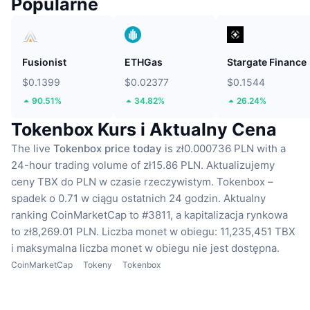
Popularne
Fusionist
ETHGas
Stargate Finance
$0.1399
$0.02377
$0.1544
90.51%
34.82%
26.24%
Tokenbox Kurs i Aktualny Cena
The live
Tokenbox price today
is zł0.000736 PLN with a
24-hour trading volume of zł15.86 PLN.
Aktualizujemy
ceny TBX do PLN w czasie rzeczywistym.
Tokenbox –
spadek o 0.71 w ciągu ostatnich 24 godzin.
Aktualny
ranking CoinMarketCap to #3811, a kapitalizacja rynkowa
to zł8,269.01 PLN.
Liczba monet w obiegu: 11,235,451 TBX
i maksymalna liczba monet w obiegu nie jest dostępna.
CoinMarketCap
Tokeny
Tokenbox