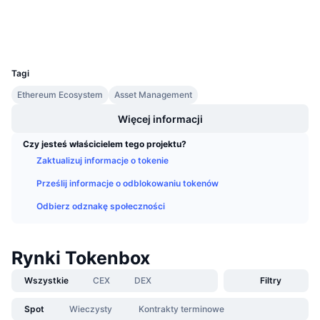
Explorer
Nadchodzące wyprzedaże
Stopy finansowania
Ucz się i zarabiaj
Wallets
UCID
2452
Kalendarze
Tagi
Ethereum Ecosystem
Asset Management
Kalendarz ICO
Więcej informacji
Kalendarz wydarzeń
Czy jesteś właścicielem tego projektu?
Zaktualizuj informacje o tokenie
Prześlij informacje o odblokowaniu tokenów
Odbierz odznakę społeczności
Rynki Tokenbox
Wszystkie
CEX
DEX
Filtry
Spot
Wieczysty
Kontrakty terminowe