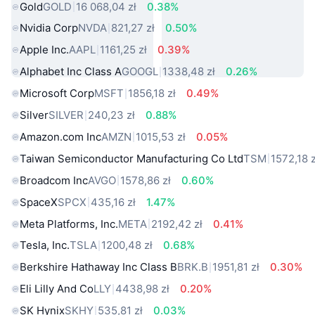
Gold
GOLD
16 068,04 zł
0.38%
Nvidia Corp
NVDA
821,27 zł
0.50%
Apple Inc.
AAPL
1161,25 zł
0.39%
Alphabet Inc Class A
GOOGL
1338,48 zł
0.26%
Microsoft Corp
MSFT
1856,18 zł
0.49%
Silver
SILVER
240,23 zł
0.88%
Amazon.com Inc
AMZN
1015,53 zł
0.05%
Taiwan Semiconductor Manufacturing Co Ltd
TSM
1572,18 z
Broadcom Inc
AVGO
1578,86 zł
0.60%
SpaceX
SPCX
435,16 zł
1.47%
Meta Platforms, Inc.
META
2192,42 zł
0.41%
Tesla, Inc.
TSLA
1200,48 zł
0.68%
Berkshire Hathaway Inc Class B
BRK.B
1951,81 zł
0.30%
Eli Lilly And Co
LLY
4438,98 zł
0.20%
SK Hynix
SKHY
535,81 zł
0.03%