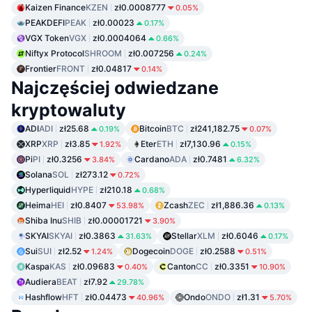
Kaizen Finance
KZEN
zł0.0008777
0.05%
PEAKDEFI
PEAK
zł0.00023
0.17%
VGX Token
VGX
zł0.0004064
0.66%
Niftyx Protocol
SHROOM
zł0.007256
0.24%
Frontier
FRONT
zł0.04817
0.14%
Najczęściej odwiedzane
kryptowaluty
ADI
ADI
zł25.68
Bitcoin
BTC
zł241,182.75
0.19%
0.07%
XRP
XRP
zł3.85
Eter
ETH
zł7,130.96
1.92%
0.15%
Pi
PI
zł0.3256
Cardano
ADA
zł0.7481
3.84%
6.32%
Solana
SOL
zł273.12
0.72%
Hyperliquid
HYPE
zł210.18
0.68%
Heima
HEI
zł0.8407
Zcash
ZEC
zł1,886.36
53.98%
0.13%
Shiba Inu
SHIB
zł0.00001721
3.90%
SKYAI
SKYAI
zł0.3863
Stellar
XLM
zł0.6046
31.63%
0.17%
Sui
SUI
zł2.52
Dogecoin
DOGE
zł0.2588
1.24%
0.51%
Kaspa
KAS
zł0.09683
Canton
CC
zł0.3351
0.40%
10.90%
Audiera
BEAT
zł7.92
29.78%
Hashflow
HFT
zł0.04473
Ondo
ONDO
zł1.31
40.96%
5.70%