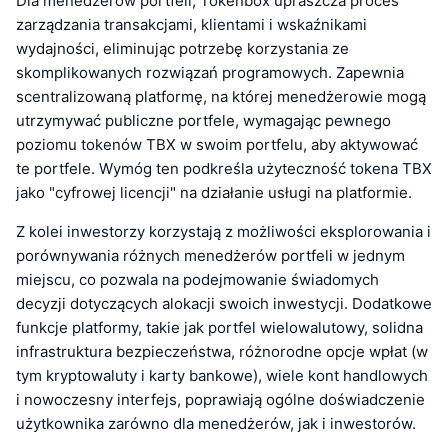
Dla menedżerów portfeli, Tokenbox upraszcza proces
zarządzania transakcjami, klientami i wskaźnikami
wydajności, eliminując potrzebę korzystania ze
skomplikowanych rozwiązań programowych. Zapewnia
scentralizowaną platformę, na której menedżerowie mogą
utrzymywać publiczne portfele, wymagając pewnego
poziomu tokenów TBX w swoim portfelu, aby aktywować
te portfele. Wymóg ten podkreśla użyteczność tokena TBX
jako "cyfrowej licencji" na działanie usługi na platformie.
Z kolei inwestorzy korzystają z możliwości eksplorowania i
porównywania różnych menedżerów portfeli w jednym
miejscu, co pozwala na podejmowanie świadomych
decyzji dotyczących alokacji swoich inwestycji. Dodatkowe
funkcje platformy, takie jak portfel wielowalutowy, solidna
infrastruktura bezpieczeństwa, różnorodne opcje wpłat (w
tym kryptowaluty i karty bankowe), wiele kont handlowych
i nowoczesny interfejs, poprawiają ogólne doświadczenie
użytkownika zarówno dla menedżerów, jak i inwestorów.