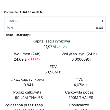
Popularne
Krypto ETF
Baza wiedzy
CMC MCP
Konwerter THALES na PLN
Nowy
Fundusze ETF na Bitcoin
x402
Aktualności
THALES
Krypto
PLN
Fundusze ETF na Eter
Academy
Thales - statystyki
Polityka
Kapitalizacja rynkowa
Analiza techniczna
Badania
41,07M zł
0%
Sporty
Wolumen (24h)
Wol./Kap. ryn. (24 h)
RSI
Filmy
24,09 zł
0,000059%
98.65%
Finanse
FDV
MACD
Słowniczek
63,98M zł
Technologia
Likw./Kap. rynkowa
TVL
Instrumenty pochodne
Kampanie
0.84%
4,07M zł
NFT
Podaż całkowita
Całkowita podaż
Przegląd
Airdropy
99,41M THALES
100M THALES
Ogólne statystyki NFT
Zgłoszona przez zespół podaż w obiegu
Posiadacze
Likwidacje
Nagrody w postaci diamentów