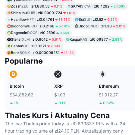
Zcash
ZEC
zł1,880.58
SKYAI
SKYAI
zł0.4262
0.11%
24.06%
Shiba Inu
SHIB
zł0.00001724
1.01%
Hashflow
HFT
zł0.04761
Sui
SUI
zł2.52
55.78%
0.22%
Biconomy
BICO
zł0.2168
Ondo
ONDO
zł1.30
57.70%
2.01%
Dogecoin
DOGE
zł0.2599
0.65%
Stellar
XLM
zł0.6012
Kaspa
KAS
zł0.09877
0.61%
2.99%
Canton
CC
zł0.3321
2.39%
Bonk
BONK
zł0.000009231
13.17%
Popularne
Bitcoin
XRP
Ethereum
$64,882.62
$1.03
$1,912.27
1%
0.1%
0.62%
Thales Kurs i Aktualny Cena
The live
Thales price today
is zł0.639837 PLN with a 24-
hour trading volume of zł24.10 PLN.
Aktualizujemy ceny