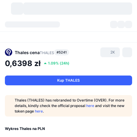
Kryptowaluty
Pulpity
Kryptowaluty
DexScan
Rynki
Ranking
Thales
cena
2K
#5241
THALES
0,6398 zł
1.09%
(
24h
)
Sygnały
Giełdy
Kategorie
New
Przegląd rynku
Popularne
Społeczność
Migawki historyczne
Rynek Spot
Scentralizowane giełdy
Kup THALES
Nowy
Feed
API
Odblokowania tokenów
Liczba kryptowalut
Spot
Thales (THALES) has rebranded to Overtime (OVER). For more
details, kindly check the official proposal
here
and visit the new
Zyskujące
Tematy
Yields
Produkty
Bitcoin Skarbce
Instrumenty pochodne
API
token page
here
.
Eksplorator memów
Na żywo
Aktywa w świecie rzeczywistym
BNB Skarbce
Produkty
API Krypto
Zdecentralizowane giełdy
Wykres Thales na PLN