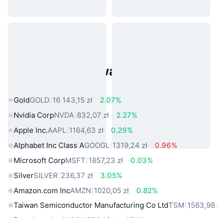
Popularne aktywa ze świata
rzeczywistego
Gold
GOLD
16 143,15 zł
2.07%
Nvidia Corp
NVDA
832,07 zł
2.27%
Apple Inc.
AAPL
1164,63 zł
0.29%
Alphabet Inc Class A
GOOGL
1319,24 zł
0.96%
Microsoft Corp
MSFT
1857,23 zł
0.03%
Silver
SILVER
236,37 zł
3.05%
Amazon.com Inc
AMZN
1020,05 zł
0.82%
Taiwan Semiconductor Manufacturing Co Ltd
TSM
1563,98 