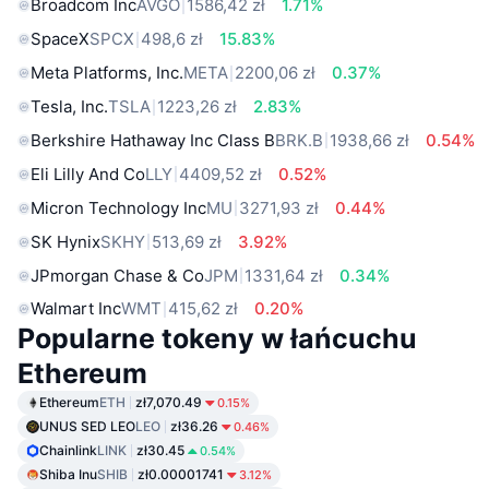
Broadcom Inc
AVGO
1586,42 zł
1.71%
SpaceX
SPCX
498,6 zł
15.83%
Meta Platforms, Inc.
META
2200,06 zł
0.37%
Tesla, Inc.
TSLA
1223,26 zł
2.83%
Berkshire Hathaway Inc Class B
BRK.B
1938,66 zł
0.54%
Eli Lilly And Co
LLY
4409,52 zł
0.52%
Micron Technology Inc
MU
3271,93 zł
0.44%
SK Hynix
SKHY
513,69 zł
3.92%
JPmorgan Chase & Co
JPM
1331,64 zł
0.34%
Walmart Inc
WMT
415,62 zł
0.20%
Popularne tokeny w łańcuchu
Ethereum
Ethereum
ETH
zł7,070.49
0.15%
UNUS SED LEO
LEO
zł36.26
0.46%
Chainlink
LINK
zł30.45
0.54%
Shiba Inu
SHIB
zł0.00001741
3.12%