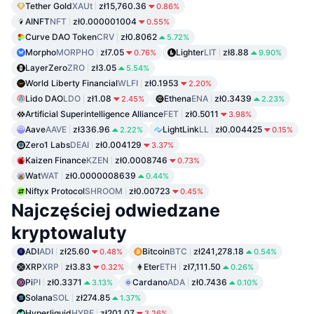
Tether Gold
XAUt
zł15,760.36
0.86%
AINFT
NFT
zł0.000001004
0.55%
Curve DAO Token
CRV
zł0.8062
5.72%
Morpho
MORPHO
zł7.05
Lighter
LIT
zł8.88
0.76%
9.90%
LayerZero
ZRO
zł3.05
5.54%
World Liberty Financial
WLFI
zł0.1953
2.20%
Lido DAO
LDO
zł1.08
Ethena
ENA
zł0.3439
2.45%
2.23%
Artificial Superintelligence Alliance
FET
zł0.5011
3.98%
Aave
AAVE
zł336.96
LightLink
LL
zł0.004425
2.22%
0.15%
Zero1 Labs
DEAI
zł0.004129
3.37%
Kaizen Finance
KZEN
zł0.0008746
0.73%
Wat
WAT
zł0.0000008639
0.44%
Niftyx Protocol
SHROOM
zł0.00723
0.45%
Najczęściej odwiedzane
kryptowaluty
ADI
ADI
zł25.60
Bitcoin
BTC
zł241,278.18
0.48%
0.54%
XRP
XRP
zł3.83
Eter
ETH
zł7,111.50
0.32%
0.26%
Pi
PI
zł0.3371
Cardano
ADA
zł0.7436
3.13%
0.10%
Solana
SOL
zł274.85
1.37%
Hyperliquid
HYPE
zł201.07
3.26%