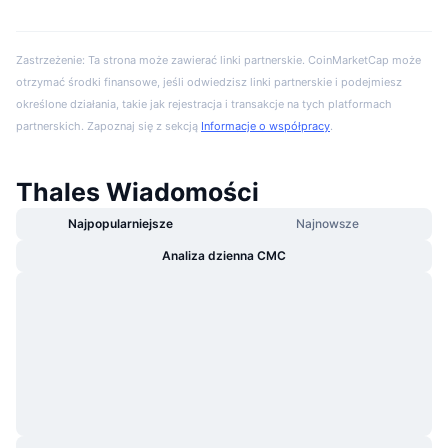
Zastrzeżenie: Ta strona może zawierać linki partnerskie. CoinMarketCap może
otrzymać środki finansowe, jeśli odwiedzisz linki partnerskie i podejmiesz
określone działania, takie jak rejestracja i transakcje na tych platformach
partnerskich. Zapoznaj się z sekcją
Informacje o współpracy
.
Thales Wiadomości
Najpopularniejsze
Najnowsze
Analiza dzienna CMC