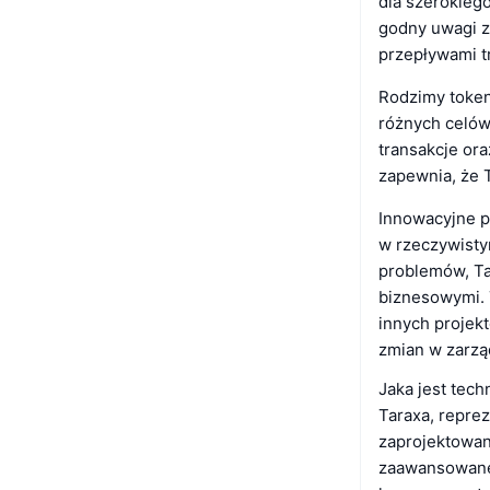
dla szerokieg
godny uwagi z
przepływami tr
Rodzimy token
różnych celów
transakcje or
zapewnia, że T
Innowacyjne p
w rzeczywisty
problemów, Ta
biznesowymi. 
innych projek
zmian w zarzą
Jaka jest tech
Taraxa, repre
zaprojektowan
zaawansowanej