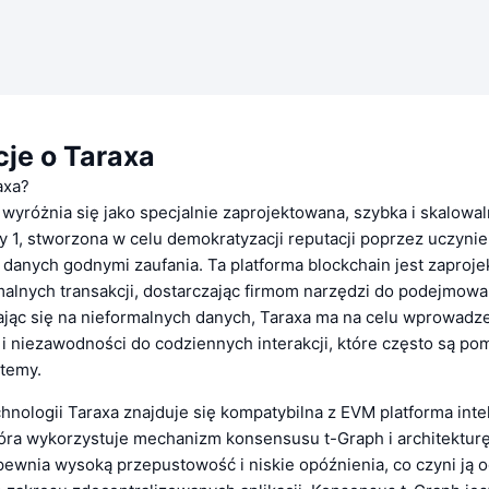
cje o Taraxa
axa?
wyróżnia się jako specjalnie zaprojektowana, szybka i skalowa
y 1, stworzona w celu demokratyzacji reputacji poprzez uczynie
 danych godnymi zaufania. Ta platforma blockchain jest zaproj
malnych transakcji, dostarczając firmom narzędzi do podejmowa
iając się na nieformalnych danych, Taraxa ma na celu wprowadz
 i niezawodności do codziennych interakcji, które często są po
stemy.
hnologii Taraxa znajduje się kompatybilna z EVM platforma inte
tóra wykorzystuje mechanizm konsensusu t-Graph i architektur
pewnia wysoką przepustowość i niskie opóźnienia, co czyni ją 