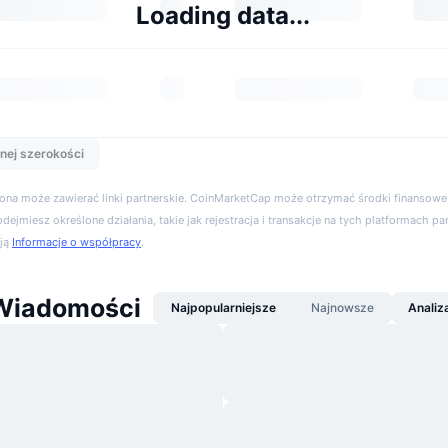
Loading data...
nej szerokości
trona może zawierać linki partnerskie. CoinMarketCap może otrzymać środki finansowe,
podejmiesz określone działania, takie jak rejestracja i transakcje na tych platformach pa
cją
Informacje o współpracy
.
Wiadomości
Najpopularniejsze
Najnowsze
Analiz