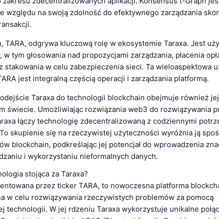
o zakresu zdecentralizowanych aplikacji. Konsensus t-Graph jes
e względu na swoją zdolność do efektywnego zarządzania sk
ansakcji.
, TARA, odgrywa kluczową rolę w ekosystemie Taraxa. Jest uż
, w tym głosowania nad propozycjami zarządzania, płacenia opła
az stakowania w celu zabezpieczenia sieci. Ta wieloaspektowa 
ARA jest integralną częścią operacji i zarządzania platformą.
odejście Taraxa do technologii blockchain obejmuje również je
m świecie. Umożliwiając rozwiązania web3 do rozwiązywania p
raxa łączy technologię zdecentralizowaną z codziennymi potr
To skupienie się na rzeczywistej użyteczności wyróżnia ją spoś
tów blockchain, podkreślając jej potencjał do wprowadzenia zn
dzaniu i wykorzystaniu nieformalnych danych.
nologia stojąca za Taraxa?
zentowana przez ticker TARA, to nowoczesna platforma blockch
a w celu rozwiązywania rzeczywistych problemów za pomocą
 technologii. W jej rdzeniu Taraxa wykorzystuje unikalne połą