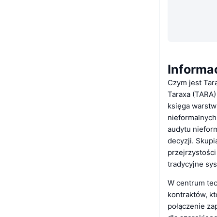
Informa
Czym jest Tar
Taraxa (TARA) 
księga warstw
nieformalnych
audytu niefor
decyzji. Skup
przejrzystości
tradycyjne sy
W centrum tec
kontraktów, k
połączenie za