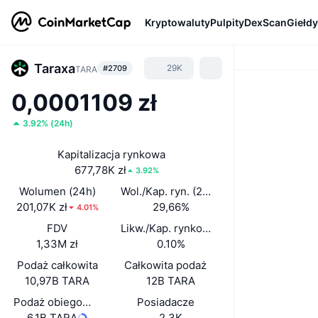
Kryptowaluty
Pulpity
DexScan
Giełdy
Taraxa
29K
#2709
TARA
0,0001109 zł
3.92%
(
24h
)
Kapitalizacja rynkowa
677,78K zł
3.92%
Wolumen (24h)
Wol./Kap. ryn. (24 h)
201,07K zł
29,66%
4.01%
FDV
Likw./Kap. rynkowa
1,33M zł
0.10%
Podaż całkowita
Całkowita podaż
10,97B TARA
12B TARA
Podaż obiegowa
Posiadacze
6,1B TARA
2,3K