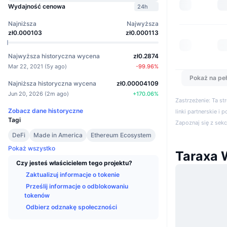
Wydajność cenowa
24h
Najniższa
Najwyższa
zł0.000103
zł0.000113
Najwyższa historyczna wycena
zł0.2874
Mar 22, 2021
(
5y ago
)
-99.96
%
Pokaż na peł
Najniższa historyczna wycena
zł0.00004109
Jun 20, 2026
(
2m ago
)
+
170.06
%
Zastrzeżenie: Ta s
Zobacz dane historyczne
linki partnerskie i 
Tagi
Zapoznaj się z sek
DeFi
Made in America
Ethereum Ecosystem
Pokaż wszystko
Taraxa 
Czy jesteś właścicielem tego projektu?
Zaktualizuj informacje o tokenie
Prześlij informacje o odblokowaniu
tokenów
Odbierz odznakę społeczności