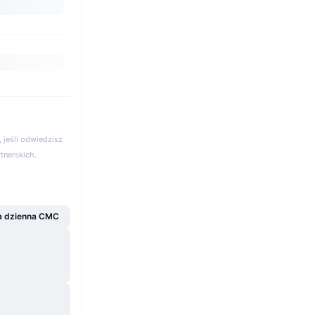
 jeśli odwiedzisz
rtnerskich.
a dzienna CMC