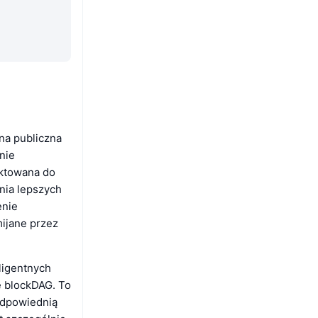
lna publiczna
nie
ektowana do
nia lepszych
enie
mijane przez
ligentnych
ę blockDAG. To
odpowiednią