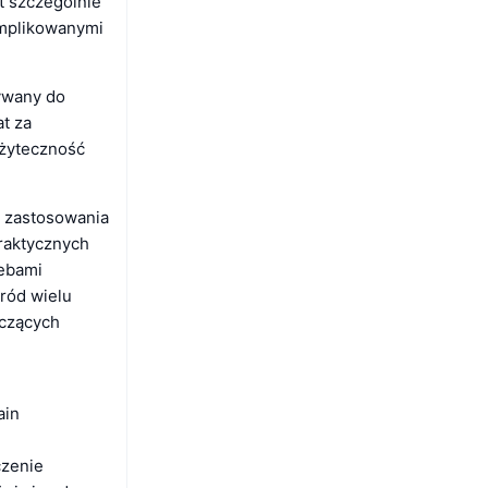
t szczególnie
omplikowanymi
ywany do
t za
użyteczność
j zastosowania
raktycznych
zebami
ród wielu
aczących
ain
czenie