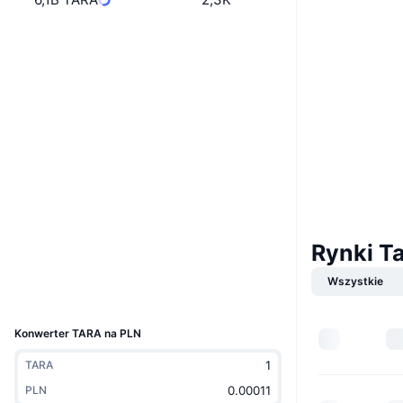
Boost
Website
Strona internetowa
Whitepaper
Media społ.
Kontrakty
0x2F42...7b4d6E
3.8
Ocena (CertiK)
Audits
etherscan.io
Explorer
Rynki T
Wallets
Wszystkie
UCID
8715
Konwerter TARA na PLN
TARA
PLN